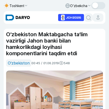
Toshkent
O‘zbekcha
O‘zbekiston Maktabgacha ta’lim
vazirligi Jahon banki bilan
hamkorlikdagi loyihasi
komponentlarini taqdim etdi
O‘zbekiston
00:45 / 01.06.2019
548