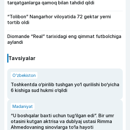
tarqatganlarga qamoq bilan tahdid qildi
“Tolibon” Nangarhor viloyatida 72 gektar yerni
tortib oldi
Diomande “Real” tarixidagi eng qimmat futbolchiga
aylandi
Tavsiyalar
O‘zbekiston
Toshkentda o‘pirilib tushgan yo‘l qurilishi bo‘yicha
6 kishiga sud hukmi o‘qildi
Madaniyat
“U boshqalar baxti uchun tug‘ilgan edi”. Bir umr
otasini kutgan aktrisa va dublyaj ustasi Rimma
Ahmedovaning sinovlarga to‘la hayoti