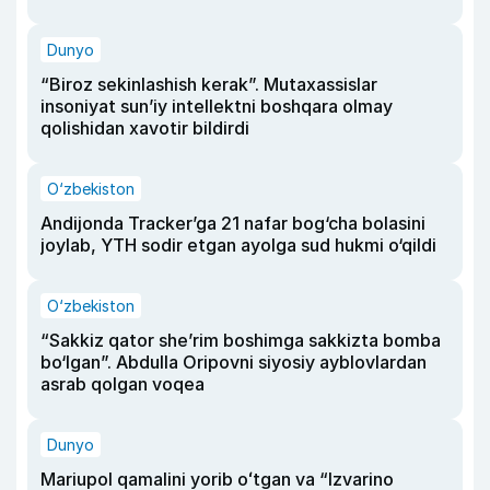
Dunyo
“Biroz sekinlashish kerak”. Mutaxassislar
insoniyat sun’iy intellektni boshqara olmay
qolishidan xavotir bildirdi
O‘zbekiston
Andijonda Tracker’ga 21 nafar bog‘cha bolasini
joylab, YTH sodir etgan ayolga sud hukmi o‘qildi
O‘zbekiston
“Sakkiz qator she’rim boshimga sakkizta bomba
bo‘lgan”. Abdulla Oripovni siyosiy ayblovlardan
asrab qolgan voqea
Dunyo
Mariupol qamalini yorib oʻtgan va “Izvarino