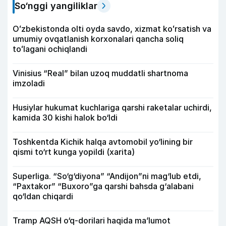
So‘nggi yangiliklar
Oʻzbekistonda olti oyda savdo, xizmat koʻrsatish va
umumiy ovqatlanish korxonalari qancha soliq
toʻlagani ochiqlandi
Vinisius “Real” bilan uzoq muddatli shartnoma
imzoladi
Husiylar hukumat kuchlariga qarshi raketalar uchirdi,
kamida 30 kishi halok bo‘ldi
Toshkentda Kichik halqa avtomobil yo‘lining bir
qismi to‘rt kunga yopildi (xarita)
Superliga. “So‘g‘diyona” “Andijon”ni mag‘lub etdi,
“Paxtakor” “Buxoro”ga qarshi bahsda g‘alabani
qo‘ldan chiqardi
Tramp AQSH o‘q-dorilari haqida ma’lumot