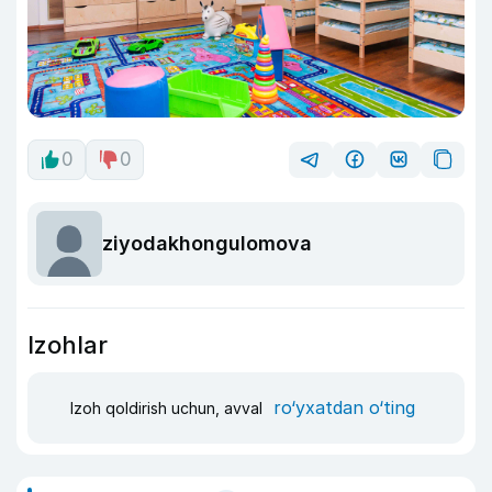
0
0
ziyodakhongulomova
Izohlar
ro‘yxatdan o‘ting
Izoh qoldirish uchun, avval