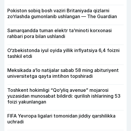
Pokiston sobiq bosh vaziri Britaniyada qizlarni
zo‘rlashda gumonlanib ushlangan — The Guardian
Samarqandda tuman elektr ta’minoti korxonasi
rahbari pora bilan ushlandi
O‘zbekistonda iyul oyida yillik inflyatsiya 6,4 foizni
tashkil etdi
Meksikada a’lo natijalar sabab 58 ming abituriyent
universitetga qayta imtihon topshiradi
Toshkent hokimligi “Qo‘yliq avenue” mojarosi
yuzasidan munosabat bildirdi: qurilish ishlarining 53
foizi yakunlangan
FIFA Yevropa ligalari tomonidan jiddiy qarshilikka
uchradi