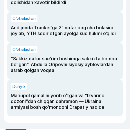
qolishidan xavotir bildirdi
O‘zbekiston
Andijonda Tracker’ga 21 nafar bog‘cha bolasini
joylab, YTH sodir etgan ayolga sud hukmi o‘qildi
O‘zbekiston
“Sakkiz qator she’rim boshimga sakkizta bomba
bo‘lgan”. Abdulla Oripovni siyosiy ayblovlardan
asrab qolgan voqea
Dunyo
Mariupol qamalini yorib oʻtgan va “Izvarino
qozoni”dan chiqqan qahramon — Ukraina
armiyasi bosh qoʻmondoni Drapatiy haqida