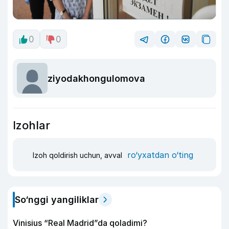
0
0
ziyodakhongulomova
Izohlar
ro‘yxatdan o‘ting
Izoh qoldirish uchun, avval
So‘nggi yangiliklar
Vinisius “Real Madrid”da qoladimi?