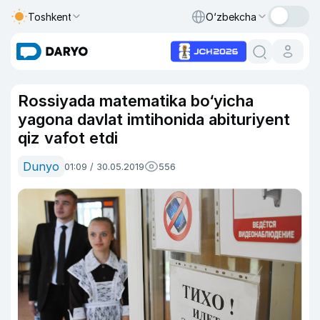
Toshkent
O‘zbekcha
Rossiyada matematika bo‘yicha
yagona davlat imtihonida abituriyent
qiz vafot etdi
Dunyo
01:09 / 30.05.2019
556