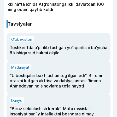
Ikki hafta ichida Afg‘onistonga ikki davlatdan 100
ming odam qaytib keldi
Tavsiyalar
O‘zbekiston
Toshkentda o‘pirilib tushgan yo‘l qurilishi bo‘yicha
6 kishiga sud hukmi o‘qildi
Madaniyat
“U boshqalar baxti uchun tug‘ilgan edi”. Bir umr
otasini kutgan aktrisa va dublyaj ustasi Rimma
Ahmedovaning sinovlarga to‘la hayoti
Dunyo
“Biroz sekinlashish kerak”. Mutaxassislar
insoniyat sun’iy intellektni boshqara olmay