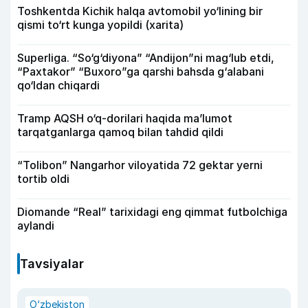
Toshkentda Kichik halqa avtomobil yo‘lining bir
qismi to‘rt kunga yopildi (xarita)
Superliga. “So‘g‘diyona” “Andijon”ni mag‘lub etdi,
“Paxtakor” “Buxoro”ga qarshi bahsda g‘alabani
qo‘ldan chiqardi
Tramp AQSH o‘q-dorilari haqida ma’lumot
tarqatganlarga qamoq bilan tahdid qildi
“Tolibon” Nangarhor viloyatida 72 gektar yerni
tortib oldi
Diomande “Real” tarixidagi eng qimmat futbolchiga
aylandi
Tavsiyalar
O‘zbekiston