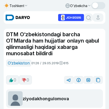
Toshkent
O‘zbekcha
DTM O‘zbekistondagi barcha
OTMlarda ham hujjatlar onlayn qabul
qilinmasligi haqidagi xabarga
munosabat bildirdi
O‘zbekiston
01:26 / 29.05.2019
615
0
0
ziyodakhongulomova