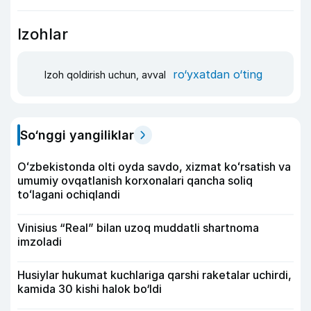
Izohlar
ro‘yxatdan o‘ting
Izoh qoldirish uchun, avval
So‘nggi yangiliklar
Oʻzbekistonda olti oyda savdo, xizmat koʻrsatish va
umumiy ovqatlanish korxonalari qancha soliq
toʻlagani ochiqlandi
Vinisius “Real” bilan uzoq muddatli shartnoma
imzoladi
Husiylar hukumat kuchlariga qarshi raketalar uchirdi,
kamida 30 kishi halok bo‘ldi