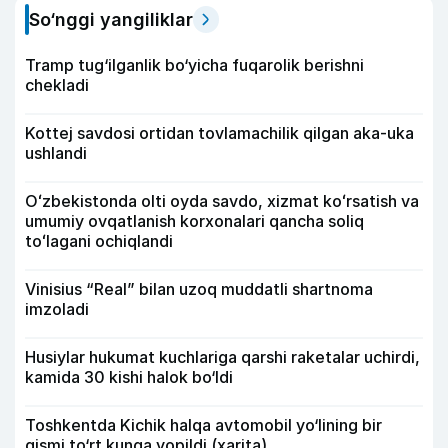
So‘nggi yangiliklar
Tramp tug‘ilganlik bo‘yicha fuqarolik berishni
chekladi
Kottej savdosi ortidan tovlamachilik qilgan aka-uka
ushlandi
Oʻzbekistonda olti oyda savdo, xizmat koʻrsatish va
umumiy ovqatlanish korxonalari qancha soliq
toʻlagani ochiqlandi
Vinisius “Real” bilan uzoq muddatli shartnoma
imzoladi
Husiylar hukumat kuchlariga qarshi raketalar uchirdi,
kamida 30 kishi halok bo‘ldi
Toshkentda Kichik halqa avtomobil yo‘lining bir
qismi to‘rt kunga yopildi (xarita)