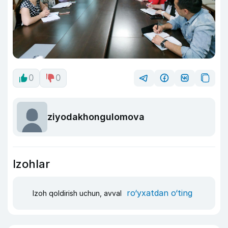
0
0
ziyodakhongulomova
Izohlar
ro‘yxatdan o‘ting
Izoh qoldirish uchun, avval