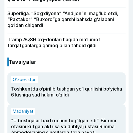
Superliga. “So‘g‘diyona” “Andijon”ni mag‘lub etdi,
“Paxtakor” “Buxoro”ga qarshi bahsda g‘alabani
qo‘ldan chiqardi
Tramp AQSH o‘q-dorilari haqida ma’lumot
tarqatganlarga qamoq bilan tahdid qildi
Tavsiyalar
O‘zbekiston
Toshkentda o‘pirilib tushgan yo‘l qurilishi bo‘yicha
6 kishiga sud hukmi o‘qildi
Madaniyat
“U boshqalar baxti uchun tug‘ilgan edi”. Bir umr
otasini kutgan aktrisa va dublyaj ustasi Rimma
Ahmedovaning sinovlarga to‘la hayoti