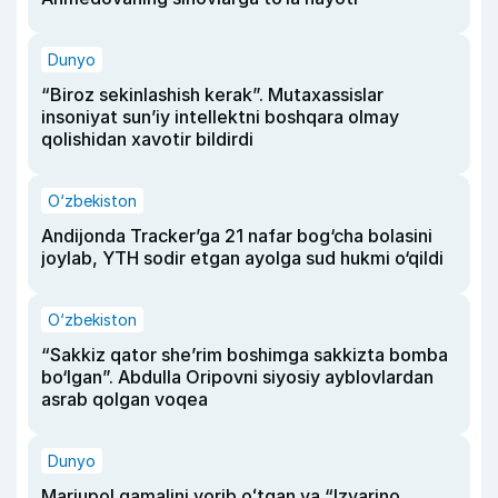
Dunyo
“Biroz sekinlashish kerak”. Mutaxassislar
insoniyat sun’iy intellektni boshqara olmay
qolishidan xavotir bildirdi
O‘zbekiston
Andijonda Tracker’ga 21 nafar bog‘cha bolasini
joylab, YTH sodir etgan ayolga sud hukmi o‘qildi
O‘zbekiston
“Sakkiz qator she’rim boshimga sakkizta bomba
bo‘lgan”. Abdulla Oripovni siyosiy ayblovlardan
asrab qolgan voqea
Dunyo
Mariupol qamalini yorib oʻtgan va “Izvarino