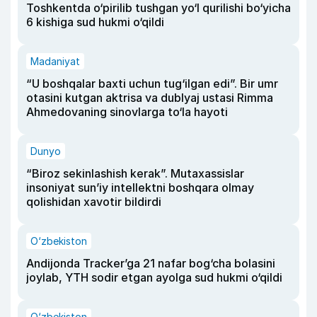
Toshkentda o‘pirilib tushgan yo‘l qurilishi bo‘yicha
6 kishiga sud hukmi o‘qildi
Madaniyat
“U boshqalar baxti uchun tug‘ilgan edi”. Bir umr
otasini kutgan aktrisa va dublyaj ustasi Rimma
Ahmedovaning sinovlarga to‘la hayoti
Dunyo
“Biroz sekinlashish kerak”. Mutaxassislar
insoniyat sun’iy intellektni boshqara olmay
qolishidan xavotir bildirdi
O‘zbekiston
Andijonda Tracker’ga 21 nafar bog‘cha bolasini
joylab, YTH sodir etgan ayolga sud hukmi o‘qildi
O‘zbekiston