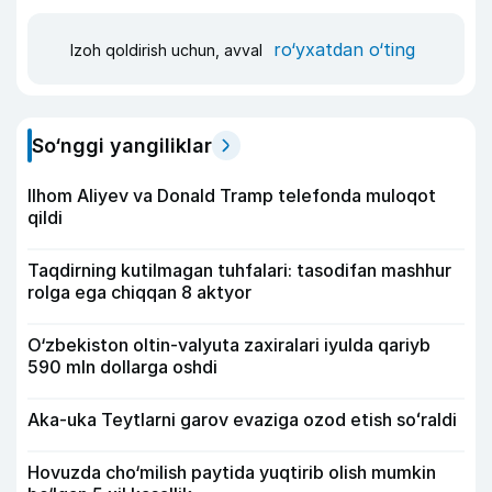
ro‘yxatdan o‘ting
Izoh qoldirish uchun, avval
So‘nggi yangiliklar
Ilhom Aliyev va Donald Tramp telefonda muloqot
qildi
Taqdirning kutilmagan tuhfalari: tasodifan mashhur
rolga ega chiqqan 8 aktyor
O‘zbekiston oltin-valyuta zaxiralari iyulda qariyb
590 mln dollarga oshdi
Aka-uka Teytlarni garov evaziga ozod etish soʻraldi
Hovuzda cho‘milish paytida yuqtirib olish mumkin