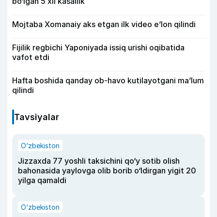
bo‘lgan 5 xil kasallik
Mojtaba Xomanaiy aks etgan ilk video e’lon qilindi
Fijilik regbichi Yaponiyada issiq urishi oqibatida
vafot etdi
Hafta boshida qanday ob-havo kutilayotgani ma’lum
qilindi
Tavsiyalar
O‘zbekiston
Jizzaxda 77 yoshli taksichini qo‘y sotib olish
bahonasida yaylovga olib borib o‘ldirgan yigit 20
yilga qamaldi
O‘zbekiston