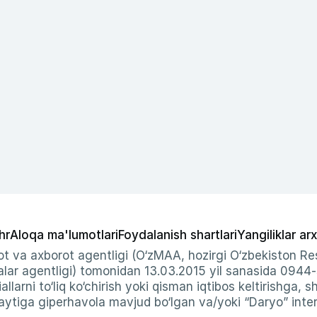
hr
Aloqa ma'lumotlari
Foydalanish shartlari
Yangiliklar arx
t va axborot agentligi (O‘zMAA, hozirgi O‘zbekiston Res
ar agentligi) tomonidan 13.03.2015 yil sanasida 0944
allarni to‘liq ko‘chirish yoki qisman iqtibos keltirishga, 
ytiga giperhavola mavjud bo‘lgan va/yoki “Daryo” intern