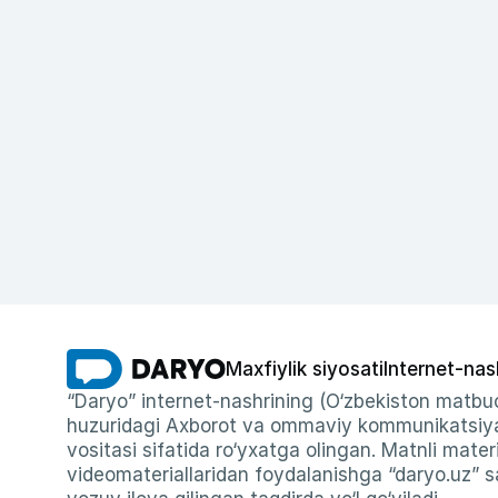
Maxfiylik siyosati
Internet-nas
“Daryo” internet-nashrining (O‘zbekiston matbuo
huzuridagi Axborot va ommaviy kommunikatsiyal
vositasi sifatida ro‘yxatga olingan. Matnli materi
videomateriallaridan foydalanishga “daryo.uz” sa