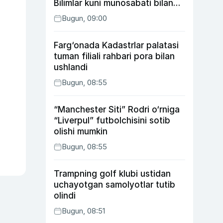
Bilimlar kuni munosabati bilan
xayriya tadbirini yo‘lga
Bugun, 09:00
qo‘ymoqda
Farg‘onada Kadastrlar palatasi
tuman filiali rahbari pora bilan
ushlandi
Bugun, 08:55
“Manchester Siti” Rodri o‘rniga
“Liverpul” futbolchisini sotib
olishi mumkin
Bugun, 08:55
Trampning golf klubi ustidan
uchayotgan samolyotlar tutib
olindi
Bugun, 08:51