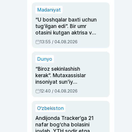
Madaniyat
“U boshqalar baxti uchun
tug‘ilgan edi”. Bir umr
otasini kutgan aktrisa va
dublyaj ustasi Rimma
13:55 / 04.08.2026
Ahmedovaning
sinovlarga to‘la hayoti
Dunyo
“Biroz sekinlashish
kerak”. Mutaxassislar
insoniyat sun’iy
intellektni boshqara
12:40 / 04.08.2026
olmay qolishidan xavotir
bildirdi
O‘zbekiston
Andijonda Tracker’ga 21
nafar bog‘cha bolasini
joylab, YTH sodir etgan