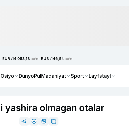
EUR :
RUB :
14 053,18
146,54
so'm
so'm
 Osiyo
Dunyo
Pul
Madaniyat
Sport
Layfstayl
i yashira olmagan otalar