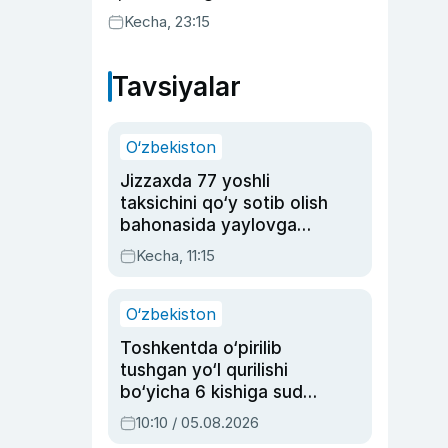
Kecha, 23:15
Tavsiyalar
O‘zbekiston
Jizzaxda 77 yoshli
taksichini qo‘y sotib olish
bahonasida yaylovga
olib borib o‘ldirgan yigit
Kecha, 11:15
20 yilga qamaldi
O‘zbekiston
Toshkentda o‘pirilib
tushgan yo‘l qurilishi
bo‘yicha 6 kishiga sud
hukmi o‘qildi
10:10 / 05.08.2026