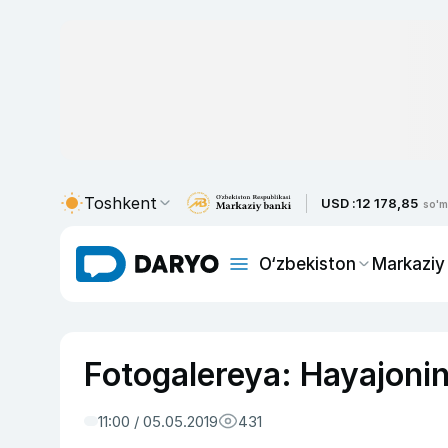
Toshkent
USD :
12 178,85
so'm
O‘zbekiston
Markaziy
Fotogalereya: Hayajonin
11:00 / 05.05.2019
431