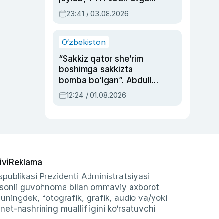
ayolga sud hukmi o‘qildi
23:41 / 03.08.2026
O‘zbekiston
“Sakkiz qator she’rim
boshimga sakkizta
bomba bo‘lgan”. Abdulla
Oripovni siyosiy
12:24 / 01.08.2026
ayblovlardan asrab
qolgan voqea
ivi
Reklama
publikasi Prezidenti Administratsiyasi
-sonli guvohnoma bilan ommaviy axborot
shuningdek, fotografik, grafik, audio va/yoki
et-nashrining muallifligini ko‘rsatuvchi