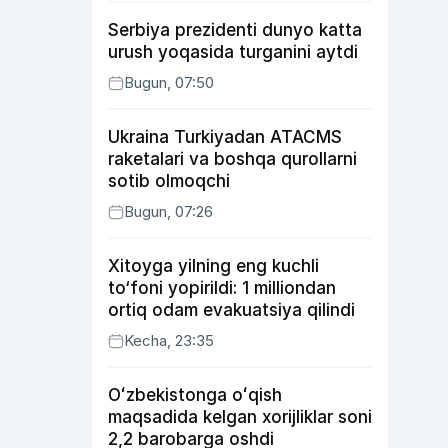
Serbiya prezidenti dunyo katta
urush yoqasida turganini aytdi
Bugun, 07:50
Ukraina Turkiyadan ATACMS
raketalari va boshqa qurollarni
sotib olmoqchi
Bugun, 07:26
Xitoyga yilning eng kuchli
to‘foni yopirildi: 1 milliondan
ortiq odam evakuatsiya qilindi
Kecha, 23:35
Oʻzbekistonga oʻqish
maqsadida kelgan xorijliklar soni
2,2 barobarga oshdi