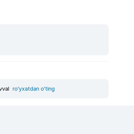
avval
ro‘yxatdan o‘ting