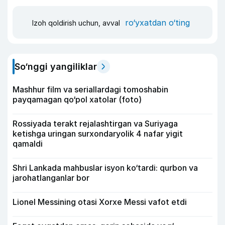
ro‘yxatdan o‘ting
Izoh qoldirish uchun, avval
So‘nggi yangiliklar
Mashhur film va seriallardagi tomoshabin
payqamagan qo‘pol xatolar (foto)
Rossiyada terakt rejalashtirgan va Suriyaga
ketishga uringan surxondaryolik 4 nafar yigit
qamaldi
Shri Lankada mahbuslar isyon ko‘tardi: qurbon va
jarohatlanganlar bor
Lionel Messining otasi Xorxe Messi vafot etdi