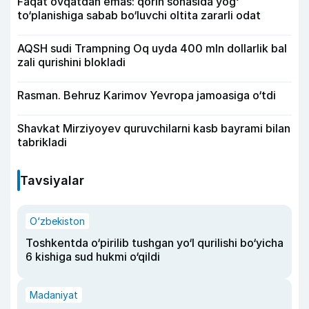
Faqat ovqatdan emas: qorin sohasida yog‘
to‘planishiga sabab bo‘luvchi oltita zararli odat
AQSH sudi Trampning Oq uyda 400 mln dollarlik bal
zali qurishini blokladi
Rasman. Behruz Karimov Yevropa jamoasiga o‘tdi
Shavkat Mirziyoyev quruvchilarni kasb bayrami bilan
tabrikladi
Tavsiyalar
O‘zbekiston
Toshkentda o‘pirilib tushgan yo‘l qurilishi bo‘yicha
6 kishiga sud hukmi o‘qildi
Madaniyat