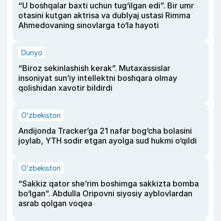
“U boshqalar baxti uchun tug‘ilgan edi”. Bir umr
otasini kutgan aktrisa va dublyaj ustasi Rimma
Ahmedovaning sinovlarga to‘la hayoti
Dunyo
“Biroz sekinlashish kerak”. Mutaxassislar
insoniyat sun’iy intellektni boshqara olmay
qolishidan xavotir bildirdi
O‘zbekiston
Andijonda Tracker’ga 21 nafar bog‘cha bolasini
joylab, YTH sodir etgan ayolga sud hukmi o‘qildi
O‘zbekiston
“Sakkiz qator she’rim boshimga sakkizta bomba
bo‘lgan”. Abdulla Oripovni siyosiy ayblovlardan
asrab qolgan voqea