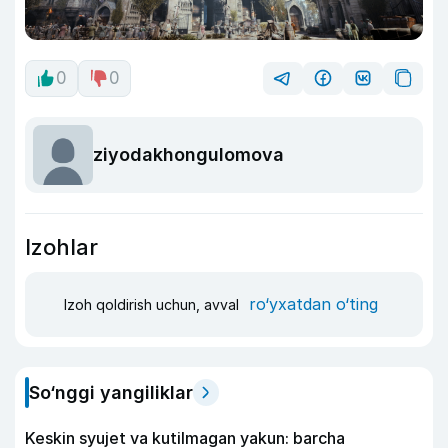
0
0
ziyodakhongulomova
Izohlar
ro‘yxatdan o‘ting
Izoh qoldirish uchun, avval
So‘nggi yangiliklar
Keskin syujet va kutilmagan yakun: barcha