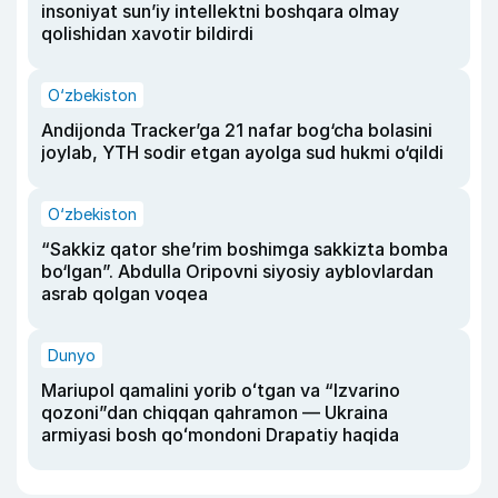
insoniyat sun’iy intellektni boshqara olmay
qolishidan xavotir bildirdi
O‘zbekiston
Andijonda Tracker’ga 21 nafar bog‘cha bolasini
joylab, YTH sodir etgan ayolga sud hukmi o‘qildi
O‘zbekiston
“Sakkiz qator she’rim boshimga sakkizta bomba
bo‘lgan”. Abdulla Oripovni siyosiy ayblovlardan
asrab qolgan voqea
Dunyo
Mariupol qamalini yorib oʻtgan va “Izvarino
qozoni”dan chiqqan qahramon — Ukraina
armiyasi bosh qoʻmondoni Drapatiy haqida