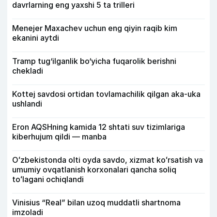
davrlarning eng yaxshi 5 ta trilleri
Menejer Maxachev uchun eng qiyin raqib kim
ekanini aytdi
Tramp tug‘ilganlik bo‘yicha fuqarolik berishni
chekladi
Kottej savdosi ortidan tovlamachilik qilgan aka-uka
ushlandi
Eron AQSHning kamida 12 shtati suv tizimlariga
kiberhujum qildi — manba
Oʻzbekistonda olti oyda savdo, xizmat koʻrsatish va
umumiy ovqatlanish korxonalari qancha soliq
toʻlagani ochiqlandi
Vinisius “Real” bilan uzoq muddatli shartnoma
imzoladi