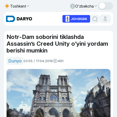
Toshkent
O‘zbekcha
Notr-Dam soborini tiklashda
Assassin’s Creed Unity o‘yini yordam
berishi mumkin
Dunyo
03:05 / 17.04.2019
491