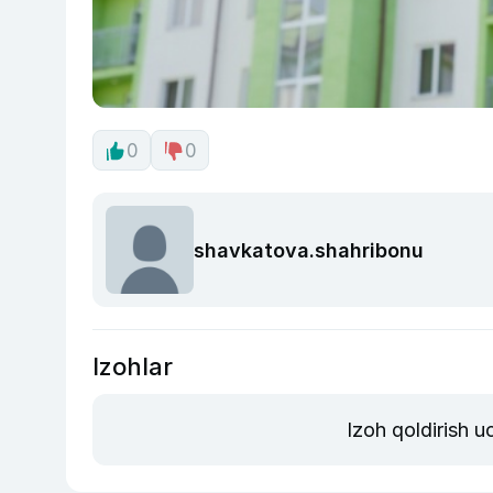
0
0
shavkatova.shahribonu
Izohlar
Izoh qoldirish 