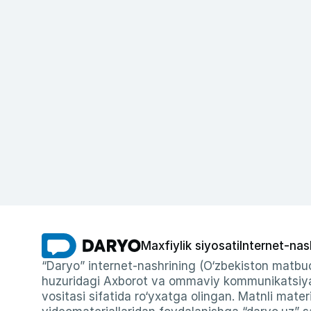
Maxfiylik siyosati
Internet-nas
“Daryo” internet-nashrining (O‘zbekiston matbuo
huzuridagi Axborot va ommaviy kommunikatsiyal
vositasi sifatida ro‘yxatga olingan. Matnli materi