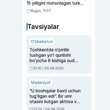
15 yilligini nishonlagan turk
aktyorlari va Kamelot qasriga
Bugun, 11:57
sayohat qilgan Zebo Rahimova
Tavsiyalar
O‘zbekiston
Toshkentda o‘pirilib
tushgan yo‘l qurilishi
bo‘yicha 6 kishiga sud
hukmi o‘qildi
10:10 / 05.08.2026
Madaniyat
“U boshqalar baxti uchun
tug‘ilgan edi”. Bir umr
otasini kutgan aktrisa va
dublyaj ustasi Rimma
13:55 / 04.08.2026