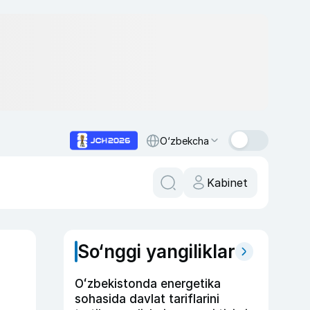
O‘zbekcha
Kabinet
So‘nggi yangiliklar
Oʻzbekistonda energetika
sohasida davlat tariflarini