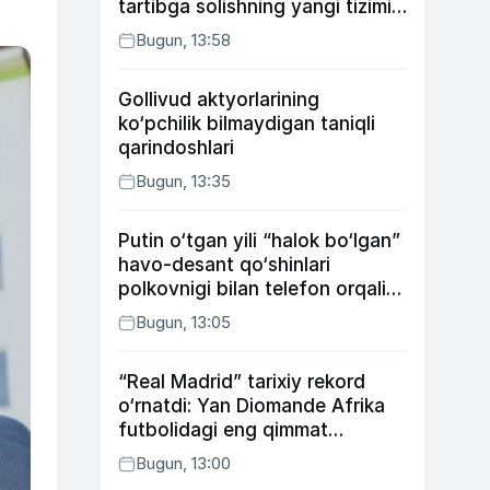
tartibga solishning yangi tizimi
joriy etildi
Bugun, 13:58
Gollivud aktyorlarining
ko‘pchilik bilmaydigan taniqli
qarindoshlari
Bugun, 13:35
Putin o‘tgan yili “halok bo‘lgan”
havo-desant qo‘shinlari
polkovnigi bilan telefon orqali
suhbatlashdi
Bugun, 13:05
“Real Madrid” tarixiy rekord
o‘rnatdi: Yan Diomande Afrika
futbolidagi eng qimmat
transferga aylandi
Bugun, 13:00