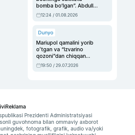
bomba bo‘lgan”. Abdulla
Oripovni siyosiy
12:24 / 01.08.2026
ayblovlardan asrab
qolgan voqea
Dunyo
Mariupol qamalini yorib
oʻtgan va “Izvarino
qozoni”dan chiqqan
qahramon — Ukraina
19:50 / 29.07.2026
armiyasi bosh
qoʻmondoni Drapatiy
haqida
ivi
Reklama
publikasi Prezidenti Administratsiyasi
-sonli guvohnoma bilan ommaviy axborot
shuningdek, fotografik, grafik, audio va/yoki