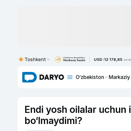
Toshkent
USD :
12 178,85
so'm
O‘zbekiston
Markaziy
Endi yosh oilalar uchun 
bo‘lmaydimi?