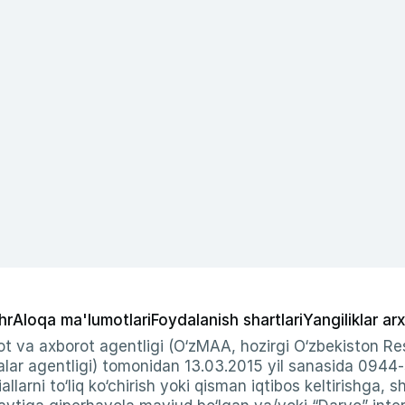
hr
Aloqa ma'lumotlari
Foydalanish shartlari
Yangiliklar arx
t va axborot agentligi (O‘zMAA, hozirgi O‘zbekiston Res
ar agentligi) tomonidan 13.03.2015 yil sanasida 0944
allarni to‘liq ko‘chirish yoki qisman iqtibos keltirishga, 