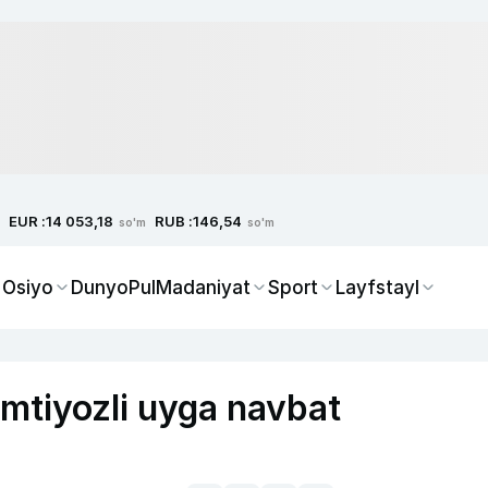
EUR :
RUB :
14 053,18
146,54
so'm
so'm
 Osiyo
Dunyo
Pul
Madaniyat
Sport
Layfstayl
imtiyozli uyga navbat