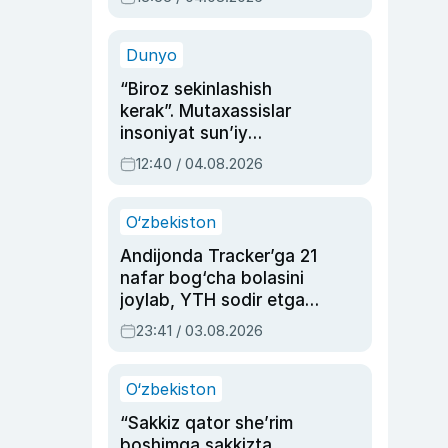
Ahmedovaning
sinovlarga to‘la hayoti
Dunyo
“Biroz sekinlashish
kerak”. Mutaxassislar
insoniyat sun’iy
intellektni boshqara
12:40 / 04.08.2026
olmay qolishidan xavotir
bildirdi
O‘zbekiston
Andijonda Tracker’ga 21
nafar bog‘cha bolasini
joylab, YTH sodir etgan
ayolga sud hukmi o‘qildi
23:41 / 03.08.2026
O‘zbekiston
“Sakkiz qator she’rim
boshimga sakkizta