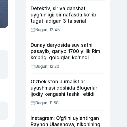
Detektiv, sir va dahshat
uyg‘unligi: bir nafasda ko‘rib
tugatiladigan 3 ta serial
Bugun, 12:45
Dunay daryosida suv sathi
pasayib, qariyb 1700 yillik Rim
ko‘prigi qoldiqlari ko‘rindi
Bugun, 12:20
O‘zbekiston Jurnalistlar
uyushmasi qoshida Blogerlar
ijodiy kengashi tashkil etildi
Bugun, 11:58
Instagram: O‘g‘lini uylantirgan
Rayhon Ulasenova, nikohining