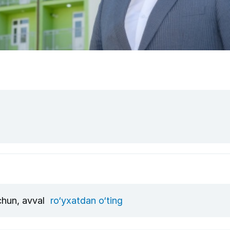
uchun, avval
ro‘yxatdan o‘ting