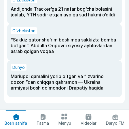
Andijonda Tracker’ga 21 nafar bog‘cha bolasini
joylab, YTH sodir etgan ayolga sud hukmi o‘qildi
O‘zbekiston
“Sakkiz qator she’rim boshimga sakkizta bomba
bo‘lgan”. Abdulla Oripovni siyosiy ayblovlardan
asrab qolgan voqea
Dunyo
Mariupol qamalini yorib oʻtgan va “Izvarino
qozoni”dan chiqqan qahramon — Ukraina
armiyasi bosh qoʻmondoni Drapatiy haqida
Bosh sahifa
Tasma
Menyu
Videolar
Daryo FM