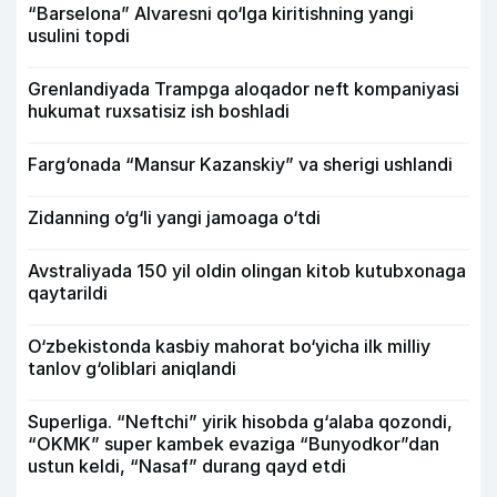
“Barselona” Alvaresni qo‘lga kiritishning yangi
usulini topdi
Grenlandiyada Trampga aloqador neft kompaniyasi
hukumat ruxsatisiz ish boshladi
Farg‘onada “Mansur Kazanskiy” va sherigi ushlandi
Zidanning o‘g‘li yangi jamoaga o‘tdi
Avstraliyada 150 yil oldin olingan kitob kutubxonaga
qaytarildi
O‘zbekistonda kasbiy mahorat bo‘yicha ilk milliy
tanlov g‘oliblari aniqlandi
Superliga. “Neftchi” yirik hisobda g‘alaba qozondi,
“OKMK” super kambek evaziga “Bunyodkor”dan
ustun keldi, “Nasaf” durang qayd etdi