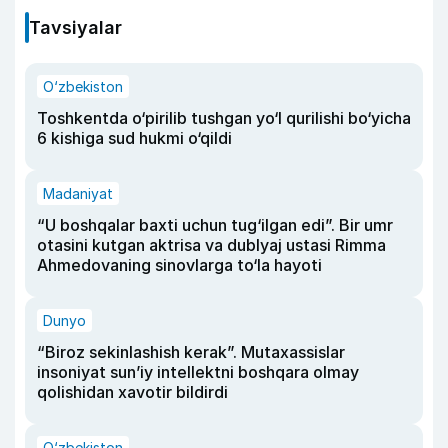
Tavsiyalar
O‘zbekiston
Toshkentda o‘pirilib tushgan yo‘l qurilishi bo‘yicha
6 kishiga sud hukmi o‘qildi
Madaniyat
“U boshqalar baxti uchun tug‘ilgan edi”. Bir umr
otasini kutgan aktrisa va dublyaj ustasi Rimma
Ahmedovaning sinovlarga to‘la hayoti
Dunyo
“Biroz sekinlashish kerak”. Mutaxassislar
insoniyat sun’iy intellektni boshqara olmay
qolishidan xavotir bildirdi
O‘zbekiston