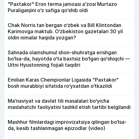
"Paxtakor" Eron terma jamoasi a’zosi Murtazo
Puraliganjini o‘z safiga qo‘shib oldi
Chak Norris tan bergan o‘zbek va Bill Klintondan
Karimovga maktub. O‘zbekiston gazetalari 30 yil
oldin nimalar haqida yozgan?
Sahnada olamshumul shon-shuhratga erishgan
bo‘lsa-da, hayotda o‘ta baxtsiz bo‘lgan qo‘shiqchi —
Uitni Hyustonning fojiali taqdiri
Emilian Karas Chempionlar Ligasida “Paxtakor”
bosh murabbiyi sifatida ro‘yxatdan o‘tkazildi
Ma’naviyat va davlat tili masalalari bo‘yicha
maslahatchi faoliyatini tashkil etish tartibi belgilandi
Mashhur filmlardagi improvizatsiya qilingan bo‘lsa-
da, kesib tashlanmagan epizodlar (video)