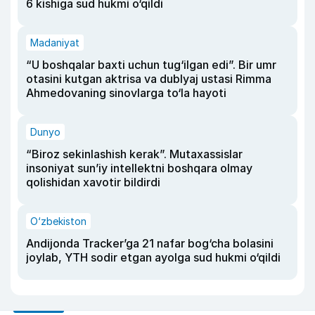
6 kishiga sud hukmi o‘qildi
Madaniyat
“U boshqalar baxti uchun tug‘ilgan edi”. Bir umr
otasini kutgan aktrisa va dublyaj ustasi Rimma
Ahmedovaning sinovlarga to‘la hayoti
Dunyo
“Biroz sekinlashish kerak”. Mutaxassislar
insoniyat sun’iy intellektni boshqara olmay
qolishidan xavotir bildirdi
O‘zbekiston
Andijonda Tracker’ga 21 nafar bog‘cha bolasini
joylab, YTH sodir etgan ayolga sud hukmi o‘qildi