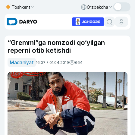
Toshkent
O‘zbekcha
“Gremmi”ga nomzodi qo‘yilgan
reperni otib ketishdi
Madaniyat
16:07 / 01.04.2019
664