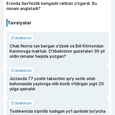
Eronda Xavfsizlik kengashi rahbari o‘zgardi. Bu
nimani anglatadi?
Tavsiyalar
O‘zbekiston
Chak Norris tan bergan o‘zbek va Bill Klintondan
Karimovga maktub. O‘zbekiston gazetalari 30 yil
oldin nimalar haqida yozgan?
O‘zbekiston
Jizzaxda 77 yoshli taksichini qo‘y sotib olish
bahonasida yaylovga olib borib o‘ldirgan yigit 20
yilga qamaldi
O‘zbekiston
Toshkentda o‘pirilib tushgan yo‘l qurilishi bo‘yicha