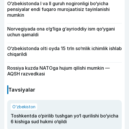
O‘zbekistonda I va II guruh nogironligi bo‘yicha
pensiyalar endi fuqaro murojaatisiz tayinlanishi
mumkin
Norvegiyada ona o‘g‘liga g‘ayrioddiy ism qo‘ygani
uchun qamaldi
O‘zbekistonda olti oyda 15 trln so‘mlik ichimlik ishlab
chiqarildi
Rossiya kuzda NATOga hujum qilishi mumkin —
AQSH razvedkasi
Tavsiyalar
O‘zbekiston
Toshkentda o‘pirilib tushgan yo‘l qurilishi bo‘yicha
6 kishiga sud hukmi o‘qildi