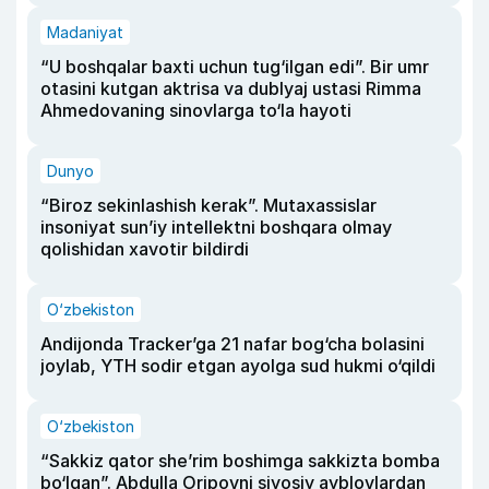
Madaniyat
“U boshqalar baxti uchun tug‘ilgan edi”. Bir umr
otasini kutgan aktrisa va dublyaj ustasi Rimma
Ahmedovaning sinovlarga to‘la hayoti
Dunyo
“Biroz sekinlashish kerak”. Mutaxassislar
insoniyat sun’iy intellektni boshqara olmay
qolishidan xavotir bildirdi
O‘zbekiston
Andijonda Tracker’ga 21 nafar bog‘cha bolasini
joylab, YTH sodir etgan ayolga sud hukmi o‘qildi
O‘zbekiston
“Sakkiz qator she’rim boshimga sakkizta bomba
bo‘lgan”. Abdulla Oripovni siyosiy ayblovlardan