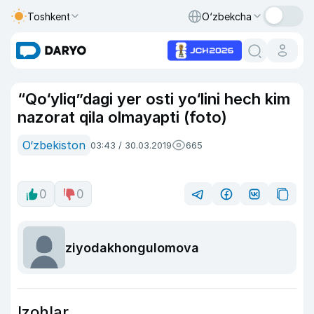
Toshkent
O‘zbekcha
“Qo‘yliq”dagi yer osti yo‘lini hech kim
nazorat qila olmayapti (foto)
O‘zbekiston
03:43 / 30.03.2019
665
0
0
ziyodakhongulomova
Izohlar