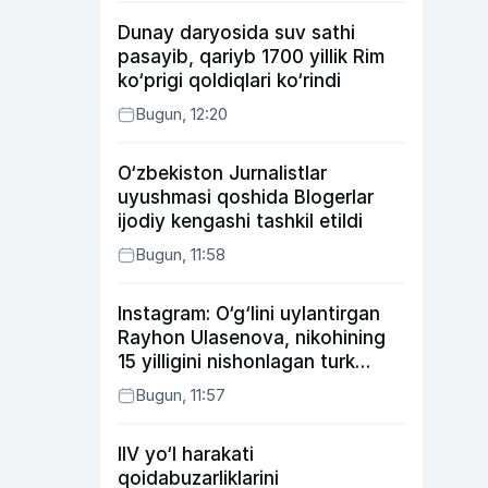
Dunay daryosida suv sathi
pasayib, qariyb 1700 yillik Rim
ko‘prigi qoldiqlari ko‘rindi
Bugun, 12:20
O‘zbekiston Jurnalistlar
uyushmasi qoshida Blogerlar
ijodiy kengashi tashkil etildi
Bugun, 11:58
Instagram: O‘g‘lini uylantirgan
Rayhon Ulasenova, nikohining
15 yilligini nishonlagan turk
aktyorlari va Kamelot qasriga
Bugun, 11:57
sayohat qilgan Zebo Rahimova
IIV yo‘l harakati
qoidabuzarliklarini