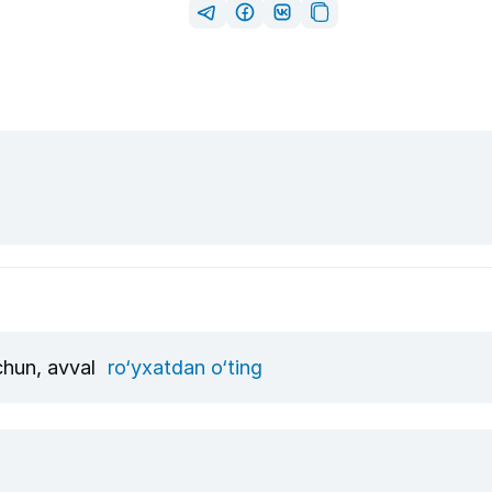
uchun, avval
ro‘yxatdan o‘ting