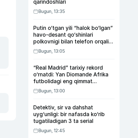
qarindoshlari
Bugun, 13:35
Putin o‘tgan yili “halok bo‘lgan”
havo-desant qo‘shinlari
polkovnigi bilan telefon orqali
suhbatlashdi
Bugun, 13:05
“Real Madrid” tarixiy rekord
o‘rnatdi: Yan Diomande Afrika
futbolidagi eng qimmat
transferga aylandi
Bugun, 13:00
Detektiv, sir va dahshat
uyg‘unligi: bir nafasda ko‘rib
tugatiladigan 3 ta serial
Bugun, 12:45