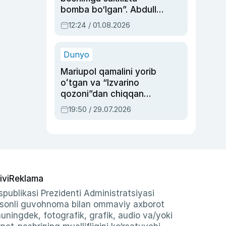
bomba bo‘lgan”. Abdulla
Oripovni siyosiy
12:24 / 01.08.2026
ayblovlardan asrab
qolgan voqea
Dunyo
Mariupol qamalini yorib
oʻtgan va “Izvarino
qozoni”dan chiqqan
qahramon — Ukraina
19:50 / 29.07.2026
armiyasi bosh
qoʻmondoni Drapatiy
haqida
ivi
Reklama
publikasi Prezidenti Administratsiyasi
-sonli guvohnoma bilan ommaviy axborot
shuningdek, fotografik, grafik, audio va/yoki