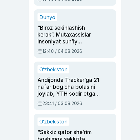
Ahmedovaning
sinovlarga to‘la hayoti
Dunyo
“Biroz sekinlashish
kerak”. Mutaxassislar
insoniyat sun’iy
intellektni boshqara
12:40 / 04.08.2026
olmay qolishidan xavotir
bildirdi
O‘zbekiston
Andijonda Tracker’ga 21
nafar bog‘cha bolasini
joylab, YTH sodir etgan
ayolga sud hukmi o‘qildi
23:41 / 03.08.2026
O‘zbekiston
“Sakkiz qator she’rim
boshimga sakkizta