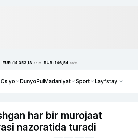
EUR :
RUB :
14 053,18
146,54
so'm
so'm
 Osiyo
Dunyo
Pul
Madaniyat
Sport
Layfstayl
shgan har bir murojaat
asi nazoratida turadi