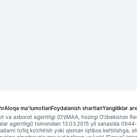
hr
Aloqa ma'lumotlari
Foydalanish shartlari
Yangiliklar arx
t va axborot agentligi (O‘zMAA, hozirgi O‘zbekiston Res
ar agentligi) tomonidan 13.03.2015 yil sanasida 0944
allarni to‘liq ko‘chirish yoki qisman iqtibos keltirishga, 