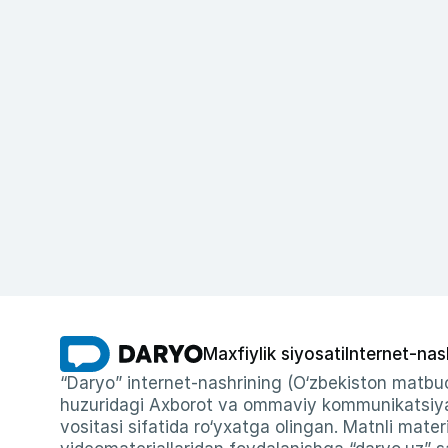
Maxfiylik siyosati
Internet-nas
“Daryo” internet-nashrining (O‘zbekiston matbuo
huzuridagi Axborot va ommaviy kommunikatsiyal
vositasi sifatida ro‘yxatga olingan. Matnli materi