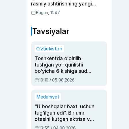
rasmiylashtirishning yangi
tartibini taklif qildi
Bugun, 11:47
Tavsiyalar
O‘zbekiston
Toshkentda o‘pirilib
tushgan yo‘l qurilishi
bo‘yicha 6 kishiga sud
hukmi o‘qildi
10:10 / 05.08.2026
Madaniyat
“U boshqalar baxti uchun
tug‘ilgan edi”. Bir umr
otasini kutgan aktrisa va
dublyaj ustasi Rimma
13:55 / 04.08.2026