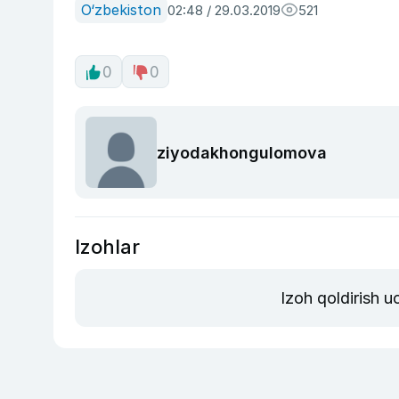
O‘zbekiston
02:48 / 29.03.2019
521
0
0
ziyodakhongulomova
Izohlar
Izoh qoldirish 