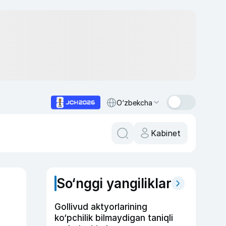
O‘zbekcha
Kabinet
So‘nggi yangiliklar
Gollivud aktyorlarining
ko‘pchilik bilmaydigan taniqli