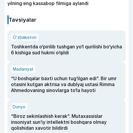
yilning eng kassabop filmiga aylandi
Tavsiyalar
O‘zbekiston
Toshkentda o‘pirilib tushgan yo‘l qurilishi bo‘yicha
6 kishiga sud hukmi o‘qildi
Madaniyat
“U boshqalar baxti uchun tug‘ilgan edi”. Bir umr
otasini kutgan aktrisa va dublyaj ustasi Rimma
Ahmedovaning sinovlarga to‘la hayoti
Dunyo
“Biroz sekinlashish kerak”. Mutaxassislar
insoniyat sun’iy intellektni boshqara olmay
qolishidan xavotir bildirdi