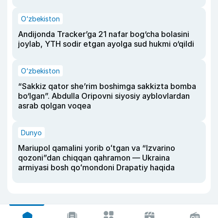
O‘zbekiston
Andijonda Tracker’ga 21 nafar bog‘cha bolasini
joylab, YTH sodir etgan ayolga sud hukmi o‘qildi
O‘zbekiston
“Sakkiz qator she’rim boshimga sakkizta bomba
bo‘lgan”. Abdulla Oripovni siyosiy ayblovlardan
asrab qolgan voqea
Dunyo
Mariupol qamalini yorib oʻtgan va “Izvarino
qozoni”dan chiqqan qahramon — Ukraina
armiyasi bosh qoʻmondoni Drapatiy haqida