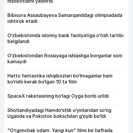
hisobotlarni yashirdi
Bibisora Assaubayeva Samarqanddagi olimpiadada
ishtirok etadi
O‘zbekistonda islomiy bank faoliyatiga o‘tish tartibi
belgilandi
O‘zbekistondan Rossiyaga ishlashga borganlar soni
kamaydi
Hatto fantastika ishqibozlari bo‘lmaganlar ham
ko‘rishi kerak bo‘lgan 10 ta film
SpaceX raketasining bo‘lagi Oyga borib urildi
Shotlandiyadagi Hamdo‘stlik o‘yinlaridan so‘ng
Uganda va Pokiston bokschilari g‘oyib bo‘ldi
“O‘rgimchak odam: Yangi kun” filmi bir haftada