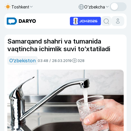
Toshkent
O‘zbekcha
Samarqand shahri va tumanida
vaqtincha ichimlik suvi to‘xtatiladi
O‘zbekiston
03:48 / 28.03.2019
328