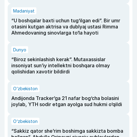
Madaniyat
“U boshqalar baxti uchun tug‘ilgan edi”. Bir umr
otasini kutgan aktrisa va dublyaj ustasi Rimma
Ahmedovaning sinovlarga to‘la hayoti
Dunyo
“Biroz sekinlashish kerak”. Mutaxassislar
insoniyat sun’iy intellektni boshqara olmay
qolishidan xavotir bildirdi
O‘zbekiston
Andijonda Tracker’ga 21 nafar bog‘cha bolasini
joylab, YTH sodir etgan ayolga sud hukmi o‘qildi
O‘zbekiston
“Sakkiz qator she’rim boshimga sakkizta bomba