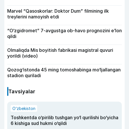
Marvel “Qasoskorlar: Doktor Dum” filmining ilk
treylerini namoyish etdi
“O‘zgidromet” 7-avgustga ob-havo prognozini e’lon
qildi
Olmaliqda Mis boyitish fabrikasi magistral quvuri
yorildi (video)
Qozog‘istonda 45 ming tomoshabinga mo‘ljallangan
stadion quriladi
Tavsiyalar
O‘zbekiston
Toshkentda o‘pirilib tushgan yo‘l qurilishi bo‘yicha
6 kishiga sud hukmi o‘qildi