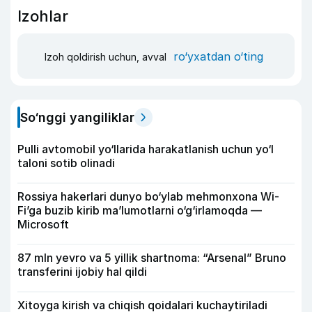
Izohlar
ro‘yxatdan o‘ting
Izoh qoldirish uchun, avval
So‘nggi yangiliklar
Pulli avtomobil yo‘llarida harakatlanish uchun yo‘l
taloni sotib olinadi
Rossiya hakerlari dunyo bo‘ylab mehmonxona Wi-
Fi’ga buzib kirib ma’lumotlarni o‘g‘irlamoqda —
Microsoft
87 mln yevro va 5 yillik shartnoma: “Arsenal” Bruno
transferini ijobiy hal qildi
Xitoyga kirish va chiqish qoidalari kuchaytiriladi