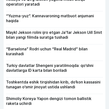
operatori yaratadi
“Yuzma-yuz”. Kannavaroning matbuot anjumani
haqida
Maykl Jekson rolini ijro etgan Ja’far Jekson Uill Smit
bilan yangi filmda suratga tushadi
“Barselona” Rodri uchun “Real Madrid” bilan
kurashadi
Turkiy davlatlar Shengeni yaratilmoqda: qo‘shni
davlatlarga ID karta bilan boriladi
Toshkentda eshik tirqishidan kirib, do‘kon kassasini
tunagan o‘smir jinoyat ustida ushlandi
Shimoliy Koreya Yapon dengizi tomon ballistik
raketa uchirdi