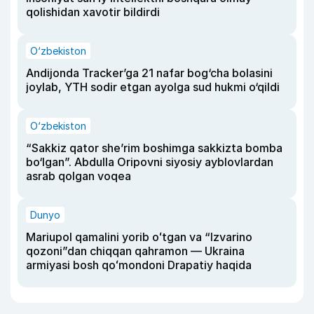
qolishidan xavotir bildirdi
O‘zbekiston
Andijonda Tracker’ga 21 nafar bog‘cha bolasini
joylab, YTH sodir etgan ayolga sud hukmi o‘qildi
O‘zbekiston
“Sakkiz qator she’rim boshimga sakkizta bomba
bo‘lgan”. Abdulla Oripovni siyosiy ayblovlardan
asrab qolgan voqea
Dunyo
Mariupol qamalini yorib oʻtgan va “Izvarino
qozoni”dan chiqqan qahramon — Ukraina
armiyasi bosh qoʻmondoni Drapatiy haqida