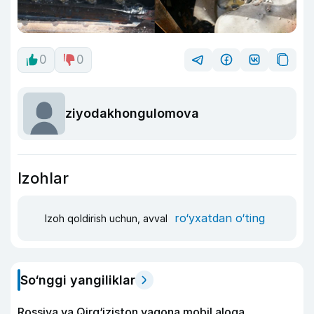
0
0
ziyodakhongulomova
Izohlar
ro‘yxatdan o‘ting
Izoh qoldirish uchun, avval
So‘nggi yangiliklar
Rossiya va Qirg‘iziston yagona mobil aloqa