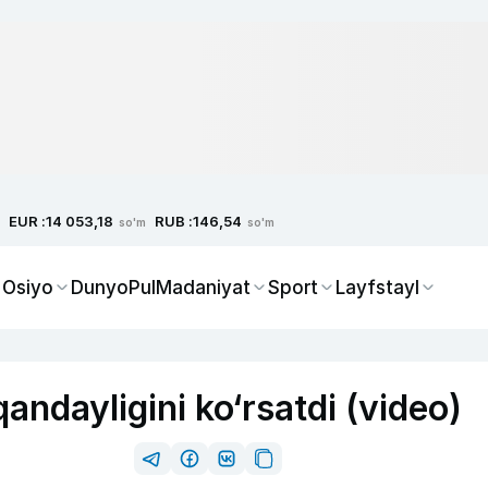
EUR :
RUB :
14 053,18
146,54
so'm
so'm
 Osiyo
Dunyo
Pul
Madaniyat
Sport
Layfstayl
ndayligini ko‘rsatdi (video)