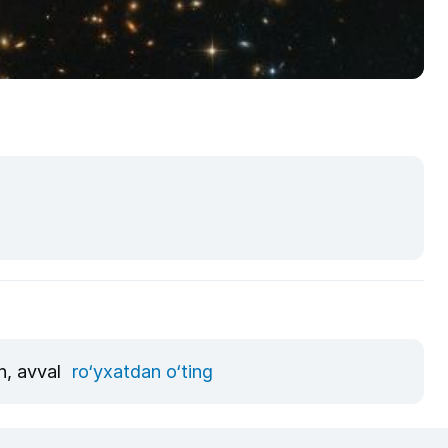
n, avval
ro‘yxatdan o‘ting