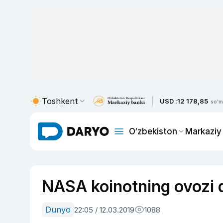
Toshkent
USD :
12 178,85
so'm
O‘zbekiston
Markaziy
NASA koinotning ovozi qa
Dunyo
22:05 / 12.03.2019
1088