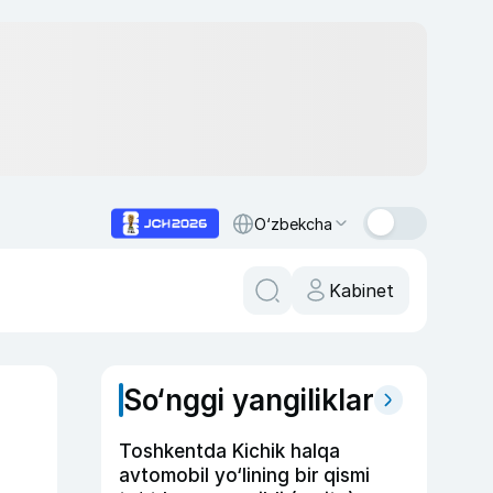
O‘zbekcha
Kabinet
So‘nggi yangiliklar
Toshkentda Kichik halqa
avtomobil yo‘lining bir qismi