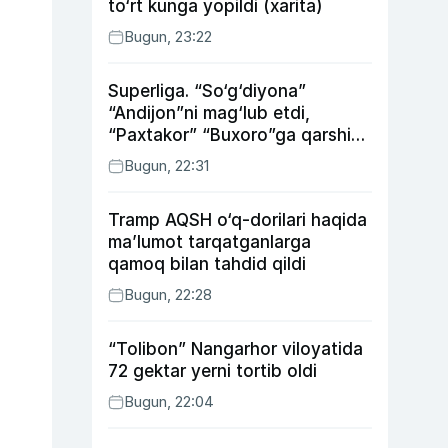
to‘rt kunga yopildi (xarita)
Bugun, 23:22
Superliga. “So‘g‘diyona”
“Andijon”ni mag‘lub etdi,
“Paxtakor” “Buxoro”ga qarshi
bahsda g‘alabani qo‘ldan
Bugun, 22:31
chiqardi
Tramp AQSH o‘q-dorilari haqida
ma’lumot tarqatganlarga
qamoq bilan tahdid qildi
Bugun, 22:28
“Tolibon” Nangarhor viloyatida
72 gektar yerni tortib oldi
Bugun, 22:04