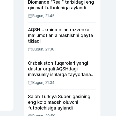
Diomande “Real” tarixidagi eng
qimmat futbolchiga aylandi
Bugun, 21:45
AQSH Ukraina bilan razvedka
ma’lumotlari almashishni qayta
tikladi
Bugun, 21:36
O‘zbekiston fuqarolari yangi
dastur orqali AQSHdagi
mavsumiy ishlarga tayyorlanadi
va joylashtiriladi
Bugun, 21:04
Saloh Turkiya Superligasining
eng ko‘p maosh oluvchi
futbolchisiga aylandi
Bugun, 20:50