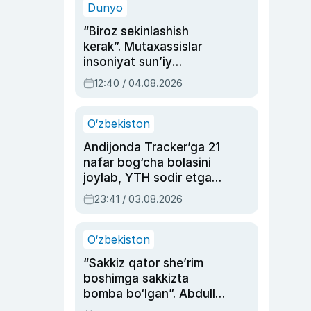
Dunyo
“Biroz sekinlashish
kerak”. Mutaxassislar
insoniyat sun’iy
intellektni boshqara
12:40 / 04.08.2026
olmay qolishidan xavotir
bildirdi
O‘zbekiston
Andijonda Tracker’ga 21
nafar bog‘cha bolasini
joylab, YTH sodir etgan
ayolga sud hukmi o‘qildi
23:41 / 03.08.2026
O‘zbekiston
“Sakkiz qator she’rim
boshimga sakkizta
bomba bo‘lgan”. Abdulla
Oripovni siyosiy