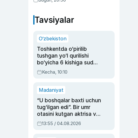
Tavsiyalar
O‘zbekiston
Toshkentda o‘pirilib
tushgan yo‘l qurilishi
bo‘yicha 6 kishiga sud
hukmi o‘qildi
Kecha, 10:10
Madaniyat
“U boshqalar baxti uchun
tug‘ilgan edi”. Bir umr
otasini kutgan aktrisa va
dublyaj ustasi Rimma
13:55 / 04.08.2026
Ahmedovaning
sinovlarga to‘la hayoti