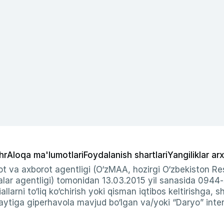
hr
Aloqa ma'lumotlari
Foydalanish shartlari
Yangiliklar arx
t va axborot agentligi (O‘zMAA, hozirgi O‘zbekiston Res
ar agentligi) tomonidan 13.03.2015 yil sanasida 0944
allarni to‘liq ko‘chirish yoki qisman iqtibos keltirishga, 
ytiga giperhavola mavjud bo‘lgan va/yoki “Daryo” intern