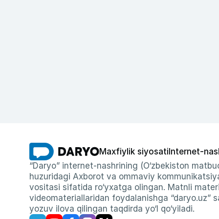
Maxfiylik siyosati
Internet-nas
“Daryo” internet-nashrining (O‘zbekiston matbuo
huzuridagi Axborot va ommaviy kommunikatsiyal
vositasi sifatida ro‘yxatga olingan. Matnli materi
videomateriallaridan foydalanishga “daryo.uz” sa
yozuv ilova qilingan taqdirda yo‘l qo‘yiladi.