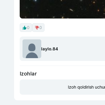
0
0
laylo.84
Izohlar
Izoh qoldirish uchu