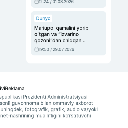
12:24 / 01.08.2026
ayblovlardan asrab
qolgan voqea
Dunyo
Mariupol qamalini yorib
oʻtgan va “Izvarino
qozoni”dan chiqqan
qahramon — Ukraina
19:50 / 29.07.2026
armiyasi bosh
qoʻmondoni Drapatiy
haqida
ivi
Reklama
publikasi Prezidenti Administratsiyasi
-sonli guvohnoma bilan ommaviy axborot
shuningdek, fotografik, grafik, audio va/yoki
et-nashrining muallifligini ko‘rsatuvchi