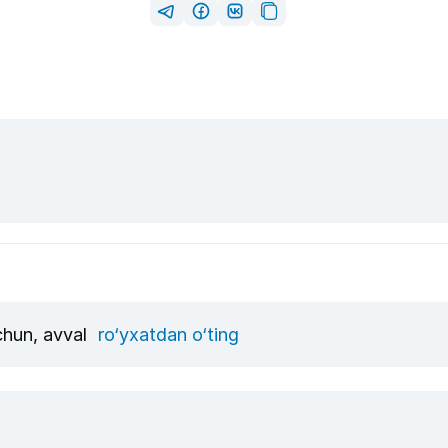
uchun, avval
ro‘yxatdan o‘ting