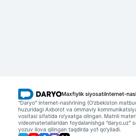
Maxfiylik siyosati
Internet-nas
“Daryo” internet-nashrining (O‘zbekiston matbuo
huzuridagi Axborot va ommaviy kommunikatsiyal
vositasi sifatida ro‘yxatga olingan. Matnli materi
videomateriallaridan foydalanishga “daryo.uz” sa
yozuv ilova qilingan taqdirda yo‘l qo‘yiladi.