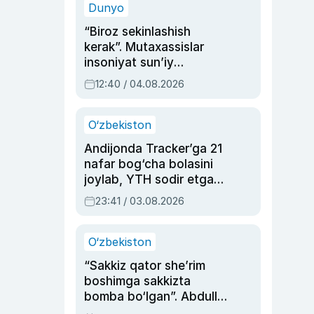
Dunyo
“Biroz sekinlashish
kerak”. Mutaxassislar
insoniyat sun’iy
intellektni boshqara
12:40 / 04.08.2026
olmay qolishidan xavotir
bildirdi
O‘zbekiston
Andijonda Tracker’ga 21
nafar bog‘cha bolasini
joylab, YTH sodir etgan
ayolga sud hukmi o‘qildi
23:41 / 03.08.2026
O‘zbekiston
“Sakkiz qator she’rim
boshimga sakkizta
bomba bo‘lgan”. Abdulla
Oripovni siyosiy