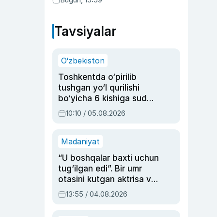
Tavsiyalar
O‘zbekiston
Toshkentda o‘pirilib
tushgan yo‘l qurilishi
bo‘yicha 6 kishiga sud
hukmi o‘qildi
10:10 / 05.08.2026
Madaniyat
“U boshqalar baxti uchun
tug‘ilgan edi”. Bir umr
otasini kutgan aktrisa va
dublyaj ustasi Rimma
13:55 / 04.08.2026
Ahmedovaning
sinovlarga to‘la hayoti