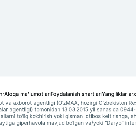
hr
Aloqa ma'lumotlari
Foydalanish shartlari
Yangiliklar arx
t va axborot agentligi (O‘zMAA, hozirgi O‘zbekiston Res
ar agentligi) tomonidan 13.03.2015 yil sanasida 0944
allarni to‘liq ko‘chirish yoki qisman iqtibos keltirishga, 
ytiga giperhavola mavjud bo‘lgan va/yoki “Daryo” intern