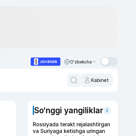
O‘zbekcha
Kabinet
So‘nggi yangiliklar
Rossiyada terakt rejalashtirgan
va Suriyaga ketishga uringan