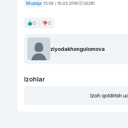
Musiqa
13:56 / 10.03.2019
26281
0
0
ziyodakhongulomova
Izohlar
Izoh qoldirish 