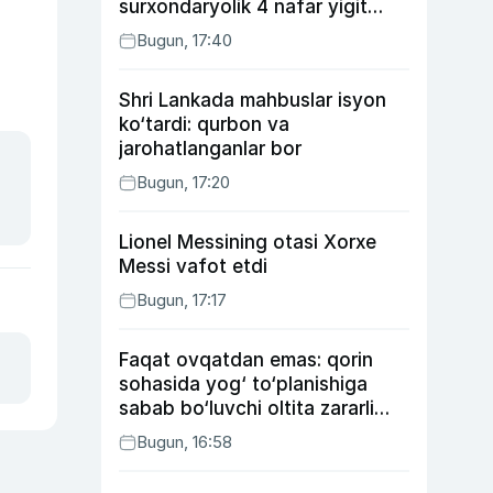
surxondaryolik 4 nafar yigit
qamaldi
Bugun, 17:40
Shri Lankada mahbuslar isyon
ko‘tardi: qurbon va
jarohatlanganlar bor
Bugun, 17:20
Lionel Messining otasi Xorxe
Messi vafot etdi
Bugun, 17:17
Faqat ovqatdan emas: qorin
sohasida yog‘ to‘planishiga
sabab bo‘luvchi oltita zararli
odat
Bugun, 16:58