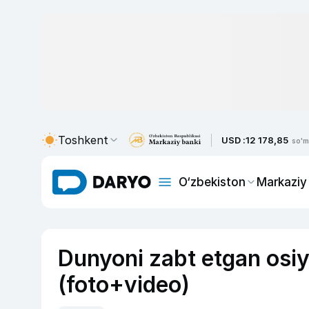
Toshkent
USD :
12 178,85
so'm
O‘zbekiston
Markaziy
Dunyoni zabt etgan osiy
(foto+video)