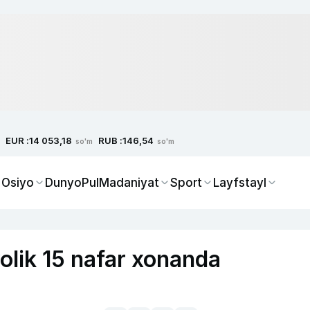
EUR :
RUB :
14 053,18
146,54
so'm
so'm
 Osiyo
Dunyo
Pul
Madaniyat
Sport
Layfstayl
olik 15 nafar xonanda