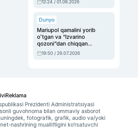
12:24 / 01.08.2026
ayblovlardan asrab
qolgan voqea
Dunyo
Mariupol qamalini yorib
oʻtgan va “Izvarino
qozoni”dan chiqqan
qahramon — Ukraina
19:50 / 29.07.2026
armiyasi bosh
qoʻmondoni Drapatiy
haqida
ivi
Reklama
publikasi Prezidenti Administratsiyasi
-sonli guvohnoma bilan ommaviy axborot
shuningdek, fotografik, grafik, audio va/yoki
et-nashrining muallifligini ko‘rsatuvchi