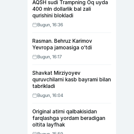
AQSH sudi Trampning Oq uyda
400 mln dollarlik bal zali
qurishini blokladi
Bugun, 16:36
Rasman. Behruz Karimov
Yevropa jamoasiga o‘tdi
Bugun, 16:17
Shavkat Mirziyoyev
quruvchilarni kasb bayrami bilan
tabrikladi
Bugun, 16:04
Original atirni qalbakisidan
farqlashga yordam beradigan
oltita layfhak
Bugun, 15:59