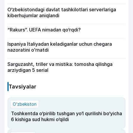
O‘zbekistondagi davlat tashkilotlari serverlariga
kiberhujumlar aniqlandi
“Rakurs”. UEFA nimadan qo‘rqdi?
Ispaniya Italiyadan keladiganlar uchun chegara
nazoratini oʻrnatdi
Sarguzasht, triller va mistika: tomosha qilishga
arziydigan 5 serial
Tavsiyalar
O‘zbekiston
Toshkentda o‘pirilib tushgan yo‘l qurilishi bo‘yicha
6 kishiga sud hukmi o‘qildi