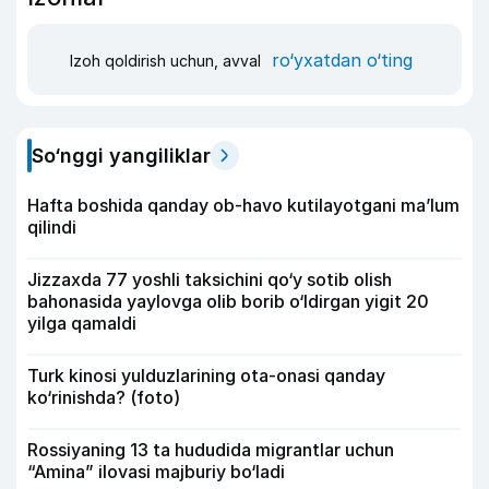
ro‘yxatdan o‘ting
Izoh qoldirish uchun, avval
So‘nggi yangiliklar
Hafta boshida qanday ob-havo kutilayotgani ma’lum
qilindi
Jizzaxda 77 yoshli taksichini qo‘y sotib olish
bahonasida yaylovga olib borib o‘ldirgan yigit 20
yilga qamaldi
Turk kinosi yulduzlarining ota-onasi qanday
ko‘rinishda? (foto)
Rossiyaning 13 ta hududida migrantlar uchun
“Amina” ilovasi majburiy bo‘ladi