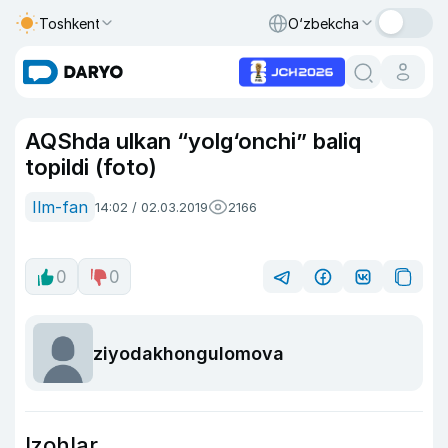
Toshkent
O‘zbekcha
AQShda ulkan “yolg‘onchi” baliq
topildi (foto)
Ilm-fan
14:02 / 02.03.2019
2166
0
0
ziyodakhongulomova
Izohlar