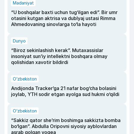
Madaniyat
“U boshqalar baxti uchun tug‘ilgan edi”. Bir umr
otasini kutgan aktrisa va dublyaj ustasi Rimma
Ahmedovaning sinovlarga to‘la hayoti
Dunyo
“Biroz sekinlashish kerak”. Mutaxassislar
insoniyat sun’iy intellektni boshqara olmay
qolishidan xavotir bildirdi
O‘zbekiston
Andijonda Tracker’ga 21 nafar bog‘cha bolasini
joylab, YTH sodir etgan ayolga sud hukmi o‘qildi
O‘zbekiston
“Sakkiz qator she’rim boshimga sakkizta bomba
bo‘lgan”. Abdulla Oripovni siyosiy ayblovlardan
asrab qolgan voqea