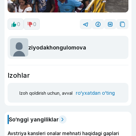
0
0
ziyodakhongulomova
Izohlar
ro‘yxatdan o‘ting
Izoh qoldirish uchun, avval
So‘nggi yangiliklar
Avstriya kansleri onalar mehnati haqidagi gaplari