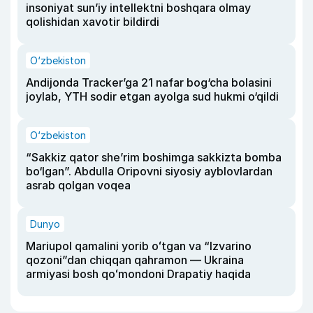
insoniyat sun’iy intellektni boshqara olmay
qolishidan xavotir bildirdi
O‘zbekiston
Andijonda Tracker’ga 21 nafar bog‘cha bolasini
joylab, YTH sodir etgan ayolga sud hukmi o‘qildi
O‘zbekiston
“Sakkiz qator she’rim boshimga sakkizta bomba
bo‘lgan”. Abdulla Oripovni siyosiy ayblovlardan
asrab qolgan voqea
Dunyo
Mariupol qamalini yorib oʻtgan va “Izvarino
qozoni”dan chiqqan qahramon — Ukraina
armiyasi bosh qoʻmondoni Drapatiy haqida