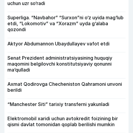
uchun uzr so‘radi
Superliga. “Navbahor” “Surxon”ni o‘z uyida mag‘lub
etdi, “Lokomotiv” va “Xorazm” uyda g‘alaba
qozondi
Aktyor Abdu­mannon Ubaydullayev vafot etdi
Senat Prezident administratsiyasining huquqiy
maqomini belgilovchi konstitutsiyaviy qonunni
ma’qulladi
Axmat Qodirovga Checheniston Qahramoni unvoni
berildi
“Manchester Siti” tarixiy transferni yakunladi
Elektromobil xaridi uchun avtokredit foizining bir
qismi davlat tomonidan qoplab berilishi mumkin