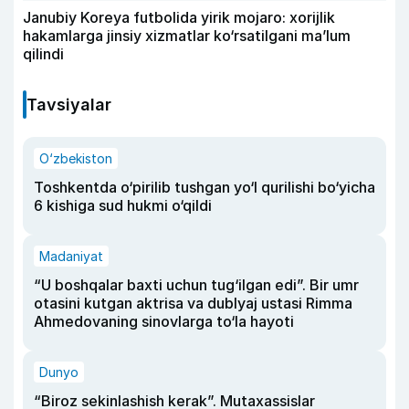
Janubiy Koreya futbolida yirik mojaro: xorijlik
hakamlarga jinsiy xizmatlar ko‘rsatilgani ma’lum
qilindi
Tavsiyalar
O‘zbekiston
Toshkentda o‘pirilib tushgan yo‘l qurilishi bo‘yicha
6 kishiga sud hukmi o‘qildi
Madaniyat
“U boshqalar baxti uchun tug‘ilgan edi”. Bir umr
otasini kutgan aktrisa va dublyaj ustasi Rimma
Ahmedovaning sinovlarga to‘la hayoti
Dunyo
“Biroz sekinlashish kerak”. Mutaxassislar