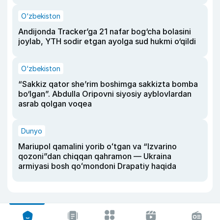
O‘zbekiston
Andijonda Tracker’ga 21 nafar bog‘cha bolasini
joylab, YTH sodir etgan ayolga sud hukmi o‘qildi
O‘zbekiston
“Sakkiz qator she’rim boshimga sakkizta bomba
bo‘lgan”. Abdulla Oripovni siyosiy ayblovlardan
asrab qolgan voqea
Dunyo
Mariupol qamalini yorib oʻtgan va “Izvarino
qozoni”dan chiqqan qahramon — Ukraina
armiyasi bosh qoʻmondoni Drapatiy haqida