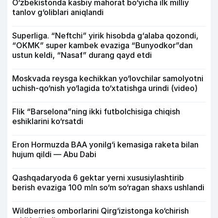
O‘zbekistonda kasbiy mahorat bo‘yicha ilk milliy
tanlov g‘oliblari aniqlandi
Superliga. “Neftchi” yirik hisobda g‘alaba qozondi,
“OKMK” super kambek evaziga “Bunyodkor”dan
ustun keldi, “Nasaf” durang qayd etdi
Moskvada reysga kechikkan yo‘lovchilar samolyotni
uchish-qo‘nish yo‘lagida to‘xtatishga urindi (video)
Flik “Barselona”ning ikki futbolchisiga chiqish
eshiklarini ko‘rsatdi
Eron Hormuzda BAA yonilg‘i kemasiga raketa bilan
hujum qildi — Abu Dabi
Qashqadaryoda 6 gektar yerni xususiylashtirib
berish evaziga 100 mln so‘m so‘ragan shaxs ushlandi
Wildberries omborlarini Qirg‘izistonga ko‘chirish