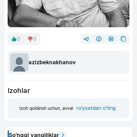
0
0
azizbeknakhanov
Izohlar
ro‘yxatdan o‘ting
Izoh qoldirish uchun, avval
So‘nggi yangiliklar