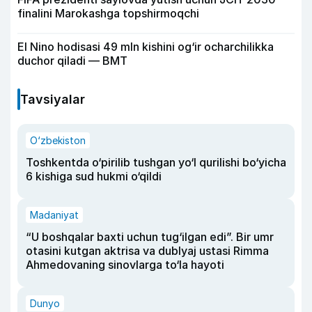
finalini Marokashga topshirmoqchi
El Nino hodisasi 49 mln kishini og‘ir ocharchilikka
duchor qiladi — BMT
Tavsiyalar
O‘zbekiston
Toshkentda o‘pirilib tushgan yo‘l qurilishi bo‘yicha
6 kishiga sud hukmi o‘qildi
Madaniyat
“U boshqalar baxti uchun tug‘ilgan edi”. Bir umr
otasini kutgan aktrisa va dublyaj ustasi Rimma
Ahmedovaning sinovlarga to‘la hayoti
Dunyo