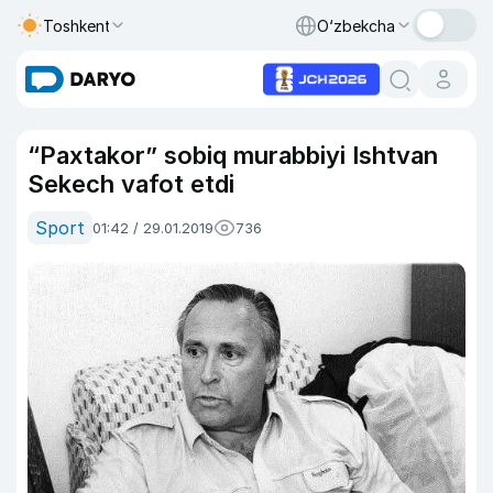
Toshkent
O‘zbekcha
“Paxtakor” sobiq murabbiyi Ishtvan
Sekech vafot etdi
Sport
01:42 / 29.01.2019
736