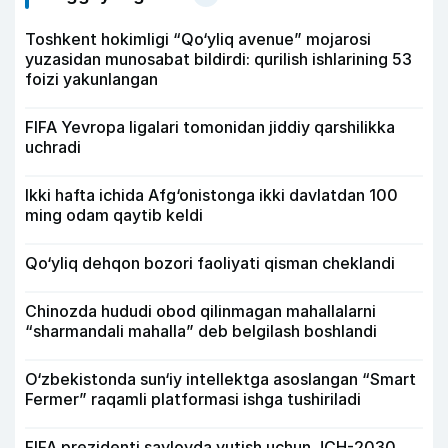
Toshkent hokimligi “Qo‘yliq avenue” mojarosi
yuzasidan munosabat bildirdi: qurilish ishlarining 53
foizi yakunlangan
FIFA Yevropa ligalari tomonidan jiddiy qarshilikka
uchradi
Ikki hafta ichida Afg‘onistonga ikki davlatdan 100
ming odam qaytib keldi
Qo‘yliq dehqon bozori faoliyati qisman cheklandi
Chinozda hududi obod qilinmagan mahallalarni
“sharmandali mahalla” deb belgilash boshlandi
O‘zbekistonda sun‘iy intellektga asoslangan “Smart
Fermer” raqamli platformasi ishga tushiriladi
FIFA prezidenti saylovda yutish uchun JCH-2030