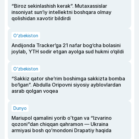
“Biroz sekinlashish kerak”. Mutaxassislar
insoniyat sun’iy intellektni boshqara olmay
qolishidan xavotir bildirdi
O‘zbekiston
Andijonda Tracker’ga 21 nafar bog‘cha bolasini
joylab, YTH sodir etgan ayolga sud hukmi o‘qildi
O‘zbekiston
“Sakkiz qator she’rim boshimga sakkizta bomba
bo‘lgan”. Abdulla Oripovni siyosiy ayblovlardan
asrab qolgan voqea
Dunyo
Mariupol qamalini yorib oʻtgan va “Izvarino
qozoni”dan chiqqan qahramon — Ukraina
armiyasi bosh qoʻmondoni Drapatiy haqida