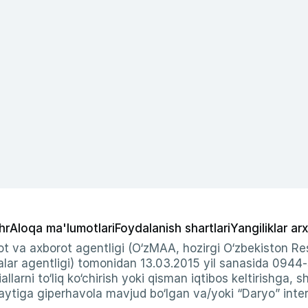
hr
Aloqa ma'lumotlari
Foydalanish shartlari
Yangiliklar arx
t va axborot agentligi (O‘zMAA, hozirgi O‘zbekiston Res
ar agentligi) tomonidan 13.03.2015 yil sanasida 0944
allarni to‘liq ko‘chirish yoki qisman iqtibos keltirishga, 
ytiga giperhavola mavjud bo‘lgan va/yoki “Daryo” intern