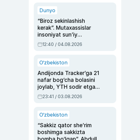
sinovlarga to‘la hayoti
Dunyo
“Biroz sekinlashish
kerak”. Mutaxassislar
insoniyat sun’iy
intellektni boshqara
12:40 / 04.08.2026
olmay qolishidan xavotir
bildirdi
O‘zbekiston
Andijonda Tracker’ga 21
nafar bog‘cha bolasini
joylab, YTH sodir etgan
ayolga sud hukmi o‘qildi
23:41 / 03.08.2026
O‘zbekiston
“Sakkiz qator she’rim
boshimga sakkizta
bomba bo‘lgan”. Abdulla