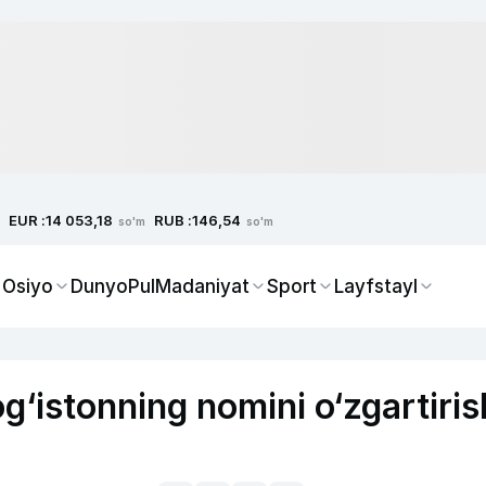
EUR :
RUB :
14 053,18
146,54
so'm
so'm
 Osiyo
Dunyo
Pul
Madaniyat
Sport
Layfstayl
g‘istonning nomini o‘zgartiris