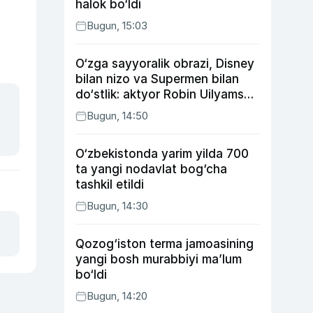
halok bo‘ldi
Bugun, 15:03
O‘zga sayyoralik obrazi, Disney
bilan nizo va Supermen bilan
do‘stlik: aktyor Robin Uilyams
haqida ko‘pchilik bilmaydigan
Bugun, 14:50
faktlar
O‘zbekistonda yarim yilda 700
ta yangi nodavlat bog‘cha
tashkil etildi
Bugun, 14:30
Qozog‘iston terma jamoasining
yangi bosh murabbiyi ma’lum
bo‘ldi
Bugun, 14:20