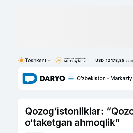
Toshkent
USD :
12 178,85
so'm
O‘zbekiston
Markaziy
Qozog‘istonliklar: “Qozo
o‘taketgan ahmoqlik”