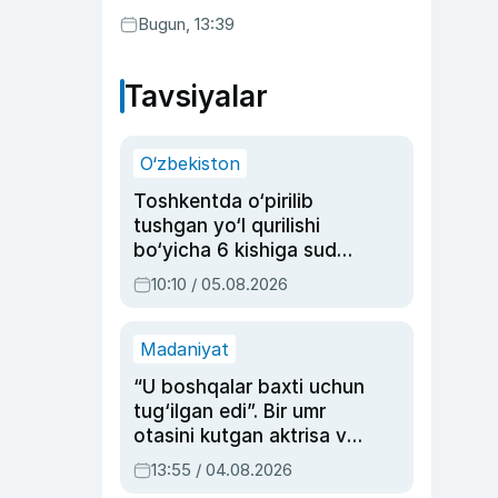
Bugun, 13:39
Tavsiyalar
O‘zbekiston
Toshkentda o‘pirilib
tushgan yo‘l qurilishi
bo‘yicha 6 kishiga sud
hukmi o‘qildi
10:10 / 05.08.2026
Madaniyat
“U boshqalar baxti uchun
tug‘ilgan edi”. Bir umr
otasini kutgan aktrisa va
dublyaj ustasi Rimma
13:55 / 04.08.2026
Ahmedovaning