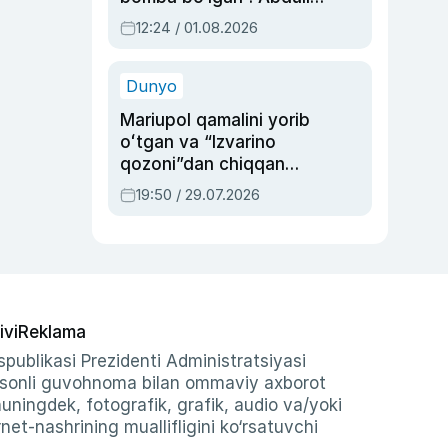
Oripovni siyosiy
12:24 / 01.08.2026
ayblovlardan asrab
qolgan voqea
Dunyo
Mariupol qamalini yorib
oʻtgan va “Izvarino
qozoni”dan chiqqan
qahramon — Ukraina
19:50 / 29.07.2026
armiyasi bosh
qoʻmondoni Drapatiy
haqida
ivi
Reklama
publikasi Prezidenti Administratsiyasi
-sonli guvohnoma bilan ommaviy axborot
shuningdek, fotografik, grafik, audio va/yoki
et-nashrining muallifligini ko‘rsatuvchi