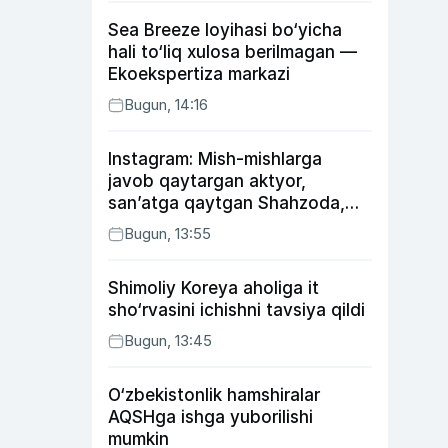
Sea Breeze loyihasi bo‘yicha
hali to‘liq xulosa berilmagan —
Ekoekspertiza markazi
Bugun, 14:16
Instagram: Mish-mishlarga
javob qaytargan aktyor,
san’atga qaytgan Shahzoda,
yo‘lga asfalt yotqizgan
Bugun, 13:55
Jahongir Otajonov
Shimoliy Koreya aholiga it
sho‘rvasini ichishni tavsiya qildi
Bugun, 13:45
O‘zbekistonlik hamshiralar
AQSHga ishga yuborilishi
mumkin