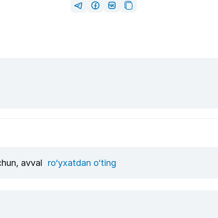
uchun, avval
ro‘yxatdan o‘ting