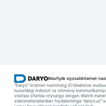
Maxfiylik siyosati
Internet-nas
“Daryo” internet-nashrining (O‘zbekiston matbuo
huzuridagi Axborot va ommaviy kommunikatsiyal
vositasi sifatida ro‘yxatga olingan. Matnli materi
videomateriallaridan foydalanishga “daryo.uz” sa