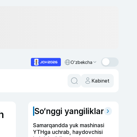
O‘zbekcha
Kabinet
So‘nggi yangiliklar
h
Samarqandda yuk mashinasi
YTHga uchrab, haydovchisi