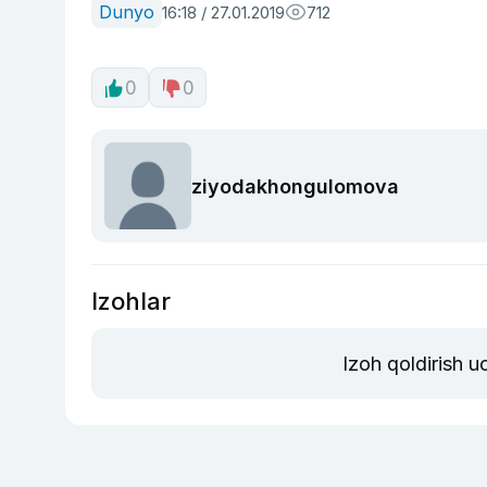
Dunyo
16:18 / 27.01.2019
712
0
0
ziyodakhongulomova
Izohlar
Izoh qoldirish 