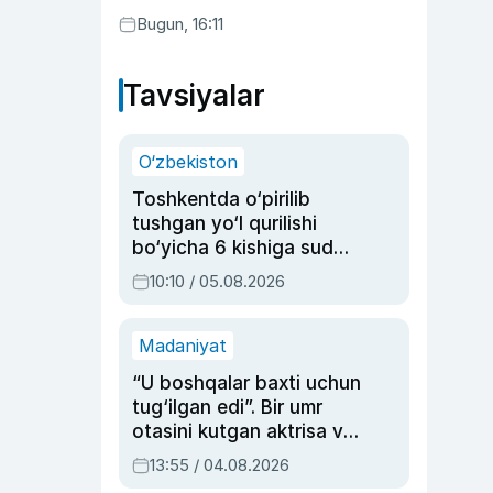
Bugun, 16:11
Tavsiyalar
O‘zbekiston
Toshkentda o‘pirilib
tushgan yo‘l qurilishi
bo‘yicha 6 kishiga sud
hukmi o‘qildi
10:10 / 05.08.2026
Madaniyat
“U boshqalar baxti uchun
tug‘ilgan edi”. Bir umr
otasini kutgan aktrisa va
dublyaj ustasi Rimma
13:55 / 04.08.2026
Ahmedovaning