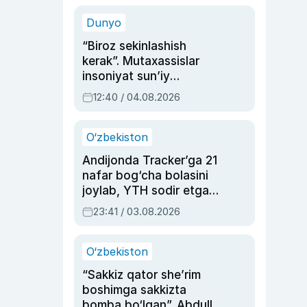
sinovlarga to‘la hayoti
Dunyo
“Biroz sekinlashish
kerak”. Mutaxassislar
insoniyat sun’iy
intellektni boshqara
12:40 / 04.08.2026
olmay qolishidan xavotir
bildirdi
O‘zbekiston
Andijonda Tracker’ga 21
nafar bog‘cha bolasini
joylab, YTH sodir etgan
ayolga sud hukmi o‘qildi
23:41 / 03.08.2026
O‘zbekiston
“Sakkiz qator she’rim
boshimga sakkizta
bomba bo‘lgan”. Abdulla