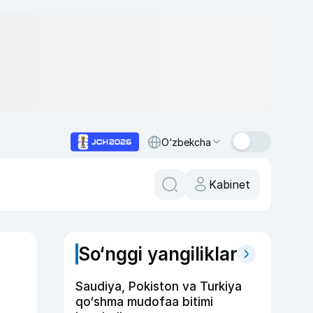
O‘zbekcha
Kabinet
So‘nggi yangiliklar
i
Saudiya, Pokiston va Turkiya
qo‘shma mudofaa bitimi