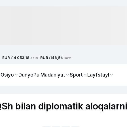
EUR :
RUB :
14 053,18
146,54
so'm
so'm
 Osiyo
Dunyo
Pul
Madaniyat
Sport
Layfstayl
Sh bilan diplomatik aloqalarn