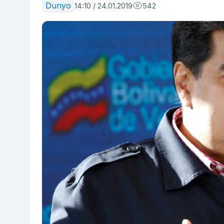
Dunyo
14:10 / 24.01.2019
542