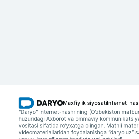
Maxfiylik siyosati
Internet-nas
“Daryo” internet-nashrining (O‘zbekiston matbuo
huzuridagi Axborot va ommaviy kommunikatsiyal
vositasi sifatida ro‘yxatga olingan. Matnli materi
videomateriallaridan foydalanishga “daryo.uz” sa