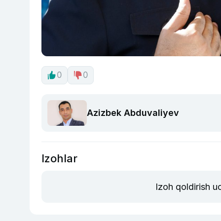
0
0
Azizbek Abduvaliyev
Izohlar
Izoh qoldirish 