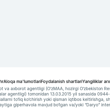
hr
Aloqa ma'lumotlari
Foydalanish shartlari
Yangiliklar arx
t va axborot agentligi (O‘zMAA, hozirgi O‘zbekiston Res
ar agentligi) tomonidan 13.03.2015 yil sanasida 0944
allarni to‘liq ko‘chirish yoki qisman iqtibos keltirishga, 
ytiga giperhavola mavjud bo‘lgan va/yoki “Daryo” intern