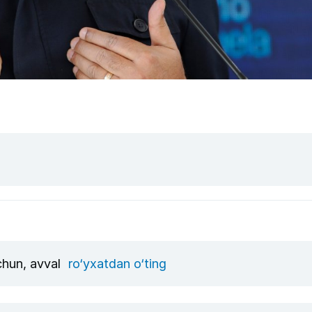
uchun, avval
ro‘yxatdan o‘ting