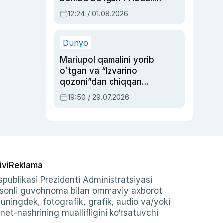
Oripovni siyosiy
12:24 / 01.08.2026
ayblovlardan asrab
qolgan voqea
Dunyo
Mariupol qamalini yorib
oʻtgan va “Izvarino
qozoni”dan chiqqan
qahramon — Ukraina
19:50 / 29.07.2026
armiyasi bosh
qoʻmondoni Drapatiy
haqida
ivi
Reklama
publikasi Prezidenti Administratsiyasi
-sonli guvohnoma bilan ommaviy axborot
shuningdek, fotografik, grafik, audio va/yoki
et-nashrining muallifligini ko‘rsatuvchi