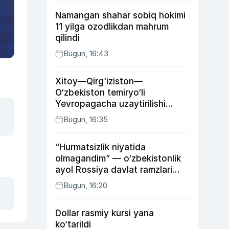
Namangan shahar sobiq hokimi
11 yilga ozodlikdan mahrum
qilindi
Bugun, 16:43
Xitoy—Qirg‘iziston—
O‘zbekiston temiryo‘li
Yevropagacha uzaytirilishi
mumkin
Bugun, 16:35
“Hurmatsizlik niyatida
olmagandim” — o‘zbekistonlik
ayol Rossiya davlat ramzlari
tushirilgan poyandoz haqida
Bugun, 16:20
Dollar rasmiy kursi yana
ko‘tarildi