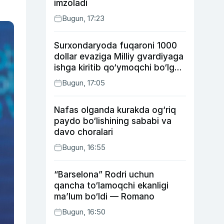
imzoladi
Bugun, 17:23
Surxondaryoda fuqaroni 1000
dollar evaziga Milliy gvardiyaga
ishga kiritib qo‘ymoqchi bo‘lgan
shaxs ushlandi
Bugun, 17:05
Nafas olganda kurakda og‘riq
paydo bo‘lishining sababi va
davo choralari
Bugun, 16:55
“Barselona” Rodri uchun
qancha to‘lamoqchi ekanligi
ma’lum bo‘ldi — Romano
Bugun, 16:50