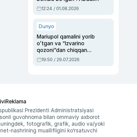
Oripovni siyosiy
12:24 / 01.08.2026
ayblovlardan asrab
qolgan voqea
Dunyo
Mariupol qamalini yorib
oʻtgan va “Izvarino
qozoni”dan chiqqan
qahramon — Ukraina
19:50 / 29.07.2026
armiyasi bosh
qoʻmondoni Drapatiy
haqida
ivi
Reklama
publikasi Prezidenti Administratsiyasi
-sonli guvohnoma bilan ommaviy axborot
shuningdek, fotografik, grafik, audio va/yoki
et-nashrining muallifligini ko‘rsatuvchi