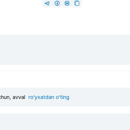
uchun, avval
ro‘yxatdan o‘ting