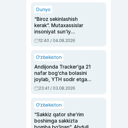
sinovlarga to‘la hayoti
Dunyo
“Biroz sekinlashish
kerak”. Mutaxassislar
insoniyat sun’iy
intellektni boshqara
12:40 / 04.08.2026
olmay qolishidan xavotir
bildirdi
O‘zbekiston
Andijonda Tracker’ga 21
nafar bog‘cha bolasini
joylab, YTH sodir etgan
ayolga sud hukmi o‘qildi
23:41 / 03.08.2026
O‘zbekiston
“Sakkiz qator she’rim
boshimga sakkizta
bomba bo‘lgan”. Abdulla