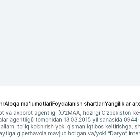
hr
Aloqa ma'lumotlari
Foydalanish shartlari
Yangiliklar arx
t va axborot agentligi (O‘zMAA, hozirgi O‘zbekiston Res
ar agentligi) tomonidan 13.03.2015 yil sanasida 0944
allarni to‘liq ko‘chirish yoki qisman iqtibos keltirishga, 
ytiga giperhavola mavjud bo‘lgan va/yoki “Daryo” intern