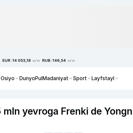
EUR :
RUB :
14 053,18
146,54
so'm
so'm
 Osiyo
Dunyo
Pul
Madaniyat
Sport
Layfstayl
 mln yevroga Frenki de Yongn