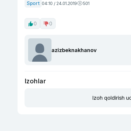
Sport
04:10 / 24.01.2019
501
0
0
azizbeknakhanov
Izohlar
Izoh qoldirish 