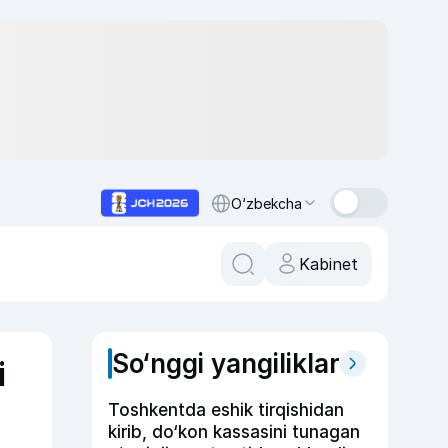
O‘zbekcha
Kabinet
So‘nggi yangiliklar
i
Toshkentda eshik tirqishidan
kirib, do‘kon kassasini tunagan