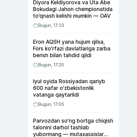
Diyora Keldiyorova va Uta Abe
Bokudagi Jahon chempionatida
to‘qnash kelishi mumkin — OAV
Bugun, 17:33
Eron AQSH yana hujum qilsa,
Fors ko‘rfazi davlatlariga zarba
berish bilan tahdid qildi
Bugun, 17:20
Iyul oyida Rossiyadan qariyb
600 nafar o‘zbekistonlik
vatanga qaytarildi
Bugun, 17:05
Parvozdan so‘ng bortga chiqish
talonini darhol tashlab
yubormang — mutaxassislar