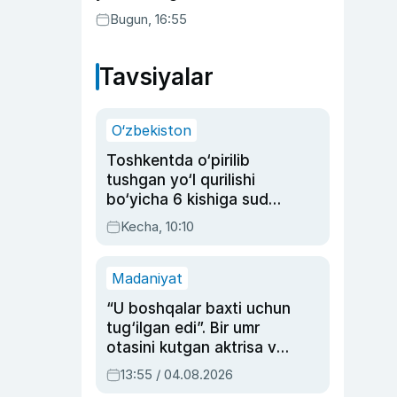
buning sababini tushuntirdi
Bugun, 16:55
Tavsiyalar
O‘zbekiston
Toshkentda o‘pirilib
tushgan yo‘l qurilishi
bo‘yicha 6 kishiga sud
hukmi o‘qildi
Kecha, 10:10
Madaniyat
“U boshqalar baxti uchun
tug‘ilgan edi”. Bir umr
otasini kutgan aktrisa va
dublyaj ustasi Rimma
13:55 / 04.08.2026
Ahmedovaning