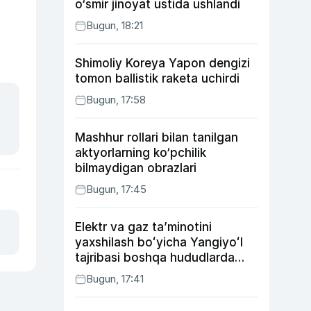
o‘smir jinoyat ustida ushlandi
Bugun, 18:21
Shimoliy Koreya Yapon dengizi
tomon ballistik raketa uchirdi
Bugun, 17:58
Mashhur rollari bilan tanilgan
aktyorlarning ko‘pchilik
bilmaydigan obrazlari
Bugun, 17:45
Elektr va gaz taʼminotini
yaxshilash boʻyicha Yangiyoʻl
tajribasi boshqa hududlarda
ham joriy etiladi
Bugun, 17:41