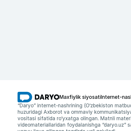
Maxfiylik siyosati
Internet-nas
“Daryo” internet-nashrining (O‘zbekiston matbuo
huzuridagi Axborot va ommaviy kommunikatsiyal
vositasi sifatida ro‘yxatga olingan. Matnli materi
videomateriallaridan foydalanishga “daryo.uz” sa