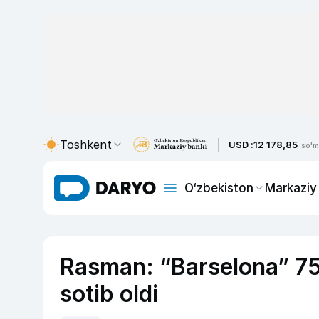
Toshkent
USD :
12 178,85
so'm
O‘zbekiston
Markaziy
Rasman: “Barselona” 75
sotib oldi