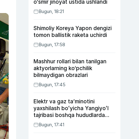
o‘smir jinoyat ustida ushlandi
Bugun, 18:21
Shimoliy Koreya Yapon dengizi
tomon ballistik raketa uchirdi
Bugun, 17:58
Mashhur rollari bilan tanilgan
aktyorlarning ko‘pchilik
bilmaydigan obrazlari
Bugun, 17:45
Elektr va gaz taʼminotini
yaxshilash boʻyicha Yangiyoʻl
tajribasi boshqa hududlarda
ham joriy etiladi
Bugun, 17:41