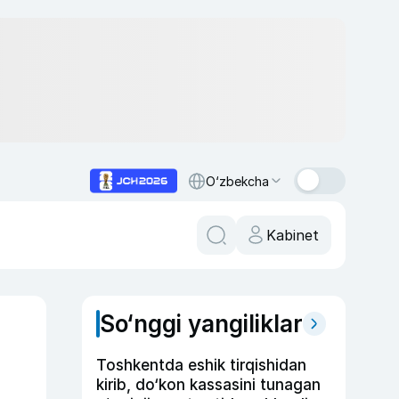
O‘zbekcha
Kabinet
So‘nggi yangiliklar
Toshkentda eshik tirqishidan
kirib, do‘kon kassasini tunagan