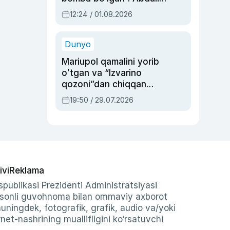
Oripovni siyosiy
12:24 / 01.08.2026
ayblovlardan asrab
qolgan voqea
Dunyo
Mariupol qamalini yorib
oʻtgan va “Izvarino
qozoni”dan chiqqan
qahramon — Ukraina
19:50 / 29.07.2026
armiyasi bosh
qoʻmondoni Drapatiy
haqida
ivi
Reklama
publikasi Prezidenti Administratsiyasi
-sonli guvohnoma bilan ommaviy axborot
shuningdek, fotografik, grafik, audio va/yoki
et-nashrining muallifligini ko‘rsatuvchi