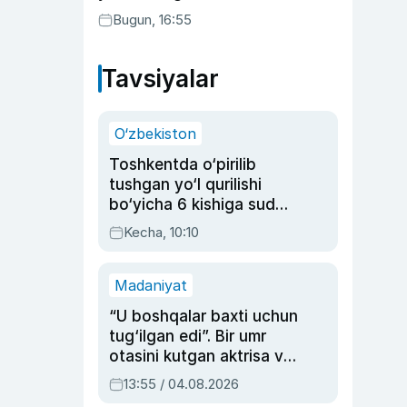
buning sababini tushuntirdi
Bugun, 16:55
Tavsiyalar
O‘zbekiston
Toshkentda o‘pirilib
tushgan yo‘l qurilishi
bo‘yicha 6 kishiga sud
hukmi o‘qildi
Kecha, 10:10
Madaniyat
“U boshqalar baxti uchun
tug‘ilgan edi”. Bir umr
otasini kutgan aktrisa va
dublyaj ustasi Rimma
13:55 / 04.08.2026
Ahmedovaning