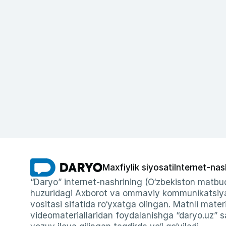
Maxfiylik siyosati
Internet-nas
“Daryo” internet-nashrining (O‘zbekiston matbuo
huzuridagi Axborot va ommaviy kommunikatsiyal
vositasi sifatida ro‘yxatga olingan. Matnli materi
videomateriallaridan foydalanishga “daryo.uz” sa