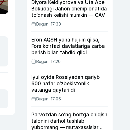
Diyora Keldiyorova va Uta Abe
Bokudagi Jahon chempionatida
to‘qnash kelishi mumkin — OAV
Bugun, 17:33
Eron AQSH yana hujum qilsa,
Fors ko‘rfazi davlatlariga zarba
berish bilan tahdid qildi
Bugun, 17:20
Iyul oyida Rossiyadan qariyb
600 nafar o‘zbekistonlik
vatanga qaytarildi
Bugun, 17:05
Parvozdan so‘ng bortga chiqish
talonini darhol tashlab
yubormang — mutaxassislar