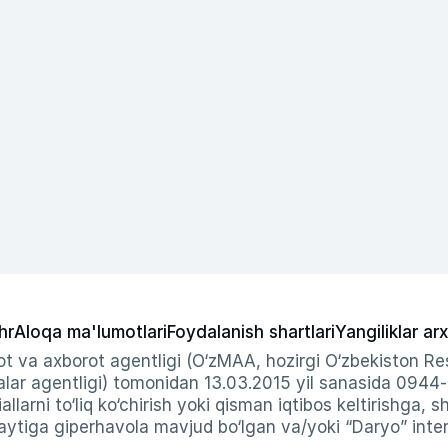
hr
Aloqa ma'lumotlari
Foydalanish shartlari
Yangiliklar arx
t va axborot agentligi (O‘zMAA, hozirgi O‘zbekiston Res
ar agentligi) tomonidan 13.03.2015 yil sanasida 0944
allarni to‘liq ko‘chirish yoki qisman iqtibos keltirishga, 
ytiga giperhavola mavjud bo‘lgan va/yoki “Daryo” intern