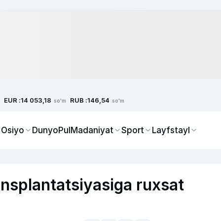
EUR :
RUB :
14 053,18
146,54
so'm
so'm
 Osiyo
Dunyo
Pul
Madaniyat
Sport
Layfstayl
nsplantatsiyasiga ruxsat