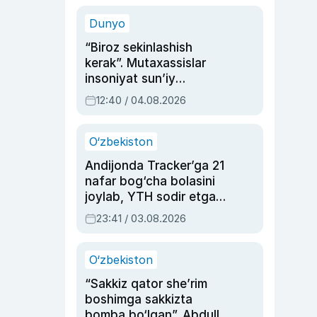
sinovlarga to‘la hayoti
Dunyo
“Biroz sekinlashish
kerak”. Mutaxassislar
insoniyat sun’iy
intellektni boshqara
12:40 / 04.08.2026
olmay qolishidan xavotir
bildirdi
O‘zbekiston
Andijonda Tracker’ga 21
nafar bog‘cha bolasini
joylab, YTH sodir etgan
ayolga sud hukmi o‘qildi
23:41 / 03.08.2026
O‘zbekiston
“Sakkiz qator she’rim
boshimga sakkizta
bomba bo‘lgan”. Abdulla