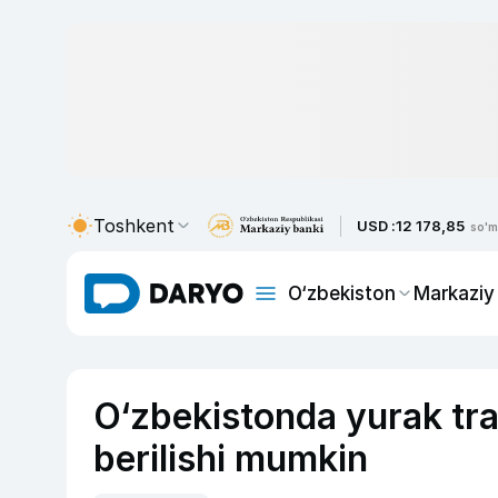
Toshkent
USD :
12 178,85
so'm
O‘zbekiston
Markaziy
O‘zbekistonda yurak tra
berilishi mumkin