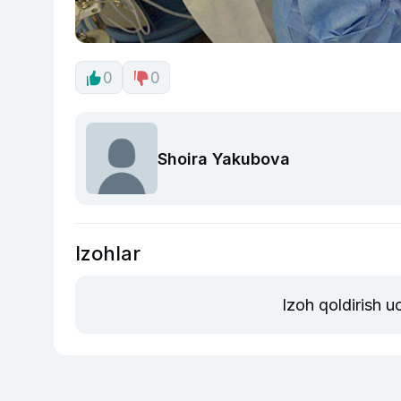
0
0
Shoira Yakubova
Izohlar
Izoh qoldirish 