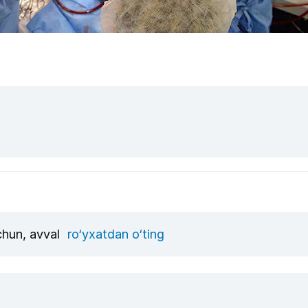
uchun, avval
ro‘yxatdan o‘ting