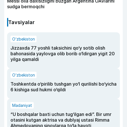
Messi oila daxlsizligini buzgan Argentina OAVlarini
sudga bermoqchi
Tavsiyalar
O‘zbekiston
Jizzaxda 77 yoshli taksichini qo‘y sotib olish
bahonasida yaylovga olib borib o‘ldirgan yigit 20
yilga qamaldi
O‘zbekiston
Toshkentda o‘pirilib tushgan yo‘l qurilishi bo‘yicha
6 kishiga sud hukmi o‘qildi
Madaniyat
“U boshqalar baxti uchun tug‘ilgan edi”. Bir umr
otasini kutgan aktrisa va dublyaj ustasi Rimma
Ahmedovaning sinovlarga to‘la hayoti