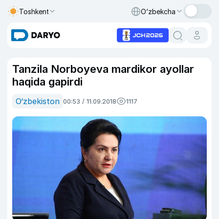
Toshkent
O‘zbekcha
Tanzila Norboyeva mardikor ayollar
haqida gapirdi
O‘zbekiston
00:53 / 11.09.2018
1117