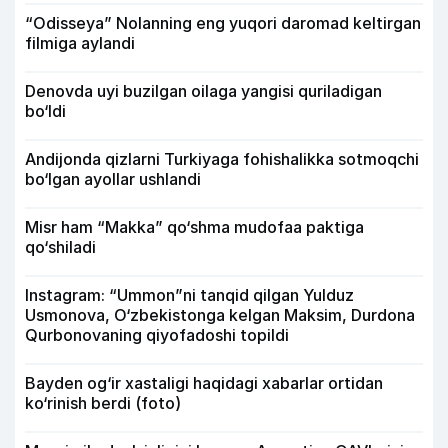
“Odisseya” Nolanning eng yuqori daromad keltirgan
filmiga aylandi
Denovda uyi buzilgan oilaga yangisi quriladigan
bo‘ldi
Andijonda qizlarni Turkiyaga fohishalikka sotmoqchi
bo‘lgan ayollar ushlandi
Misr ham “Makka” qo‘shma mudofaa paktiga
qo‘shiladi
Instagram: “Ummon”ni tanqid qilgan Yulduz
Usmonova, O‘zbekistonga kelgan Maksim, Durdona
Qurbonovaning qiyofadoshi topildi
Bayden og‘ir xastaligi haqidagi xabarlar ortidan
ko‘rinish berdi (foto)