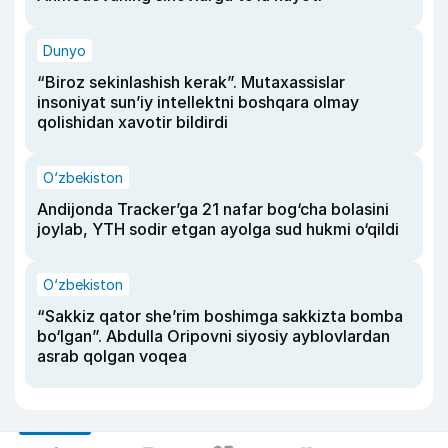
Dunyo
“Biroz sekinlashish kerak”. Mutaxassislar
insoniyat sun’iy intellektni boshqara olmay
qolishidan xavotir bildirdi
O‘zbekiston
Andijonda Tracker’ga 21 nafar bog‘cha bolasini
joylab, YTH sodir etgan ayolga sud hukmi o‘qildi
O‘zbekiston
“Sakkiz qator she’rim boshimga sakkizta bomba
bo‘lgan”. Abdulla Oripovni siyosiy ayblovlardan
asrab qolgan voqea