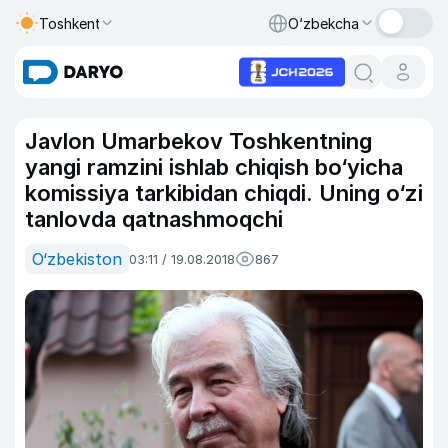
Toshkent
O‘zbekcha
Javlon Umarbekov Toshkentning
yangi ramzini ishlab chiqish bo‘yicha
komissiya tarkibidan chiqdi. Uning o‘zi
tanlovda qatnashmoqchi
O‘zbekiston
03:11 / 19.08.2018
867