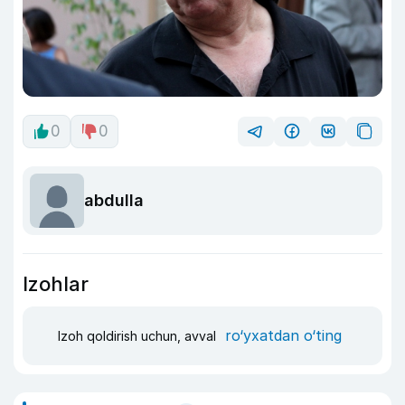
0
0
abdulla
Izohlar
ro‘yxatdan o‘ting
Izoh qoldirish uchun, avval