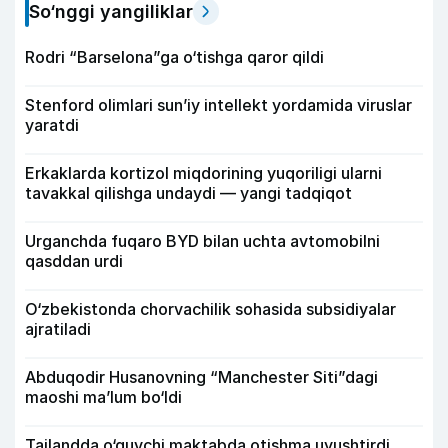
So‘nggi yangiliklar
Rodri “Barselona”ga o‘tishga qaror qildi
Stenford olimlari sun’iy intellekt yordamida viruslar
yaratdi
Erkaklarda kortizol miqdorining yuqoriligi ularni
tavakkal qilishga undaydi — yangi tadqiqot
Urganchda fuqaro BYD bilan uchta avtomobilni
qasddan urdi
O‘zbekistonda chorvachilik sohasida subsidiyalar
ajratiladi
Abduqodir Husanovning “Manchester Siti”dagi
maoshi ma’lum bo‘ldi
Tailandda o‘quvchi maktabda otishma uyushtirdi,