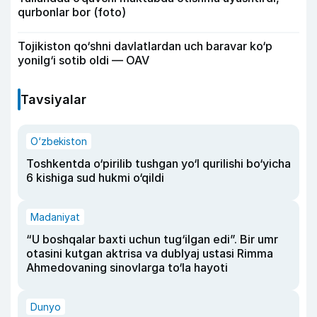
qurbonlar bor (foto)
Tojikiston qo‘shni davlatlardan uch baravar ko‘p
yonilg‘i sotib oldi — OAV
Tavsiyalar
O‘zbekiston
Toshkentda o‘pirilib tushgan yo‘l qurilishi bo‘yicha
6 kishiga sud hukmi o‘qildi
Madaniyat
“U boshqalar baxti uchun tug‘ilgan edi”. Bir umr
otasini kutgan aktrisa va dublyaj ustasi Rimma
Ahmedovaning sinovlarga to‘la hayoti
Dunyo