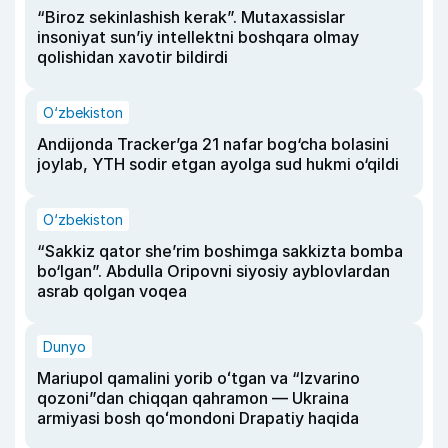
“Biroz sekinlashish kerak”. Mutaxassislar
insoniyat sun’iy intellektni boshqara olmay
qolishidan xavotir bildirdi
O‘zbekiston
Andijonda Tracker’ga 21 nafar bog‘cha bolasini
joylab, YTH sodir etgan ayolga sud hukmi o‘qildi
O‘zbekiston
“Sakkiz qator she’rim boshimga sakkizta bomba
bo‘lgan”. Abdulla Oripovni siyosiy ayblovlardan
asrab qolgan voqea
Dunyo
Mariupol qamalini yorib oʻtgan va “Izvarino
qozoni”dan chiqqan qahramon — Ukraina
armiyasi bosh qoʻmondoni Drapatiy haqida