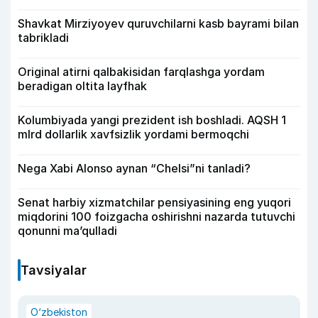
Shavkat Mirziyoyev quruvchilarni kasb bayrami bilan
tabrikladi
Original atirni qalbakisidan farqlashga yordam
beradigan oltita layfhak
Kolumbiyada yangi prezident ish boshladi. AQSH 1
mlrd dollarlik xavfsizlik yordami bermoqchi
Nega Xabi Alonso aynan “Chelsi”ni tanladi?
Senat harbiy xizmatchilar pensiyasining eng yuqori
miqdorini 100 foizgacha oshirishni nazarda tutuvchi
qonunni ma’qulladi
Tavsiyalar
O‘zbekiston