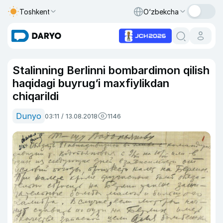
Toshkent
O‘zbekcha
Stalinning Berlinni bombardimon qilish
haqidagi buyrug‘i maxfiylikdan
chiqarildi
Dunyo
03:11 / 13.08.2018
1146