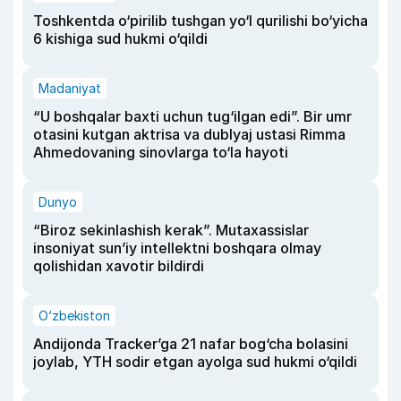
Toshkentda o‘pirilib tushgan yo‘l qurilishi bo‘yicha
6 kishiga sud hukmi o‘qildi
Madaniyat
“U boshqalar baxti uchun tug‘ilgan edi”. Bir umr
otasini kutgan aktrisa va dublyaj ustasi Rimma
Ahmedovaning sinovlarga to‘la hayoti
Dunyo
“Biroz sekinlashish kerak”. Mutaxassislar
insoniyat sun’iy intellektni boshqara olmay
qolishidan xavotir bildirdi
O‘zbekiston
Andijonda Tracker’ga 21 nafar bog‘cha bolasini
joylab, YTH sodir etgan ayolga sud hukmi o‘qildi