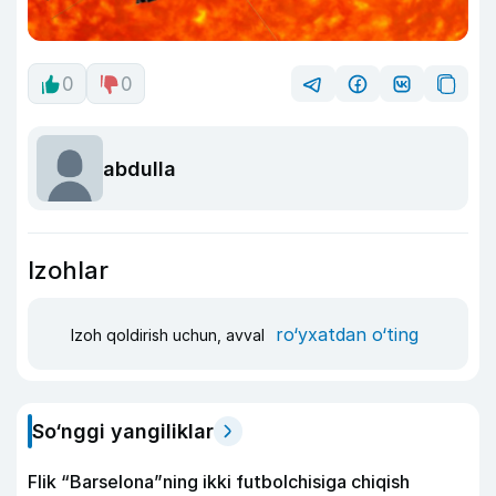
0
0
abdulla
Izohlar
ro‘yxatdan o‘ting
Izoh qoldirish uchun, avval
So‘nggi yangiliklar
Flik “Barselona”ning ikki futbolchisiga chiqish