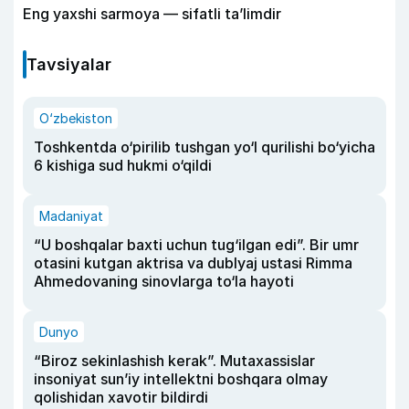
Eng yaxshi sarmoya — sifatli ta’limdir
Tavsiyalar
O‘zbekiston
Toshkentda o‘pirilib tushgan yo‘l qurilishi bo‘yicha
6 kishiga sud hukmi o‘qildi
Madaniyat
“U boshqalar baxti uchun tug‘ilgan edi”. Bir umr
otasini kutgan aktrisa va dublyaj ustasi Rimma
Ahmedovaning sinovlarga to‘la hayoti
Dunyo
“Biroz sekinlashish kerak”. Mutaxassislar
insoniyat sun’iy intellektni boshqara olmay
qolishidan xavotir bildirdi