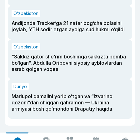
O‘zbekiston
Andijonda Tracker’ga 21 nafar bog‘cha bolasini
joylab, YTH sodir etgan ayolga sud hukmi o‘qildi
O‘zbekiston
“Sakkiz qator she’rim boshimga sakkizta bomba
bo‘lgan”. Abdulla Oripovni siyosiy ayblovlardan
asrab qolgan voqea
Dunyo
Mariupol qamalini yorib oʻtgan va “Izvarino
qozoni”dan chiqqan qahramon — Ukraina
armiyasi bosh qoʻmondoni Drapatiy haqida