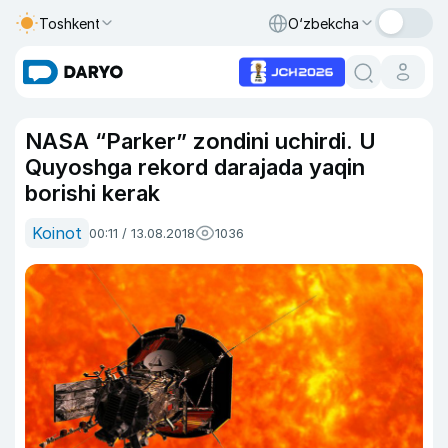
Toshkent
O‘zbekcha
NASA “Parker” zondini uchirdi. U
Quyoshga rekord darajada yaqin
borishi kerak
Koinot
00:11 / 13.08.2018
1036