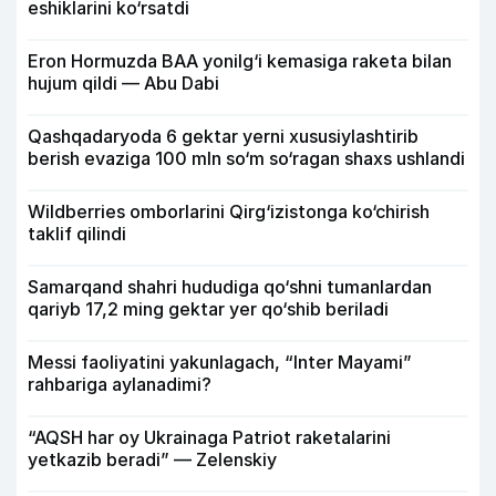
eshiklarini ko‘rsatdi
Eron Hormuzda BAA yonilg‘i kemasiga raketa bilan
hujum qildi — Abu Dabi
Qashqadaryoda 6 gektar yerni xususiylashtirib
berish evaziga 100 mln so‘m so‘ragan shaxs ushlandi
Wildberries omborlarini Qirg‘izistonga ko‘chirish
taklif qilindi
Samarqand shahri hududiga qo‘shni tumanlardan
qariyb 17,2 ming gektar yer qo‘shib beriladi
Messi faoliyatini yakunlagach, “Inter Mayami”
rahbariga aylanadimi?
“AQSH har oy Ukrainaga Patriot raketalarini
yetkazib beradi” — Zelenskiy