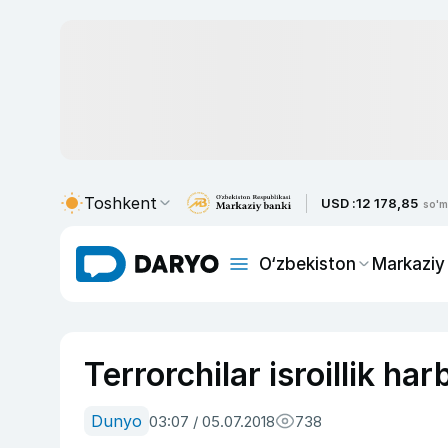
Toshkent
USD :
12 178,85
so'm
O‘zbekiston
Markaziy
Terrorchilar isroillik har
Dunyo
03:07 / 05.07.2018
738