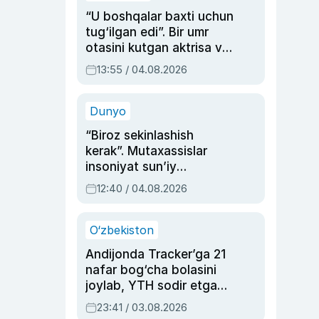
“U boshqalar baxti uchun
tug‘ilgan edi”. Bir umr
otasini kutgan aktrisa va
dublyaj ustasi Rimma
13:55 / 04.08.2026
Ahmedovaning
sinovlarga to‘la hayoti
Dunyo
“Biroz sekinlashish
kerak”. Mutaxassislar
insoniyat sun’iy
intellektni boshqara
12:40 / 04.08.2026
olmay qolishidan xavotir
bildirdi
O‘zbekiston
Andijonda Tracker’ga 21
nafar bog‘cha bolasini
joylab, YTH sodir etgan
ayolga sud hukmi o‘qildi
23:41 / 03.08.2026