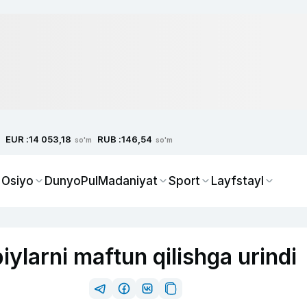
EUR :
RUB :
14 053,18
146,54
so'm
so'm
 Osiyo
Dunyo
Pul
Madaniyat
Sport
Layfstayl
biylarni maftun qilishga urindi