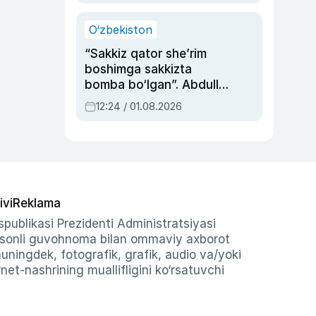
O‘zbekiston
“Sakkiz qator she’rim
boshimga sakkizta
bomba bo‘lgan”. Abdulla
Oripovni siyosiy
12:24 / 01.08.2026
ayblovlardan asrab
qolgan voqea
ivi
Reklama
publikasi Prezidenti Administratsiyasi
-sonli guvohnoma bilan ommaviy axborot
shuningdek, fotografik, grafik, audio va/yoki
et-nashrining muallifligini ko‘rsatuvchi