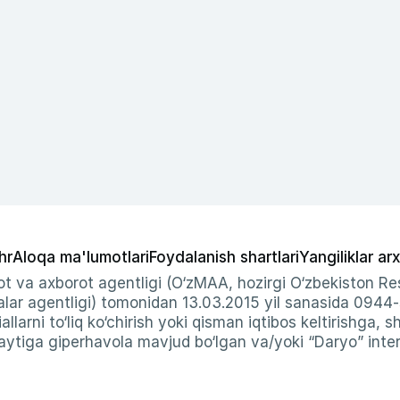
hr
Aloqa ma'lumotlari
Foydalanish shartlari
Yangiliklar arx
t va axborot agentligi (O‘zMAA, hozirgi O‘zbekiston Res
ar agentligi) tomonidan 13.03.2015 yil sanasida 0944
allarni to‘liq ko‘chirish yoki qisman iqtibos keltirishga, 
ytiga giperhavola mavjud bo‘lgan va/yoki “Daryo” intern