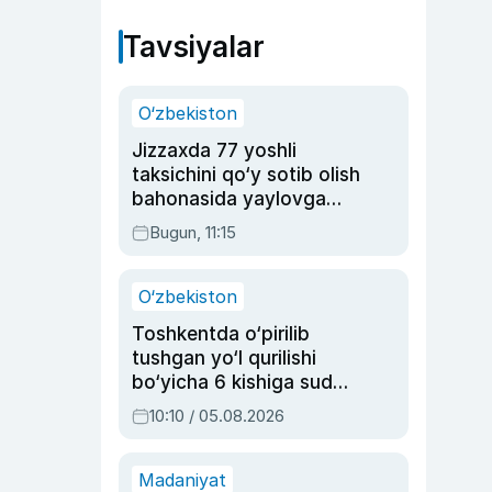
Tavsiyalar
O‘zbekiston
Jizzaxda 77 yoshli
taksichini qo‘y sotib olish
bahonasida yaylovga
olib borib o‘ldirgan yigit
Bugun, 11:15
20 yilga qamaldi
O‘zbekiston
Toshkentda o‘pirilib
tushgan yo‘l qurilishi
bo‘yicha 6 kishiga sud
hukmi o‘qildi
10:10 / 05.08.2026
Madaniyat