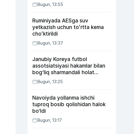
Bugun, 13:55
Ruminiyada AESga suv
yetkazish uchun toʻrtta kema
choʻktirildi
Bugun, 13:37
Janubiy Koreya futbol
assotsiatsiyasi hakamlar bilan
bog‘liq sharmandali holat
bo‘yicha bayonot berdi
Bugun, 13:25
Navoiyda yollanma ishchi
tuproq bosib qolishidan halok
bo‘ldi
Bugun, 13:17