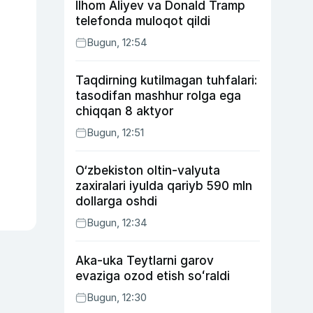
Ilhom Aliyev va Donald Tramp
telefonda muloqot qildi
Bugun, 12:54
Taqdirning kutilmagan tuhfalari:
tasodifan mashhur rolga ega
chiqqan 8 aktyor
Bugun, 12:51
O‘zbekiston oltin-valyuta
zaxiralari iyulda qariyb 590 mln
dollarga oshdi
Bugun, 12:34
Aka-uka Teytlarni garov
evaziga ozod etish soʻraldi
Bugun, 12:30