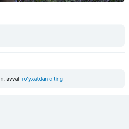
un, avval
ro‘yxatdan o‘ting