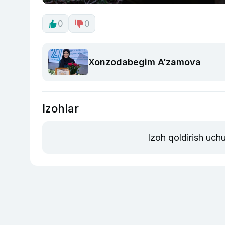
0
0
Xonzodabegim A’zamova
Izohlar
Izoh qoldirish uch