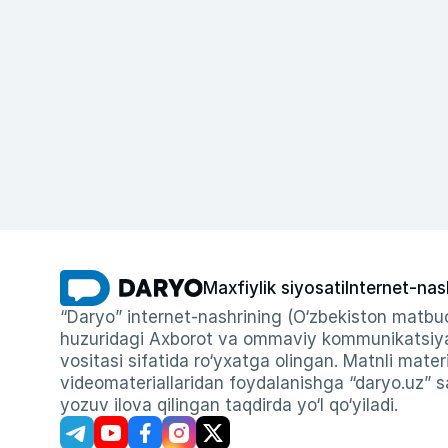
Maxfiylik siyosati
Internet-nas
“Daryo” internet-nashrining (O‘zbekiston matbuo
huzuridagi Axborot va ommaviy kommunikatsiyal
vositasi sifatida ro‘yxatga olingan. Matnli materi
videomateriallaridan foydalanishga “daryo.uz” sa
yozuv ilova qilingan taqdirda yo‘l qo‘yiladi.