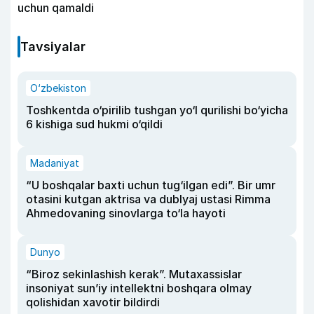
uchun qamaldi
Tavsiyalar
O‘zbekiston
Toshkentda o‘pirilib tushgan yo‘l qurilishi bo‘yicha
6 kishiga sud hukmi o‘qildi
Madaniyat
“U boshqalar baxti uchun tug‘ilgan edi”. Bir umr
otasini kutgan aktrisa va dublyaj ustasi Rimma
Ahmedovaning sinovlarga to‘la hayoti
Dunyo
“Biroz sekinlashish kerak”. Mutaxassislar
insoniyat sun’iy intellektni boshqara olmay
qolishidan xavotir bildirdi