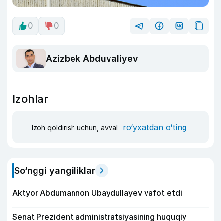
0
0
Azizbek Abduvaliyev
Izohlar
ro‘yxatdan o‘ting
Izoh qoldirish uchun, avval
So‘nggi yangiliklar
Aktyor Abdu­mannon Ubaydullayev vafot etdi
Senat Prezident administratsiyasining huquqiy