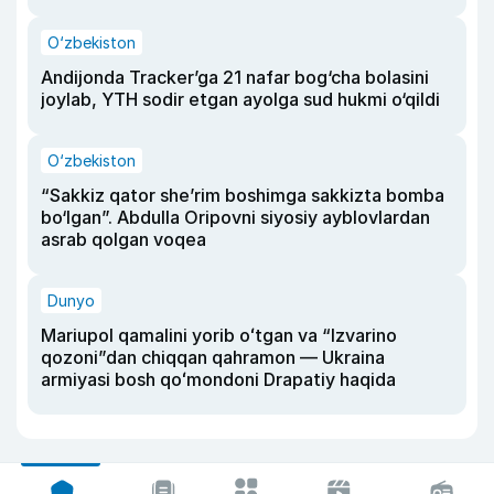
O‘zbekiston
Andijonda Tracker’ga 21 nafar bog‘cha bolasini
joylab, YTH sodir etgan ayolga sud hukmi o‘qildi
O‘zbekiston
“Sakkiz qator she’rim boshimga sakkizta bomba
bo‘lgan”. Abdulla Oripovni siyosiy ayblovlardan
asrab qolgan voqea
Dunyo
Mariupol qamalini yorib oʻtgan va “Izvarino
qozoni”dan chiqqan qahramon — Ukraina
armiyasi bosh qoʻmondoni Drapatiy haqida