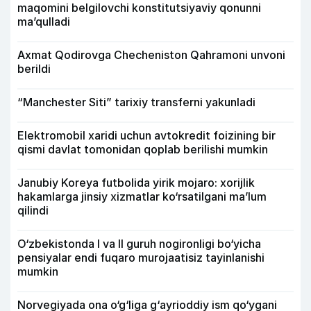
maqomini belgilovchi konstitutsiyaviy qonunni
ma’qulladi
Axmat Qodirovga Checheniston Qahramoni unvoni
berildi
“Manchester Siti” tarixiy transferni yakunladi
Elektromobil xaridi uchun avtokredit foizining bir
qismi davlat tomonidan qoplab berilishi mumkin
Janubiy Koreya futbolida yirik mojaro: xorijlik
hakamlarga jinsiy xizmatlar ko‘rsatilgani ma’lum
qilindi
O‘zbekistonda I va II guruh nogironligi bo‘yicha
pensiyalar endi fuqaro murojaatisiz tayinlanishi
mumkin
Norvegiyada ona o‘g‘liga g‘ayrioddiy ism qo‘ygani