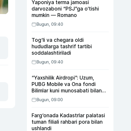
Yaponiya terma jamoasi
darvozaboni “PSJ”ga o‘tishi
mumkin — Romano
Bugun, 09:40
Tog‘li va chegara oldi
hududlarga tashrif tartibi
soddalashtiriladi
Bugun, 09:40
“Yaxshilik Airdropi”: Uzum,
PUBG Mobile va Ona fondi
Bilimlar kuni munosabati bilan
xayriya tadbirini yo‘lga
Bugun, 09:00
qo‘ymoqda
Farg‘onada Kadastrlar palatasi
tuman filiali rahbari pora bilan
ushlandi