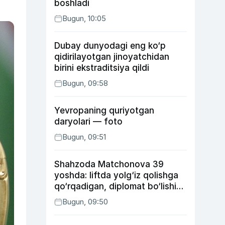
boshladi
Bugun, 10:05
Dubay dunyodagi eng ko‘p
qidirilayotgan jinoyatchidan
birini ekstraditsiya qildi
Bugun, 09:58
Yevropaning quriyotgan
daryolari — foto
Bugun, 09:51
Shahzoda Matchonova 39
yoshda: liftda yolg‘iz qolishga
qo‘rqadigan, diplomat bo‘lishi
kutilgan, ukasidan xafa bo‘lgan
Bugun, 09:50
aktrisa haqida