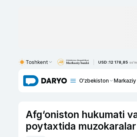
Toshkent
USD :
12 178,85
so'm
O‘zbekiston
Markaziy
Afg‘oniston hukumati va
poytaxtida muzokaralar 