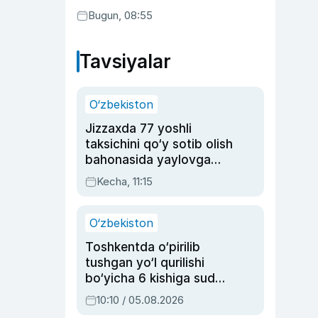
Bugun, 08:55
Tavsiyalar
O‘zbekiston
Jizzaxda 77 yoshli
taksichini qo‘y sotib olish
bahonasida yaylovga
olib borib o‘ldirgan yigit
Kecha, 11:15
20 yilga qamaldi
O‘zbekiston
Toshkentda o‘pirilib
tushgan yo‘l qurilishi
bo‘yicha 6 kishiga sud
hukmi o‘qildi
10:10 / 05.08.2026