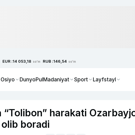
EUR :
RUB :
14 053,18
146,54
so'm
so'm
 Osiyo
Dunyo
Pul
Madaniyat
Sport
Layfstayl
 “Tolibon” harakati Ozarbayj
olib boradi