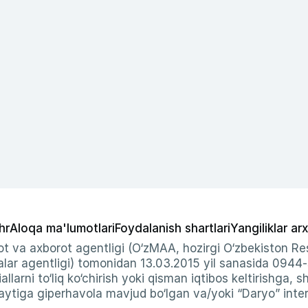
hr
Aloqa ma'lumotlari
Foydalanish shartlari
Yangiliklar arx
t va axborot agentligi (O‘zMAA, hozirgi O‘zbekiston Res
ar agentligi) tomonidan 13.03.2015 yil sanasida 0944
allarni to‘liq ko‘chirish yoki qisman iqtibos keltirishga, 
ytiga giperhavola mavjud bo‘lgan va/yoki “Daryo” intern