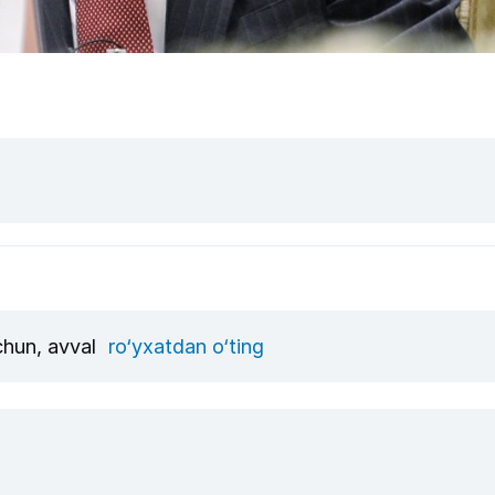
uchun, avval
ro‘yxatdan o‘ting