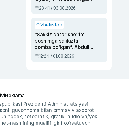
ayolga sud hukmi o‘qildi
23:41 / 03.08.2026
O‘zbekiston
“Sakkiz qator she’rim
boshimga sakkizta
bomba bo‘lgan”. Abdulla
Oripovni siyosiy
12:24 / 01.08.2026
ayblovlardan asrab
qolgan voqea
ivi
Reklama
publikasi Prezidenti Administratsiyasi
-sonli guvohnoma bilan ommaviy axborot
shuningdek, fotografik, grafik, audio va/yoki
et-nashrining muallifligini ko‘rsatuvchi