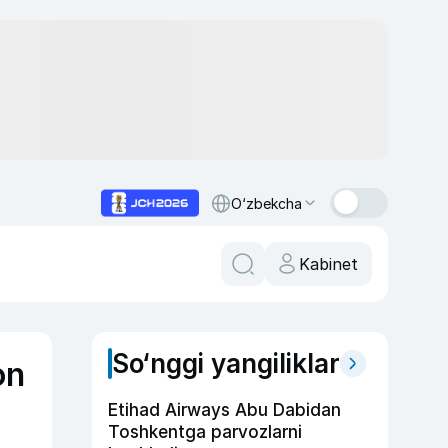
O‘zbekcha
Kabinet
So‘nggi yangiliklar
on
Etihad Airways Abu Dabidan
Toshkentga parvozlarni