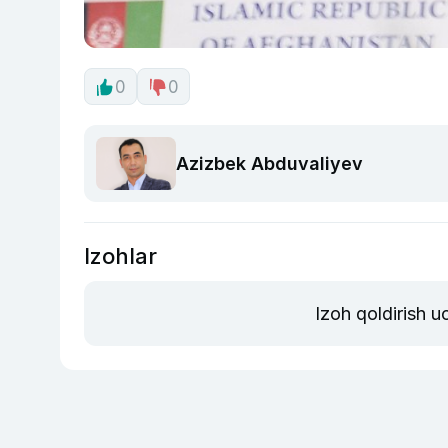
0
0
Azizbek Abduvaliyev
Izohlar
Izoh qoldirish 