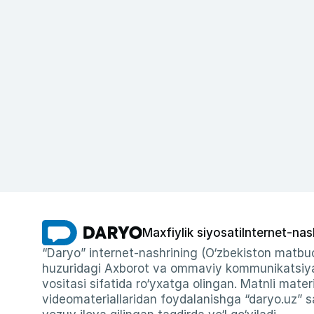
Maxfiylik siyosati
Internet-nas
“Daryo” internet-nashrining (O‘zbekiston matbuo
huzuridagi Axborot va ommaviy kommunikatsiyal
vositasi sifatida ro‘yxatga olingan. Matnli materi
videomateriallaridan foydalanishga “daryo.uz” sa