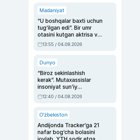
Madaniyat
“U boshqalar baxti uchun
tug‘ilgan edi”. Bir umr
otasini kutgan aktrisa va
dublyaj ustasi Rimma
13:55 / 04.08.2026
Ahmedovaning
sinovlarga to‘la hayoti
Dunyo
“Biroz sekinlashish
kerak”. Mutaxassislar
insoniyat sun’iy
intellektni boshqara
12:40 / 04.08.2026
olmay qolishidan xavotir
bildirdi
O‘zbekiston
Andijonda Tracker’ga 21
nafar bog‘cha bolasini
joylab, YTH sodir etgan