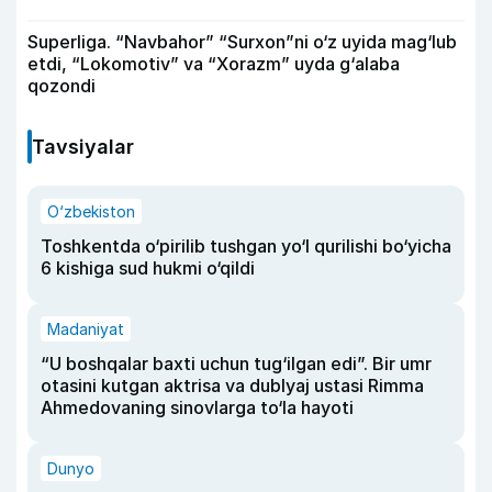
Superliga. “Navbahor” “Surxon”ni o‘z uyida mag‘lub
etdi, “Lokomotiv” va “Xorazm” uyda g‘alaba
qozondi
Tavsiyalar
O‘zbekiston
Toshkentda o‘pirilib tushgan yo‘l qurilishi bo‘yicha
6 kishiga sud hukmi o‘qildi
Madaniyat
“U boshqalar baxti uchun tug‘ilgan edi”. Bir umr
otasini kutgan aktrisa va dublyaj ustasi Rimma
Ahmedovaning sinovlarga to‘la hayoti
Dunyo