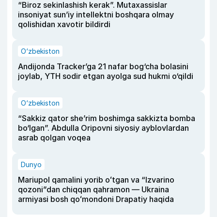
“Biroz sekinlashish kerak”. Mutaxassislar
insoniyat sun’iy intellektni boshqara olmay
qolishidan xavotir bildirdi
O‘zbekiston
Andijonda Tracker’ga 21 nafar bog‘cha bolasini
joylab, YTH sodir etgan ayolga sud hukmi o‘qildi
O‘zbekiston
“Sakkiz qator she’rim boshimga sakkizta bomba
bo‘lgan”. Abdulla Oripovni siyosiy ayblovlardan
asrab qolgan voqea
Dunyo
Mariupol qamalini yorib oʻtgan va “Izvarino
qozoni”dan chiqqan qahramon — Ukraina
armiyasi bosh qoʻmondoni Drapatiy haqida