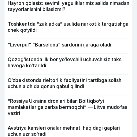
Hayron qolasiz: sevimli yeguliklarimiz aslida nimadan
tayyorlanishini bilasizmi?
Toshkentda “zakladka” usulida narkotik tarqatishga
chek qo‘yildi
“Liverpul” “Barselona” sardorini ijaraga oladi
Qozog‘istonda ilk bor yo‘lovchili uchuvchisiz taksi
havoga ko‘tarildi
O‘zbekistonda rieltorlik faoliyatini tartibga solish
uchun alohida qonun qabul qilindi
“Rossiya Ukraina dronlari bilan Boltiqbo‘yi
mamlakatlariga zarba bermoqchi” — Litva mudofaa
vaziri
Avstriya kansleri onalar mehnati haqidagi gaplari
uchun uzr so‘radi