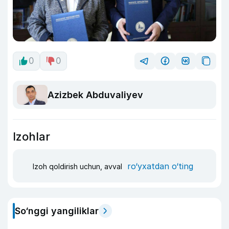
0
0
Azizbek Abduvaliyev
Izohlar
ro‘yxatdan o‘ting
Izoh qoldirish uchun, avval
So‘nggi yangiliklar