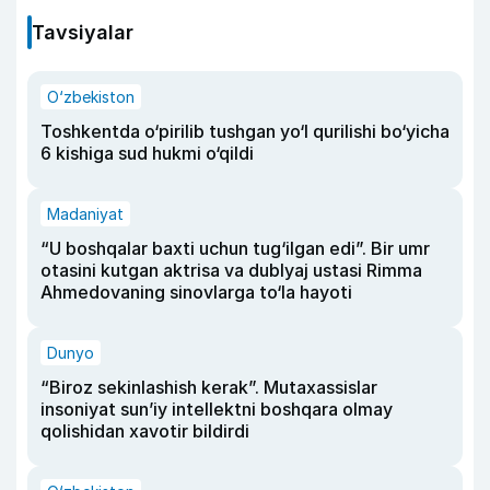
Tavsiyalar
O‘zbekiston
Toshkentda o‘pirilib tushgan yo‘l qurilishi bo‘yicha
6 kishiga sud hukmi o‘qildi
Madaniyat
“U boshqalar baxti uchun tug‘ilgan edi”. Bir umr
otasini kutgan aktrisa va dublyaj ustasi Rimma
Ahmedovaning sinovlarga to‘la hayoti
Dunyo
“Biroz sekinlashish kerak”. Mutaxassislar
insoniyat sun’iy intellektni boshqara olmay
qolishidan xavotir bildirdi