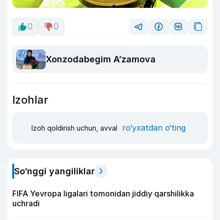
0
0
Xonzodabegim A’zamova
Izohlar
ro‘yxatdan o‘ting
Izoh qoldirish uchun, avval
So‘nggi yangiliklar
FIFA Yevropa ligalari tomonidan jiddiy qarshilikka
uchradi