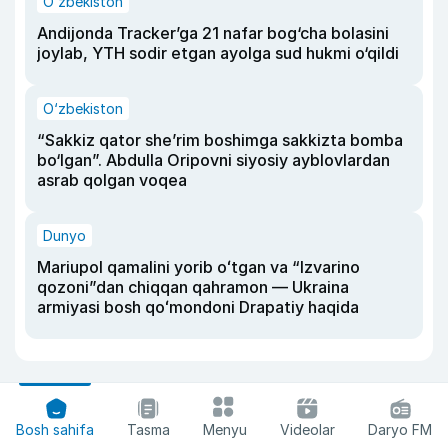
O‘zbekiston
Andijonda Tracker’ga 21 nafar bog‘cha bolasini
joylab, YTH sodir etgan ayolga sud hukmi o‘qildi
O‘zbekiston
“Sakkiz qator she’rim boshimga sakkizta bomba
bo‘lgan”. Abdulla Oripovni siyosiy ayblovlardan
asrab qolgan voqea
Dunyo
Mariupol qamalini yorib oʻtgan va “Izvarino
qozoni”dan chiqqan qahramon — Ukraina
armiyasi bosh qoʻmondoni Drapatiy haqida
Bosh sahifa
Tasma
Menyu
Videolar
Daryo FM