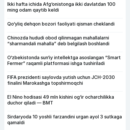
Ikki hafta ichida Afg‘onistonga ikki davlatdan 100
ming odam qaytib keldi
Qo‘yliq dehqon bozori faoliyati qisman cheklandi
Chinozda hududi obod qilinmagan mahallalarni
“sharmandali mahalla” deb belgilash boshlandi
O‘zbekistonda sun‘iy intellektga asoslangan “Smart
Fermer” raqamli platformasi ishga tushiriladi
FIFA prezidenti saylovda yutish uchun JCH-2030
finalini Marokashga topshirmoqchi
El Nino hodisasi 49 mln kishini og‘ir ocharchilikka
duchor qiladi — BMT
Sirdaryoda 10 yoshli farzandini urgan ayol 3 sutkaga
qamaldi