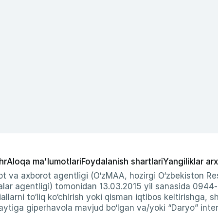
hr
Aloqa ma'lumotlari
Foydalanish shartlari
Yangiliklar arx
t va axborot agentligi (O‘zMAA, hozirgi O‘zbekiston Res
ar agentligi) tomonidan 13.03.2015 yil sanasida 0944
allarni to‘liq ko‘chirish yoki qisman iqtibos keltirishga, 
ytiga giperhavola mavjud bo‘lgan va/yoki “Daryo” intern