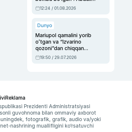
Oripovni siyosiy
12:24 / 01.08.2026
ayblovlardan asrab
qolgan voqea
Dunyo
Mariupol qamalini yorib
oʻtgan va “Izvarino
qozoni”dan chiqqan
qahramon — Ukraina
19:50 / 29.07.2026
armiyasi bosh
qoʻmondoni Drapatiy
haqida
ivi
Reklama
publikasi Prezidenti Administratsiyasi
-sonli guvohnoma bilan ommaviy axborot
shuningdek, fotografik, grafik, audio va/yoki
et-nashrining muallifligini ko‘rsatuvchi