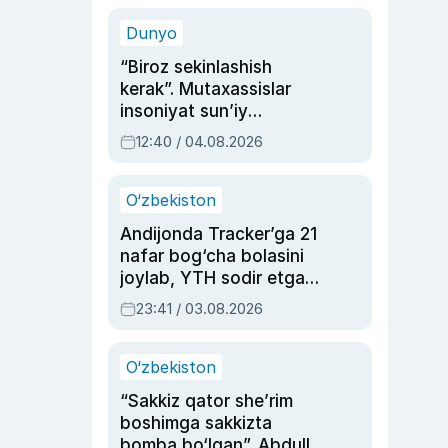
sinovlarga to‘la hayoti
Dunyo
“Biroz sekinlashish
kerak”. Mutaxassislar
insoniyat sun’iy
intellektni boshqara
12:40 / 04.08.2026
olmay qolishidan xavotir
bildirdi
O‘zbekiston
Andijonda Tracker’ga 21
nafar bog‘cha bolasini
joylab, YTH sodir etgan
ayolga sud hukmi o‘qildi
23:41 / 03.08.2026
O‘zbekiston
“Sakkiz qator she’rim
boshimga sakkizta
bomba bo‘lgan”. Abdulla