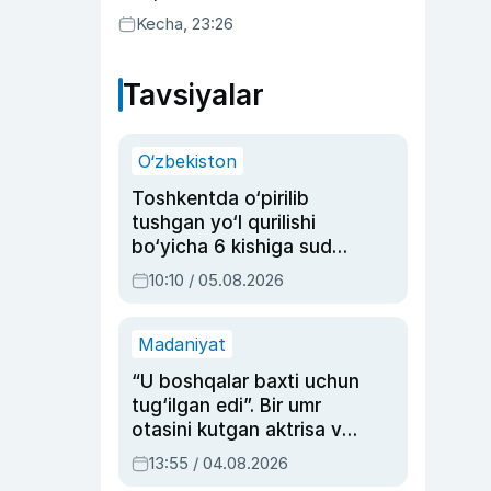
uyda g‘alaba qozondi
Kecha, 23:26
Tavsiyalar
O‘zbekiston
Toshkentda o‘pirilib
tushgan yo‘l qurilishi
bo‘yicha 6 kishiga sud
hukmi o‘qildi
10:10 / 05.08.2026
Madaniyat
“U boshqalar baxti uchun
tug‘ilgan edi”. Bir umr
otasini kutgan aktrisa va
dublyaj ustasi Rimma
13:55 / 04.08.2026
Ahmedovaning