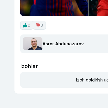
0
0
Asror Abdunazarov
Izohlar
Izoh qoldirish 