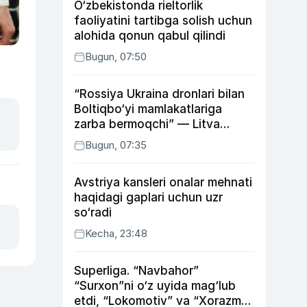
O‘zbekistonda rieltorlik
faoliyatini tartibga solish uchun
alohida qonun qabul qilindi
Bugun, 07:50
“Rossiya Ukraina dronlari bilan
Boltiqbo‘yi mamlakatlariga
zarba bermoqchi” — Litva
mudofaa vaziri
Bugun, 07:35
Avstriya kansleri onalar mehnati
haqidagi gaplari uchun uzr
so‘radi
Kecha, 23:48
Superliga. “Navbahor”
“Surxon”ni o‘z uyida mag‘lub
etdi, “Lokomotiv” va “Xorazm”