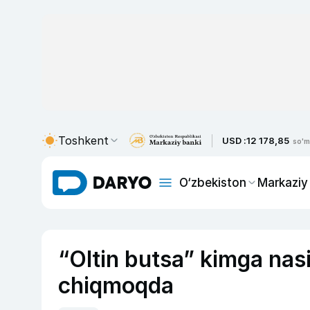
Toshkent
USD :
12 178,85
so'm
O‘zbekiston
Markaziy
“Oltin butsa” kimga nas
chiqmoqda