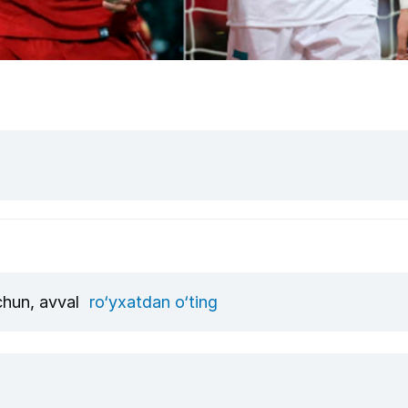
uchun, avval
ro‘yxatdan o‘ting