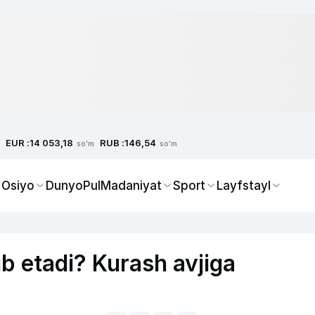
EUR :
RUB :
14 053,18
146,54
so'm
so'm
 Osiyo
Dunyo
Pul
Madaniyat
Sport
Layfstayl
ib etadi? Kurash avjiga