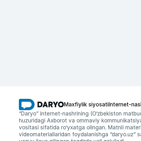
Maxfiylik siyosati
Internet-nas
“Daryo” internet-nashrining (O‘zbekiston matbuo
huzuridagi Axborot va ommaviy kommunikatsiyal
vositasi sifatida ro‘yxatga olingan. Matnli materi
videomateriallaridan foydalanishga “daryo.uz” sa