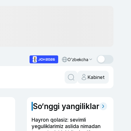
O‘zbekcha
Kabinet
So‘nggi yangiliklar
Hayron qolasiz: sevimli
yeguliklarimiz aslida nimadan