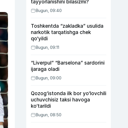
tayyorlanishini bilasizmi?
Bugun, 09:40
Toshkentda “zakladka” usulida
narkotik tarqatishga chek
qo‘yildi
Bugun, 09:11
“Liverpul” “Barselona” sardorini
ijaraga oladi
Bugun, 09:00
Qozog‘istonda ilk bor yo‘lovchili
uchuvchisiz taksi havoga
ko‘tarildi
Bugun, 08:50