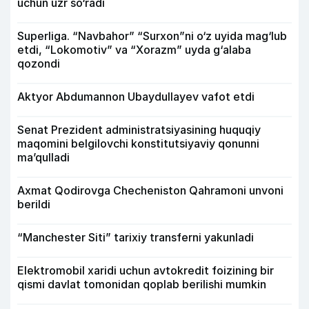
uchun uzr so‘radi
Superliga. “Navbahor” “Surxon”ni o‘z uyida mag‘lub
etdi, “Lokomotiv” va “Xorazm” uyda g‘alaba
qozondi
Aktyor Abdu­mannon Ubaydullayev vafot etdi
Senat Prezident administratsiyasining huquqiy
maqomini belgilovchi konstitutsiyaviy qonunni
ma’qulladi
Axmat Qodirovga Checheniston Qahramoni unvoni
berildi
“Manchester Siti” tarixiy transferni yakunladi
Elektromobil xaridi uchun avtokredit foizining bir
qismi davlat tomonidan qoplab berilishi mumkin