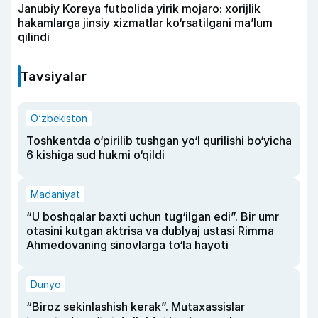
Janubiy Koreya futbolida yirik mojaro: xorijlik
hakamlarga jinsiy xizmatlar ko‘rsatilgani ma’lum
qilindi
Tavsiyalar
O‘zbekiston
Toshkentda o‘pirilib tushgan yo‘l qurilishi bo‘yicha
6 kishiga sud hukmi o‘qildi
Madaniyat
“U boshqalar baxti uchun tug‘ilgan edi”. Bir umr
otasini kutgan aktrisa va dublyaj ustasi Rimma
Ahmedovaning sinovlarga to‘la hayoti
Dunyo
“Biroz sekinlashish kerak”. Mutaxassislar