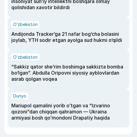
insoniyat sun’iy intellektni boshqara olmay
qolishidan xavotir bildirdi
O‘zbekiston
Andijonda Tracker’ga 21 nafar bog‘cha bolasini
joylab, YTH sodir etgan ayolga sud hukmi o‘qildi
O‘zbekiston
“Sakkiz qator she’rim boshimga sakkizta bomba
bo‘lgan”. Abdulla Oripovni siyosiy ayblovlardan
asrab qolgan voqea
Dunyo
Mariupol qamalini yorib oʻtgan va “Izvarino
qozoni”dan chiqqan qahramon — Ukraina
armiyasi bosh qoʻmondoni Drapatiy haqida