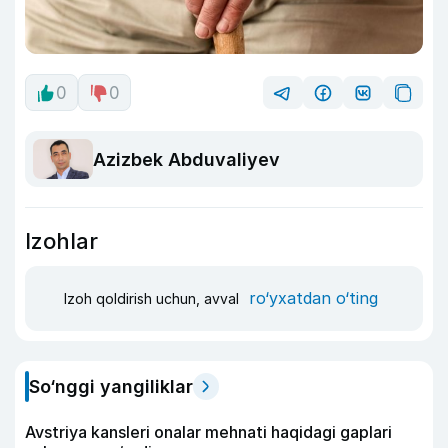
0
0
Azizbek Abduvaliyev
Izohlar
ro‘yxatdan o‘ting
Izoh qoldirish uchun, avval
So‘nggi yangiliklar
Avstriya kansleri onalar mehnati haqidagi gaplari