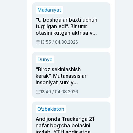
Madaniyat
“U boshqalar baxti uchun
tug‘ilgan edi”. Bir umr
otasini kutgan aktrisa va
dublyaj ustasi Rimma
13:55 / 04.08.2026
Ahmedovaning
sinovlarga to‘la hayoti
Dunyo
“Biroz sekinlashish
kerak”. Mutaxassislar
insoniyat sun’iy
intellektni boshqara
12:40 / 04.08.2026
olmay qolishidan xavotir
bildirdi
O‘zbekiston
Andijonda Tracker’ga 21
nafar bog‘cha bolasini
joylab, YTH sodir etgan