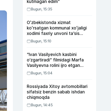
kutmagan edim”
Bugun, 15:35
Oʻzbekistonda xizmat
koʻrsatgan kommunal xoʻjaligi
xodimi faxriy unvoni taʼsis
etilishi mumkin
Bugun, 15:10
“Ivan Vasilyevich kasbini
o‘zgartiradi” filmidagi Marfa
Vasilyevna rolini ijro etgan
aktrisaning taqdiri qanday
Bugun, 15:04
kechdi?
Rossiyada Xitoy avtomobillari
sifatsiz benzin sabab ishdan
chiqmoqda
Bugun, 14:45