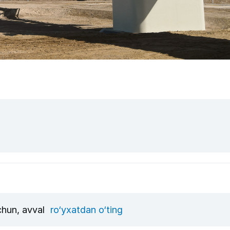
uchun, avval
ro‘yxatdan o‘ting