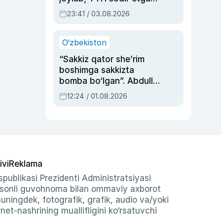
ayolga sud hukmi o‘qildi
23:41 / 03.08.2026
O‘zbekiston
“Sakkiz qator she’rim
boshimga sakkizta
bomba bo‘lgan”. Abdulla
Oripovni siyosiy
12:24 / 01.08.2026
ayblovlardan asrab
qolgan voqea
ivi
Reklama
publikasi Prezidenti Administratsiyasi
-sonli guvohnoma bilan ommaviy axborot
shuningdek, fotografik, grafik, audio va/yoki
et-nashrining muallifligini ko‘rsatuvchi