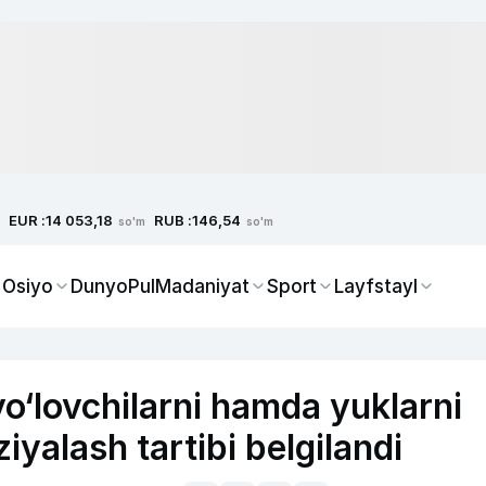
EUR :
RUB :
14 053,18
146,54
so'm
so'm
 Osiyo
Dunyo
Pul
Madaniyat
Sport
Layfstayl
yo‘lovchilarni hamda yuklarni
ziyalash tartibi belgilandi