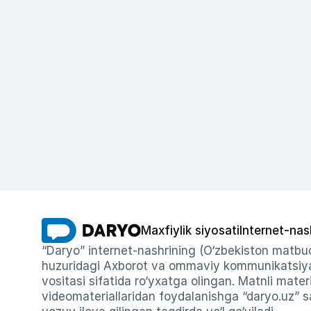
Maxfiylik siyosati
Internet-nas
“Daryo” internet-nashrining (O‘zbekiston matbuo
huzuridagi Axborot va ommaviy kommunikatsiyal
vositasi sifatida ro‘yxatga olingan. Matnli materi
videomateriallaridan foydalanishga “daryo.uz” sa