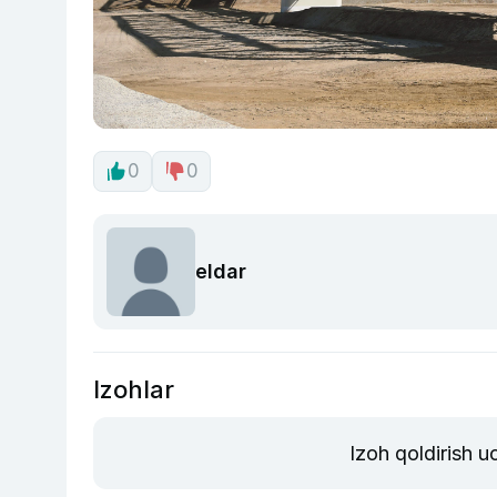
0
0
eldar
Izohlar
Izoh qoldirish 