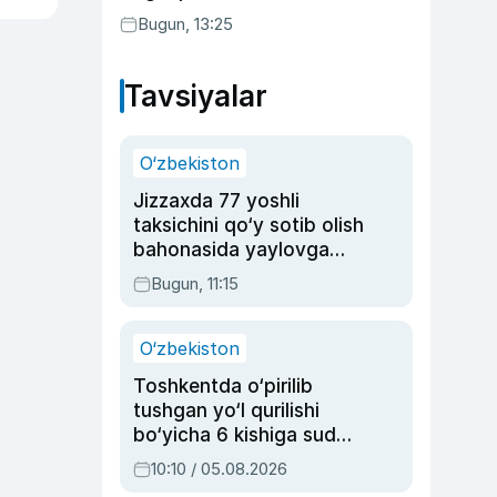
bo‘yicha bayonot berdi
Bugun, 13:25
Tavsiyalar
O‘zbekiston
Jizzaxda 77 yoshli
taksichini qo‘y sotib olish
bahonasida yaylovga
olib borib o‘ldirgan yigit
Bugun, 11:15
20 yilga qamaldi
O‘zbekiston
Toshkentda o‘pirilib
tushgan yo‘l qurilishi
bo‘yicha 6 kishiga sud
hukmi o‘qildi
10:10 / 05.08.2026