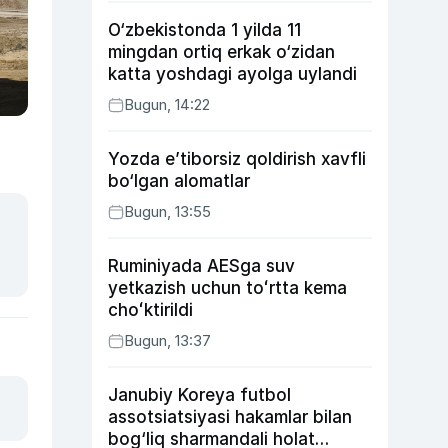
O‘zbekistonda 1 yilda 11
mingdan ortiq erkak o‘zidan
katta yoshdagi ayolga uylandi
Bugun, 14:22
Yozda e’tiborsiz qoldirish xavfli
bo‘lgan alomatlar
Bugun, 13:55
Ruminiyada AESga suv
yetkazish uchun toʻrtta kema
choʻktirildi
Bugun, 13:37
Janubiy Koreya futbol
assotsiatsiyasi hakamlar bilan
bog‘liq sharmandali holat