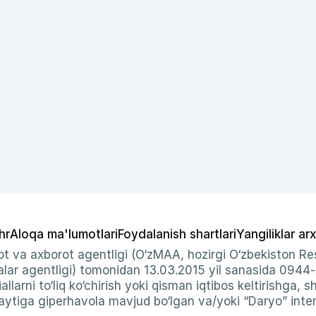
hr
Aloqa ma'lumotlari
Foydalanish shartlari
Yangiliklar arx
t va axborot agentligi (O‘zMAA, hozirgi O‘zbekiston Res
ar agentligi) tomonidan 13.03.2015 yil sanasida 0944
allarni to‘liq ko‘chirish yoki qisman iqtibos keltirishga, 
ytiga giperhavola mavjud bo‘lgan va/yoki “Daryo” intern