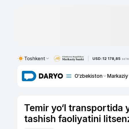
Toshkent
USD :
12 178,85
so'm
O‘zbekiston
Markaziy
Temir yo‘l transportida 
tashish faoliyatini litsen