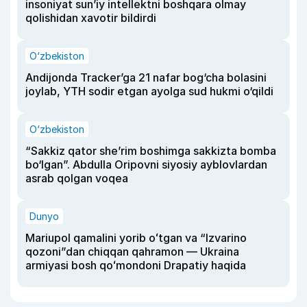
insoniyat sun’iy intellektni boshqara olmay
qolishidan xavotir bildirdi
O‘zbekiston
Andijonda Tracker’ga 21 nafar bog‘cha bolasini
joylab, YTH sodir etgan ayolga sud hukmi o‘qildi
O‘zbekiston
“Sakkiz qator she’rim boshimga sakkizta bomba
bo‘lgan”. Abdulla Oripovni siyosiy ayblovlardan
asrab qolgan voqea
Dunyo
Mariupol qamalini yorib oʻtgan va “Izvarino
qozoni”dan chiqqan qahramon — Ukraina
armiyasi bosh qoʻmondoni Drapatiy haqida