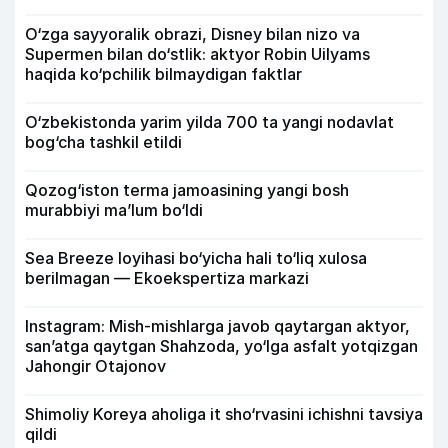
O‘zga sayyoralik obrazi, Disney bilan nizo va
Supermen bilan do‘stlik: aktyor Robin Uilyams
haqida ko‘pchilik bilmaydigan faktlar
O‘zbekistonda yarim yilda 700 ta yangi nodavlat
bog‘cha tashkil etildi
Qozog‘iston terma jamoasining yangi bosh
murabbiyi ma’lum bo‘ldi
Sea Breeze loyihasi bo‘yicha hali to‘liq xulosa
berilmagan — Ekoekspertiza markazi
Instagram: Mish-mishlarga javob qaytargan aktyor,
san’atga qaytgan Shahzoda, yo‘lga asfalt yotqizgan
Jahongir Otajonov
Shimoliy Koreya aholiga it sho‘rvasini ichishni tavsiya
qildi