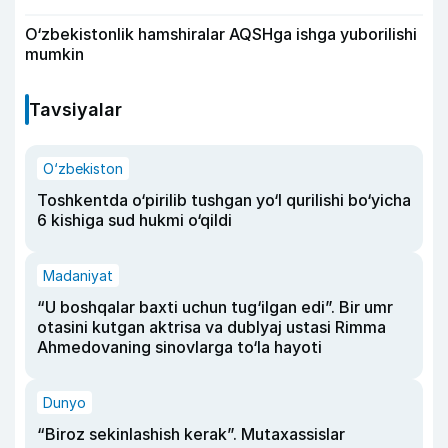
O‘zbekistonlik hamshiralar AQSHga ishga yuborilishi
mumkin
Tavsiyalar
O‘zbekiston
Toshkentda o‘pirilib tushgan yo‘l qurilishi bo‘yicha
6 kishiga sud hukmi o‘qildi
Madaniyat
“U boshqalar baxti uchun tug‘ilgan edi”. Bir umr
otasini kutgan aktrisa va dublyaj ustasi Rimma
Ahmedovaning sinovlarga to‘la hayoti
Dunyo
“Biroz sekinlashish kerak”. Mutaxassislar