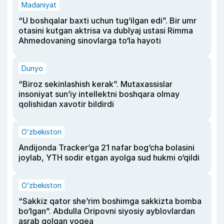
Madaniyat
“U boshqalar baxti uchun tug‘ilgan edi”. Bir umr
otasini kutgan aktrisa va dublyaj ustasi Rimma
Ahmedovaning sinovlarga to‘la hayoti
Dunyo
“Biroz sekinlashish kerak”. Mutaxassislar
insoniyat sun’iy intellektni boshqara olmay
qolishidan xavotir bildirdi
O‘zbekiston
Andijonda Tracker’ga 21 nafar bog‘cha bolasini
joylab, YTH sodir etgan ayolga sud hukmi o‘qildi
O‘zbekiston
“Sakkiz qator she’rim boshimga sakkizta bomba
bo‘lgan”. Abdulla Oripovni siyosiy ayblovlardan
asrab qolgan voqea