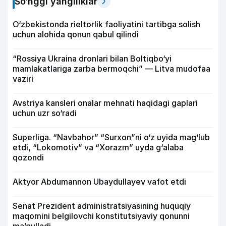
So‘nggi yangiliklar
O‘zbekistonda rieltorlik faoliyatini tartibga solish
uchun alohida qonun qabul qilindi
“Rossiya Ukraina dronlari bilan Boltiqbo‘yi
mamlakatlariga zarba bermoqchi” — Litva mudofaa
vaziri
Avstriya kansleri onalar mehnati haqidagi gaplari
uchun uzr so‘radi
Superliga. “Navbahor” “Surxon”ni o‘z uyida mag‘lub
etdi, “Lokomotiv” va “Xorazm” uyda g‘alaba
qozondi
Aktyor Abdu­mannon Ubaydullayev vafot etdi
Senat Prezident administratsiyasining huquqiy
maqomini belgilovchi konstitutsiyaviy qonunni
ma’qulladi