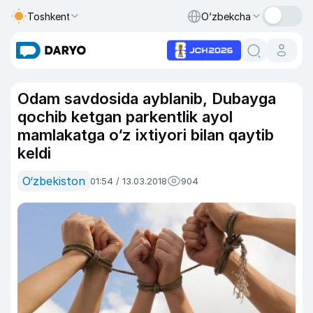
Toshkent
O‘zbekcha
Odam savdosida ayblanib, Dubayga
qochib ketgan parkentlik ayol
mamlakatga o‘z ixtiyori bilan qaytib
keldi
O‘zbekiston
01:54 / 13.03.2018
904