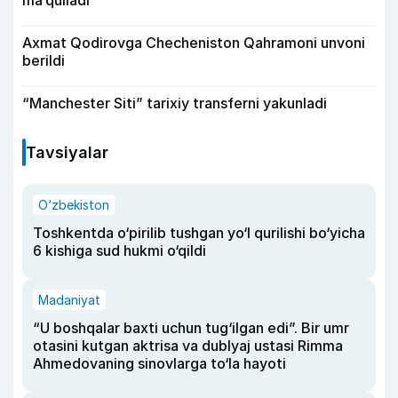
Axmat Qodirovga Checheniston Qahramoni unvoni
berildi
“Manchester Siti” tarixiy transferni yakunladi
Tavsiyalar
O‘zbekiston
Toshkentda o‘pirilib tushgan yo‘l qurilishi bo‘yicha
6 kishiga sud hukmi o‘qildi
Madaniyat
“U boshqalar baxti uchun tug‘ilgan edi”. Bir umr
otasini kutgan aktrisa va dublyaj ustasi Rimma
Ahmedovaning sinovlarga to‘la hayoti