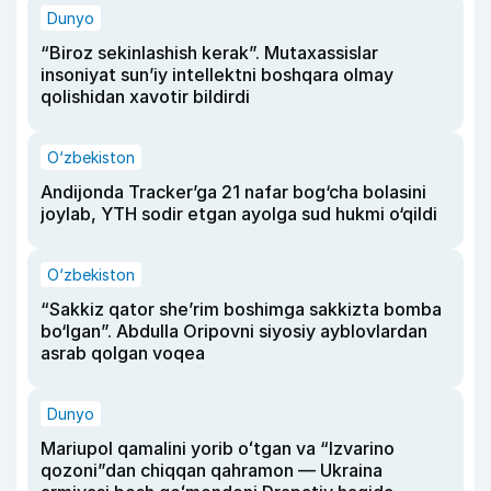
Dunyo
“Biroz sekinlashish kerak”. Mutaxassislar
insoniyat sun’iy intellektni boshqara olmay
qolishidan xavotir bildirdi
O‘zbekiston
Andijonda Tracker’ga 21 nafar bog‘cha bolasini
joylab, YTH sodir etgan ayolga sud hukmi o‘qildi
O‘zbekiston
“Sakkiz qator she’rim boshimga sakkizta bomba
bo‘lgan”. Abdulla Oripovni siyosiy ayblovlardan
asrab qolgan voqea
Dunyo
Mariupol qamalini yorib oʻtgan va “Izvarino
qozoni”dan chiqqan qahramon — Ukraina