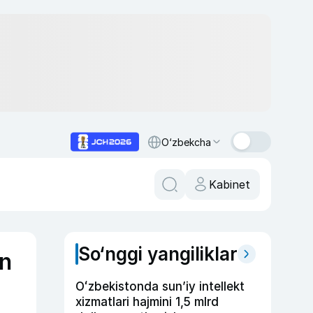
O‘zbekcha
Kabinet
So‘nggi yangiliklar
on
Oʻzbekistonda sunʼiy intellekt
xizmatlari hajmini 1,5 mlrd