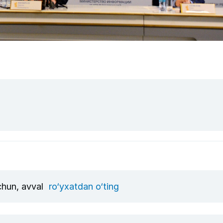
uchun, avval
ro‘yxatdan o‘ting