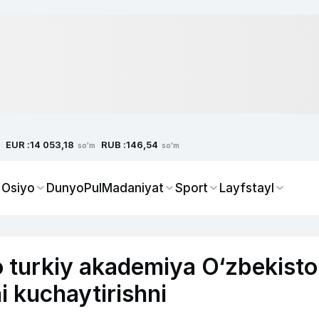
EUR :
RUB :
14 053,18
146,54
so'm
so'm
 Osiyo
Dunyo
Pul
Madaniyat
Sport
Layfstayl
o turkiy akademiya O‘zbekist
ni kuchaytirishni