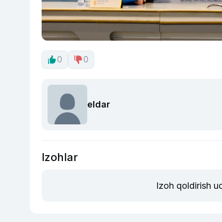
0
0
eldar
Izohlar
Izoh qoldirish 