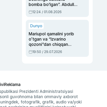
bomba bo‘lgan”. Abdulla
Oripovni siyosiy
12:24 / 01.08.2026
ayblovlardan asrab
qolgan voqea
Dunyo
Mariupol qamalini yorib
oʻtgan va “Izvarino
qozoni”dan chiqqan
qahramon — Ukraina
19:50 / 29.07.2026
armiyasi bosh
qoʻmondoni Drapatiy
haqida
ivi
Reklama
publikasi Prezidenti Administratsiyasi
-sonli guvohnoma bilan ommaviy axborot
shuningdek, fotografik, grafik, audio va/yoki