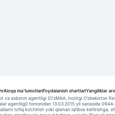
hr
Aloqa ma'lumotlari
Foydalanish shartlari
Yangiliklar arx
t va axborot agentligi (O‘zMAA, hozirgi O‘zbekiston Res
ar agentligi) tomonidan 13.03.2015 yil sanasida 0944
allarni to‘liq ko‘chirish yoki qisman iqtibos keltirishga, 