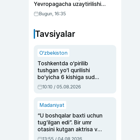
Yevropagacha uzaytirilishi
mumkin
Bugun, 16:35
Tavsiyalar
O‘zbekiston
Toshkentda o‘pirilib
tushgan yo‘l qurilishi
bo‘yicha 6 kishiga sud
hukmi o‘qildi
10:10 / 05.08.2026
Madaniyat
“U boshqalar baxti uchun
tug‘ilgan edi”. Bir umr
otasini kutgan aktrisa va
dublyaj ustasi Rimma
13:55 / 04.08.2026