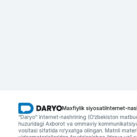
Maxfiylik siyosati
Internet-nas
“Daryo” internet-nashrining (O‘zbekiston matbuo
huzuridagi Axborot va ommaviy kommunikatsiyal
vositasi sifatida ro‘yxatga olingan. Matnli materi