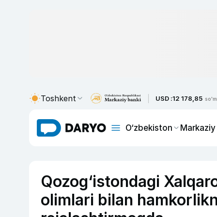
Toshkent
USD :
12 178,85
so'm
O‘zbekiston
Markaziy
Qozog‘istondagi Xalqar
olimlari bilan hamkorlik