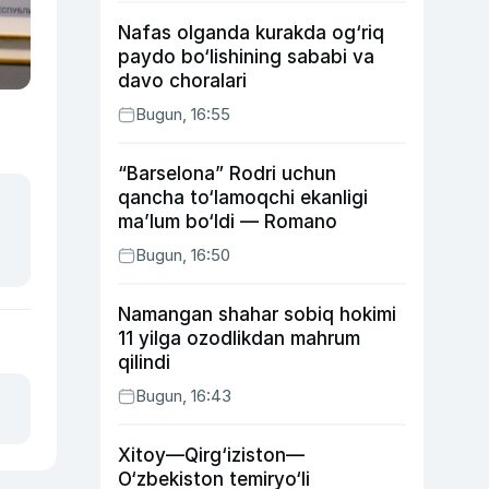
Nafas olganda kurakda og‘riq
paydo bo‘lishining sababi va
davo choralari
Bugun, 16:55
“Barselona” Rodri uchun
qancha to‘lamoqchi ekanligi
ma’lum bo‘ldi — Romano
Bugun, 16:50
Namangan shahar sobiq hokimi
11 yilga ozodlikdan mahrum
qilindi
Bugun, 16:43
Xitoy—Qirg‘iziston—
O‘zbekiston temiryo‘li