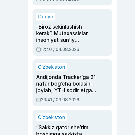
Ahmedovaning
sinovlarga to‘la hayoti
Dunyo
“Biroz sekinlashish
kerak”. Mutaxassislar
insoniyat sun’iy
intellektni boshqara
12:40 / 04.08.2026
olmay qolishidan xavotir
bildirdi
O‘zbekiston
Andijonda Tracker’ga 21
nafar bog‘cha bolasini
joylab, YTH sodir etgan
ayolga sud hukmi o‘qildi
23:41 / 03.08.2026
O‘zbekiston
“Sakkiz qator she’rim
boshimga sakkizta