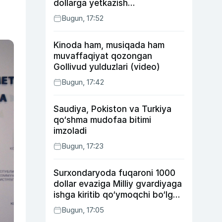
dollarga yetkazish
rejalashtirilmoqda
Bugun, 17:52
Kinoda ham, musiqada ham
muvaffaqiyat qozongan
Gollivud yulduzlari (video)
Bugun, 17:42
Saudiya, Pokiston va Turkiya
qo‘shma mudofaa bitimi
imzoladi
Bugun, 17:23
Surxondaryoda fuqaroni 1000
dollar evaziga Milliy gvardiyaga
ishga kiritib qo‘ymoqchi bo‘lgan
shaxs ushlandi
Bugun, 17:05