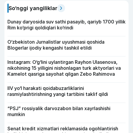
So‘nggi yangiliklar
Dunay daryosida suv sathi pasayib, qariyb 1700 yillik
Rim ko‘prigi qoldiqlari ko‘rindi
O‘zbekiston Jurnalistlar uyushmasi qoshida
Blogerlar ijodiy kengashi tashkil etildi
Instagram: O‘g‘lini uylantirgan Rayhon Ulasenova,
nikohining 15 yilligini nishonlagan turk aktyorlari va
Kamelot qasriga sayohat qilgan Zebo Rahimova
IIV yo‘l harakati qoidabuzarliklarini
rasmiylashtirishning yangi tartibini taklif qildi
“PSJ” rossiyalik darvozabon bilan xayrlashishi
mumkin
Senat kredit xizmatlari reklamasida ogohlantirish