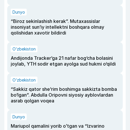
Dunyo
“Biroz sekinlashish kerak”. Mutaxassislar
insoniyat sun’iy intellektni boshqara olmay
qolishidan xavotir bildirdi
O‘zbekiston
Andijonda Tracker’ga 21 nafar bog‘cha bolasini
joylab, YTH sodir etgan ayolga sud hukmi o‘qildi
O‘zbekiston
“Sakkiz qator she’rim boshimga sakkizta bomba
bo‘lgan”. Abdulla Oripovni siyosiy ayblovlardan
asrab qolgan voqea
Dunyo
Mariupol qamalini yorib oʻtgan va “Izvarino