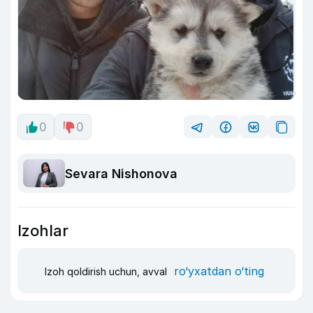
0
0
Sevara Nishonova
Izohlar
ro‘yxatdan o‘ting
Izoh qoldirish uchun, avval