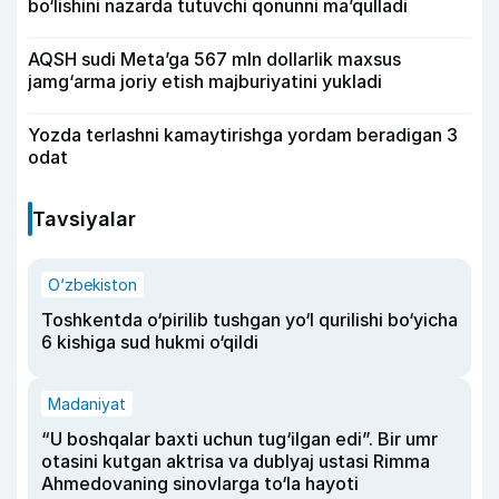
bo‘lishini nazarda tutuvchi qonunni ma’qulladi
AQSH sudi Meta’ga 567 mln dollarlik maxsus
jamg‘arma joriy etish majburiyatini yukladi
Yozda terlashni kamaytirishga yordam beradigan 3
odat
Tavsiyalar
O‘zbekiston
Toshkentda o‘pirilib tushgan yo‘l qurilishi bo‘yicha
6 kishiga sud hukmi o‘qildi
Madaniyat
“U boshqalar baxti uchun tug‘ilgan edi”. Bir umr
otasini kutgan aktrisa va dublyaj ustasi Rimma
Ahmedovaning sinovlarga to‘la hayoti