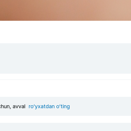
uchun, avval
ro‘yxatdan o‘ting