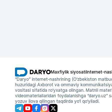
Maxfiylik siyosati
Internet-nas
“Daryo” internet-nashrining (O‘zbekiston matbuo
huzuridagi Axborot va ommaviy kommunikatsiyal
vositasi sifatida ro‘yxatga olingan. Matnli materi
videomateriallaridan foydalanishga “daryo.uz” sa
yozuv ilova qilingan taqdirda yo‘l qo‘yiladi.