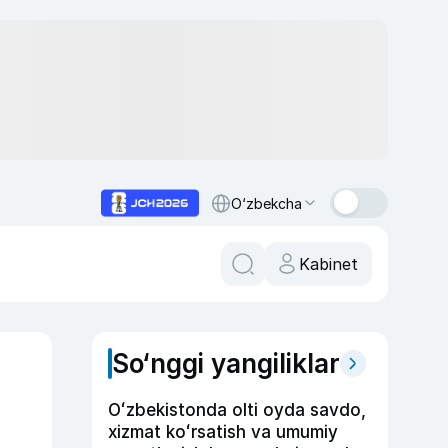
O‘zbekcha
Kabinet
So‘nggi yangiliklar
Oʻzbekistonda olti oyda savdo,
xizmat koʻrsatish va umumiy