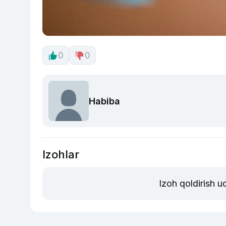
0
0
Habiba
Izohlar
Izoh qoldirish 