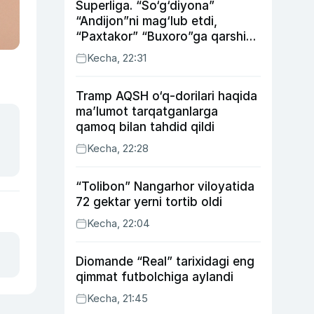
Superliga. “So‘g‘diyona”
“Andijon”ni mag‘lub etdi,
“Paxtakor” “Buxoro”ga qarshi
bahsda g‘alabani qo‘ldan
Kecha, 22:31
chiqardi
Tramp AQSH o‘q-dorilari haqida
ma’lumot tarqatganlarga
qamoq bilan tahdid qildi
Kecha, 22:28
“Tolibon” Nangarhor viloyatida
72 gektar yerni tortib oldi
Kecha, 22:04
Diomande “Real” tarixidagi eng
qimmat futbolchiga aylandi
Kecha, 21:45