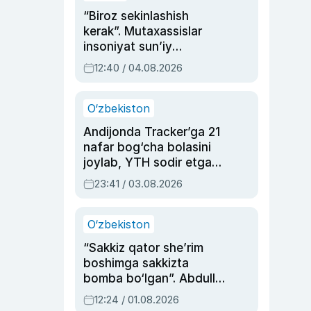
“Biroz sekinlashish
kerak”. Mutaxassislar
insoniyat sun’iy
intellektni boshqara
12:40 / 04.08.2026
olmay qolishidan xavotir
bildirdi
O‘zbekiston
Andijonda Tracker’ga 21
nafar bog‘cha bolasini
joylab, YTH sodir etgan
ayolga sud hukmi o‘qildi
23:41 / 03.08.2026
O‘zbekiston
“Sakkiz qator she’rim
boshimga sakkizta
bomba bo‘lgan”. Abdulla
Oripovni siyosiy
12:24 / 01.08.2026
ayblovlardan asrab