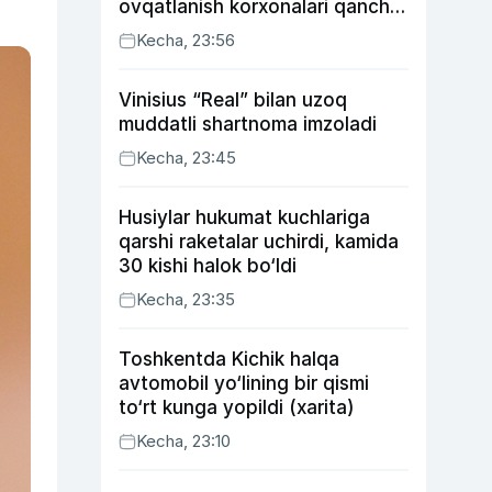
ovqatlanish korxonalari qancha
soliq toʻlagani ochiqlandi
Kecha, 23:56
Vinisius “Real” bilan uzoq
muddatli shartnoma imzoladi
Kecha, 23:45
Husiylar hukumat kuchlariga
qarshi raketalar uchirdi, kamida
30 kishi halok bo‘ldi
Kecha, 23:35
Toshkentda Kichik halqa
avtomobil yo‘lining bir qismi
to‘rt kunga yopildi (xarita)
Kecha, 23:10