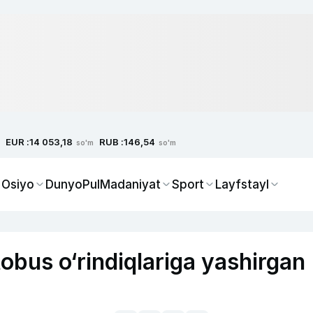
EUR :
RUB :
14 053,18
146,54
so'm
so'm
 Osiyo
Dunyo
Pul
Madaniyat
Sport
Layfstayl
vtobus o‘rindiqlariga yashirgan