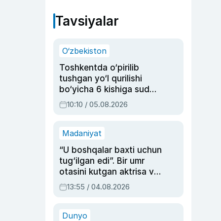
Tavsiyalar
O‘zbekiston
Toshkentda o‘pirilib
tushgan yo‘l qurilishi
bo‘yicha 6 kishiga sud
hukmi o‘qildi
10:10 / 05.08.2026
Madaniyat
“U boshqalar baxti uchun
tug‘ilgan edi”. Bir umr
otasini kutgan aktrisa va
dublyaj ustasi Rimma
13:55 / 04.08.2026
Ahmedovaning
sinovlarga to‘la hayoti
Dunyo