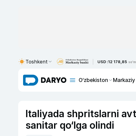
Toshkent
USD :
12 178,85
so'm
O‘zbekiston
Markaziy
Italiyada shpritslarni a
sanitar qo‘lga olindi