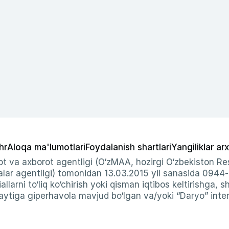
hr
Aloqa ma'lumotlari
Foydalanish shartlari
Yangiliklar arx
t va axborot agentligi (O‘zMAA, hozirgi O‘zbekiston Res
ar agentligi) tomonidan 13.03.2015 yil sanasida 0944
allarni to‘liq ko‘chirish yoki qisman iqtibos keltirishga, 
ytiga giperhavola mavjud bo‘lgan va/yoki “Daryo” intern