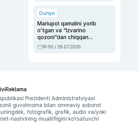
qolgan voqea
Dunyo
Mariupol qamalini yorib
oʻtgan va “Izvarino
qozoni”dan chiqqan
qahramon — Ukraina
19:50 / 29.07.2026
armiyasi bosh
qoʻmondoni Drapatiy
haqida
ivi
Reklama
publikasi Prezidenti Administratsiyasi
-sonli guvohnoma bilan ommaviy axborot
shuningdek, fotografik, grafik, audio va/yoki
et-nashrining muallifligini ko‘rsatuvchi