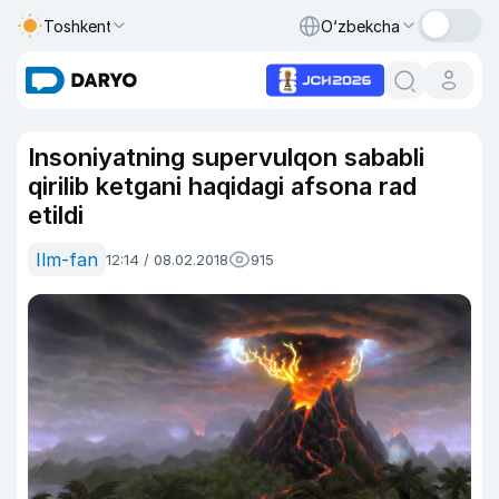
Toshkent
O‘zbekcha
Insoniyatning supervulqon sababli
qirilib ketgani haqidagi afsona rad
etildi
Ilm-fan
12:14 / 08.02.2018
915