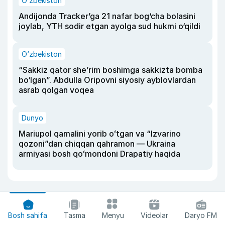
O‘zbekiston
Andijonda Tracker’ga 21 nafar bog‘cha bolasini
joylab, YTH sodir etgan ayolga sud hukmi o‘qildi
O‘zbekiston
“Sakkiz qator she’rim boshimga sakkizta bomba
bo‘lgan”. Abdulla Oripovni siyosiy ayblovlardan
asrab qolgan voqea
Dunyo
Mariupol qamalini yorib oʻtgan va “Izvarino
qozoni”dan chiqqan qahramon — Ukraina
armiyasi bosh qoʻmondoni Drapatiy haqida
Bosh sahifa
Tasma
Menyu
Videolar
Daryo FM