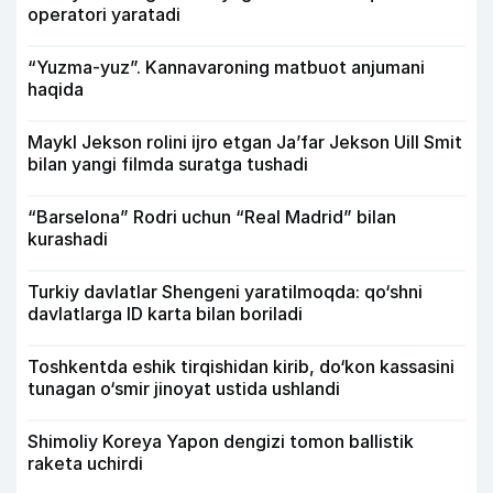
operatori yaratadi
“Yuzma-yuz”. Kannavaroning matbuot anjumani
haqida
Maykl Jekson rolini ijro etgan Ja’far Jekson Uill Smit
bilan yangi filmda suratga tushadi
“Barselona” Rodri uchun “Real Madrid” bilan
kurashadi
Turkiy davlatlar Shengeni yaratilmoqda: qo‘shni
davlatlarga ID karta bilan boriladi
Toshkentda eshik tirqishidan kirib, do‘kon kassasini
tunagan o‘smir jinoyat ustida ushlandi
Shimoliy Koreya Yapon dengizi tomon ballistik
raketa uchirdi