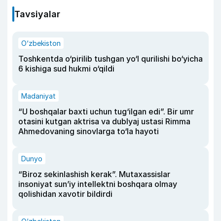
Tavsiyalar
O‘zbekiston
Toshkentda o‘pirilib tushgan yo‘l qurilishi bo‘yicha
6 kishiga sud hukmi o‘qildi
Madaniyat
“U boshqalar baxti uchun tug‘ilgan edi”. Bir umr
otasini kutgan aktrisa va dublyaj ustasi Rimma
Ahmedovaning sinovlarga to‘la hayoti
Dunyo
“Biroz sekinlashish kerak”. Mutaxassislar
insoniyat sun’iy intellektni boshqara olmay
qolishidan xavotir bildirdi