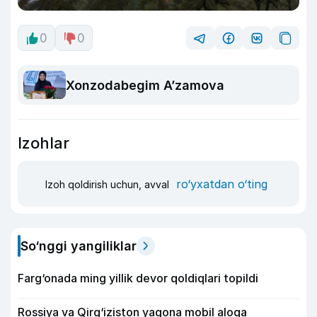
0
0
Xonzodabegim A’zamova
Izohlar
ro‘yxatdan o‘ting
Izoh qoldirish uchun, avval
So‘nggi yangiliklar
Farg‘onada ming yillik devor qoldiqlari topildi
Rossiya va Qirg‘iziston yagona mobil aloqa