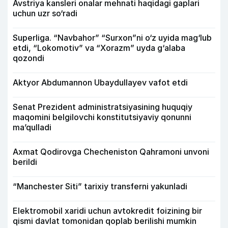
Avstriya kansleri onalar mehnati haqidagi gaplari
uchun uzr so‘radi
Superliga. “Navbahor” “Surxon”ni o‘z uyida mag‘lub
etdi, “Lokomotiv” va “Xorazm” uyda g‘alaba
qozondi
Aktyor Abdu­mannon Ubaydullayev vafot etdi
Senat Prezident administratsiyasining huquqiy
maqomini belgilovchi konstitutsiyaviy qonunni
ma’qulladi
Axmat Qodirovga Checheniston Qahramoni unvoni
berildi
“Manchester Siti” tarixiy transferni yakunladi
Elektromobil xaridi uchun avtokredit foizining bir
qismi davlat tomonidan qoplab berilishi mumkin