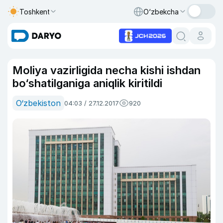
Toshkent
O‘zbekcha
Moliya vazirligida necha kishi ishdan
bo‘shatilganiga aniqlik kiritildi
O‘zbekiston
04:03 / 27.12.2017
920