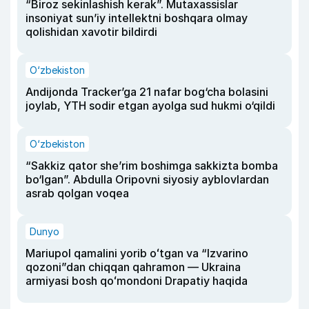
“Biroz sekinlashish kerak”. Mutaxassislar
insoniyat sun’iy intellektni boshqara olmay
qolishidan xavotir bildirdi
O‘zbekiston
Andijonda Tracker’ga 21 nafar bog‘cha bolasini
joylab, YTH sodir etgan ayolga sud hukmi o‘qildi
O‘zbekiston
“Sakkiz qator she’rim boshimga sakkizta bomba
bo‘lgan”. Abdulla Oripovni siyosiy ayblovlardan
asrab qolgan voqea
Dunyo
Mariupol qamalini yorib oʻtgan va “Izvarino
qozoni”dan chiqqan qahramon — Ukraina
armiyasi bosh qoʻmondoni Drapatiy haqida