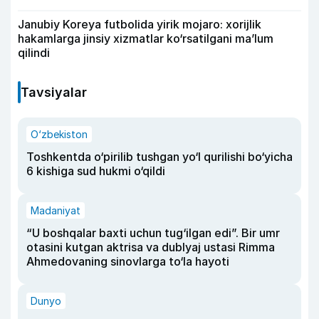
Janubiy Koreya futbolida yirik mojaro: xorijlik
hakamlarga jinsiy xizmatlar ko‘rsatilgani ma’lum
qilindi
Tavsiyalar
O‘zbekiston
Toshkentda o‘pirilib tushgan yo‘l qurilishi bo‘yicha
6 kishiga sud hukmi o‘qildi
Madaniyat
“U boshqalar baxti uchun tug‘ilgan edi”. Bir umr
otasini kutgan aktrisa va dublyaj ustasi Rimma
Ahmedovaning sinovlarga to‘la hayoti
Dunyo