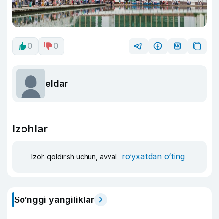
0
0
eldar
Izohlar
ro‘yxatdan o‘ting
Izoh qoldirish uchun, avval
So‘nggi yangiliklar