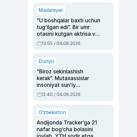
Madaniyat
“U boshqalar baxti uchun
tug‘ilgan edi”. Bir umr
otasini kutgan aktrisa va
dublyaj ustasi Rimma
13:55 / 04.08.2026
Ahmedovaning
sinovlarga to‘la hayoti
Dunyo
“Biroz sekinlashish
kerak”. Mutaxassislar
insoniyat sun’iy
intellektni boshqara
12:40 / 04.08.2026
olmay qolishidan xavotir
bildirdi
O‘zbekiston
Andijonda Tracker’ga 21
nafar bog‘cha bolasini
joylab, YTH sodir etgan