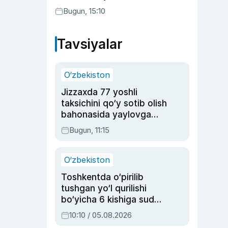
etilishi mumkin
Bugun, 15:10
Tavsiyalar
O‘zbekiston
Jizzaxda 77 yoshli
taksichini qo‘y sotib olish
bahonasida yaylovga
olib borib o‘ldirgan yigit
Bugun, 11:15
20 yilga qamaldi
O‘zbekiston
Toshkentda o‘pirilib
tushgan yo‘l qurilishi
bo‘yicha 6 kishiga sud
hukmi o‘qildi
10:10 / 05.08.2026