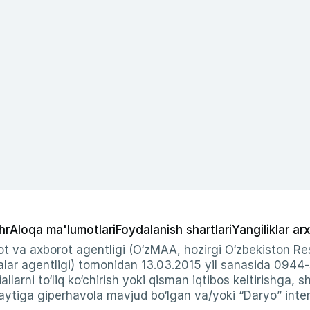
hr
Aloqa ma'lumotlari
Foydalanish shartlari
Yangiliklar arx
t va axborot agentligi (O‘zMAA, hozirgi O‘zbekiston Res
ar agentligi) tomonidan 13.03.2015 yil sanasida 0944
allarni to‘liq ko‘chirish yoki qisman iqtibos keltirishga, 
ytiga giperhavola mavjud bo‘lgan va/yoki “Daryo” intern