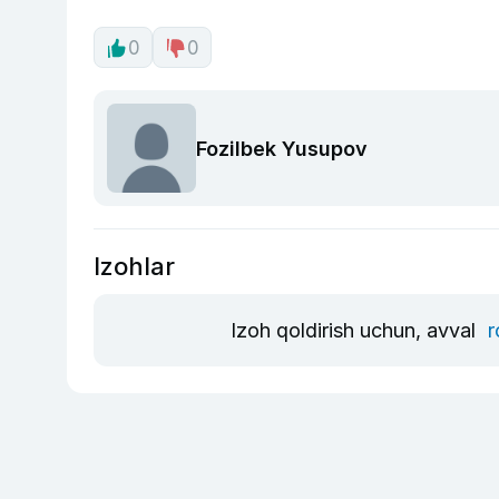
0
0
Fozilbek Yusupov
Izohlar
Izoh qoldirish uchun, avval
r