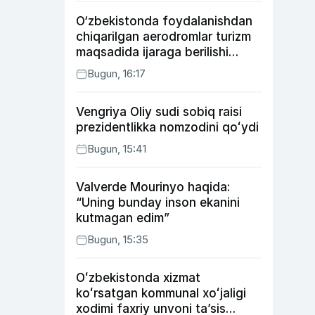
O‘zbekistonda foydalanishdan
chiqarilgan aerodromlar turizm
maqsadida ijaraga berilishi
mumkin
Bugun, 16:17
Vengriya Oliy sudi sobiq raisi
prezidentlikka nomzodini qoʻydi
Bugun, 15:41
Valverde Mourinyo haqida:
“Uning bunday inson ekanini
kutmagan edim”
Bugun, 15:35
Oʻzbekistonda xizmat
koʻrsatgan kommunal xoʻjaligi
xodimi faxriy unvoni taʼsis