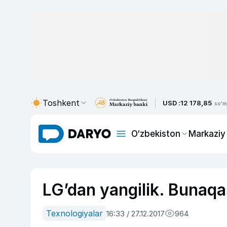
Toshkent
USD :
12 178,85
so'm
O‘zbekiston
Markaziy
LG’dan yangilik. Bunaqa
Texnologiyalar
16:33 / 27.12.2017
964