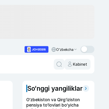
O‘zbekcha
Kabinet
So‘nggi yangiliklar
O‘zbekiston va Qirg‘iziston
pensiya to‘lovlari bo‘yicha