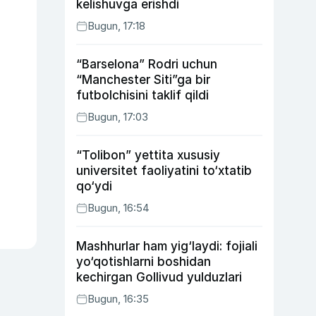
kelishuvga erishdi
Bugun, 17:18
“Barselona” Rodri uchun
“Manchester Siti”ga bir
futbolchisini taklif qildi
Bugun, 17:03
“Tolibon” yettita xususiy
universitet faoliyatini to‘xtatib
qo‘ydi
Bugun, 16:54
Mashhurlar ham yig‘laydi: fojiali
yo‘qotishlarni boshidan
kechirgan Gollivud yulduzlari
Bugun, 16:35