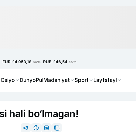
EUR :
RUB :
14 053,18
146,54
so'm
so'm
 Osiyo
Dunyo
Pul
Madaniyat
Sport
Layfstayl
si hali bo‘lmagan!