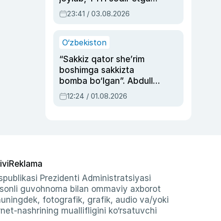
ayolga sud hukmi o‘qildi
23:41 / 03.08.2026
O‘zbekiston
“Sakkiz qator she’rim
boshimga sakkizta
bomba bo‘lgan”. Abdulla
Oripovni siyosiy
12:24 / 01.08.2026
ayblovlardan asrab
qolgan voqea
ivi
Reklama
publikasi Prezidenti Administratsiyasi
-sonli guvohnoma bilan ommaviy axborot
shuningdek, fotografik, grafik, audio va/yoki
et-nashrining muallifligini ko‘rsatuvchi