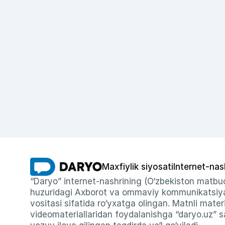
Maxfiylik siyosati
Internet-nas
“Daryo” internet-nashrining (O‘zbekiston matbuo
huzuridagi Axborot va ommaviy kommunikatsiyal
vositasi sifatida ro‘yxatga olingan. Matnli materi
videomateriallaridan foydalanishga “daryo.uz” sa