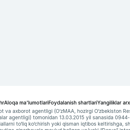
hr
Aloqa ma'lumotlari
Foydalanish shartlari
Yangiliklar arx
t va axborot agentligi (O‘zMAA, hozirgi O‘zbekiston Res
ar agentligi) tomonidan 13.03.2015 yil sanasida 0944
allarni to‘liq ko‘chirish yoki qisman iqtibos keltirishga, 