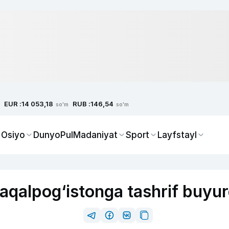
EUR :
RUB :
14 053,18
146,54
so'm
so'm
 Osiyo
Dunyo
Pul
Madaniyat
Sport
Layfstayl
qalpog‘istonga tashrif buyur