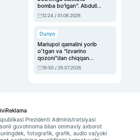
bomba bo‘lgan”. Abdulla
Oripovni siyosiy
12:24 / 01.08.2026
ayblovlardan asrab
qolgan voqea
Dunyo
Mariupol qamalini yorib
oʻtgan va “Izvarino
qozoni”dan chiqqan
qahramon — Ukraina
19:50 / 29.07.2026
armiyasi bosh
qoʻmondoni Drapatiy
haqida
ivi
Reklama
publikasi Prezidenti Administratsiyasi
-sonli guvohnoma bilan ommaviy axborot
shuningdek, fotografik, grafik, audio va/yoki