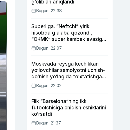
g‘oliblari aniqlandi
Bugun, 22:38
Superliga. “Neftchi” yirik
hisobda g‘alaba qozondi,
“OKMK” super kambek evaziga
“Bunyodkor”dan ustun keldi,
Bugun, 22:07
“Nasaf” durang qayd etdi
Moskvada reysga kechikkan
yo‘lovchilar samolyotni uchish-
qo‘nish yo‘lagida to‘xtatishga
urindi (video)
Bugun, 22:02
Flik “Barselona”ning ikki
futbolchisiga chiqish eshiklarini
ko‘rsatdi
Bugun, 21:37