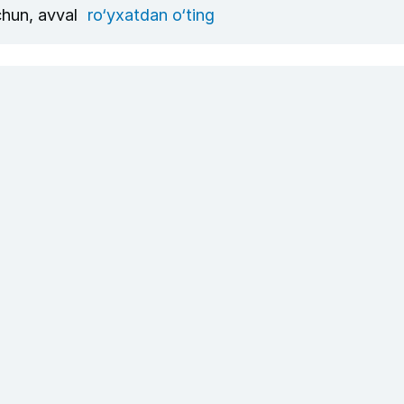
chun, avval
ro‘yxatdan o‘ting