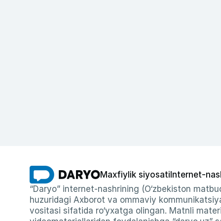
Maxfiylik siyosati
Internet-nas
“Daryo” internet-nashrining (O‘zbekiston matbuo
huzuridagi Axborot va ommaviy kommunikatsiyal
vositasi sifatida ro‘yxatga olingan. Matnli materi