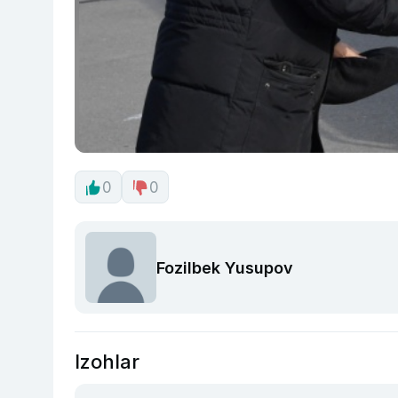
0
0
Fozilbek Yusupov
Izohlar