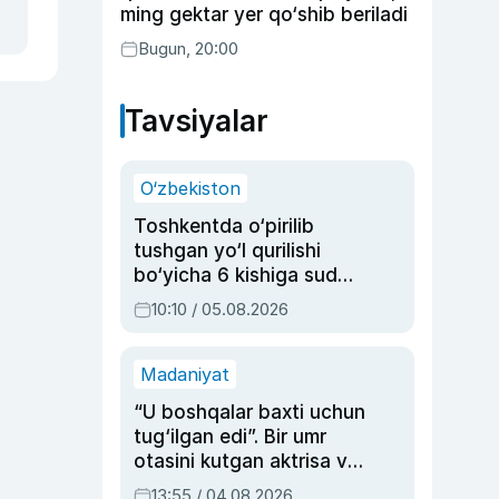
ming gektar yer qo‘shib beriladi
Bugun, 20:00
Tavsiyalar
O‘zbekiston
Toshkentda o‘pirilib
tushgan yo‘l qurilishi
bo‘yicha 6 kishiga sud
hukmi o‘qildi
10:10 / 05.08.2026
Madaniyat
“U boshqalar baxti uchun
tug‘ilgan edi”. Bir umr
otasini kutgan aktrisa va
dublyaj ustasi Rimma
13:55 / 04.08.2026