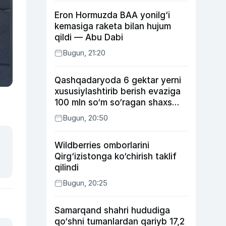
Eron Hormuzda BAA yonilg‘i
kemasiga raketa bilan hujum
qildi — Abu Dabi
Bugun, 21:20
Qashqadaryoda 6 gektar yerni
xususiylashtirib berish evaziga
100 mln so‘m so‘ragan shaxs
ushlandi
Bugun, 20:50
Wildberries omborlarini
Qirg‘izistonga ko‘chirish taklif
qilindi
Bugun, 20:25
Samarqand shahri hududiga
qo‘shni tumanlardan qariyb 17,2