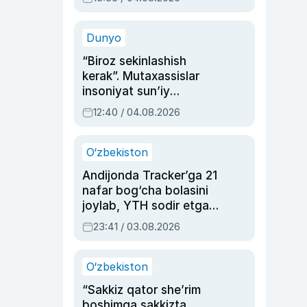
Ahmedovaning
sinovlarga to‘la hayoti
Dunyo
“Biroz sekinlashish
kerak”. Mutaxassislar
insoniyat sun’iy
intellektni boshqara
12:40 / 04.08.2026
olmay qolishidan xavotir
bildirdi
O‘zbekiston
Andijonda Tracker’ga 21
nafar bog‘cha bolasini
joylab, YTH sodir etgan
ayolga sud hukmi o‘qildi
23:41 / 03.08.2026
O‘zbekiston
“Sakkiz qator she’rim
boshimga sakkizta