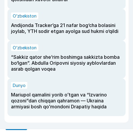
O‘zbekiston
Andijonda Tracker’ga 21 nafar bog‘cha bolasini
joylab, YTH sodir etgan ayolga sud hukmi o‘qildi
O‘zbekiston
“Sakkiz qator she’rim boshimga sakkizta bomba
bo‘lgan”. Abdulla Oripovni siyosiy ayblovlardan
asrab qolgan voqea
Dunyo
Mariupol qamalini yorib oʻtgan va “Izvarino
qozoni”dan chiqqan qahramon — Ukraina
armiyasi bosh qoʻmondoni Drapatiy haqida