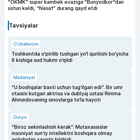
“OKMK” super kambek evaziga “Bunyodkor”dan
ustun keldi, “Nasaf” durang qayd etdi
Tavsiyalar
O‘zbekiston
Toshkentda o‘pirilib tushgan yo‘l qurilishi bo‘yicha
6 kishiga sud hukmi o‘qildi
Madaniyat
“U boshqalar baxti uchun tug‘ilgan edi”. Bir umr
otasini kutgan aktrisa va dublyaj ustasi Rimma
Ahmedovaning sinovlarga to‘la hayoti
Dunyo
“Biroz sekinlashish kerak”. Mutaxassislar
insoniyat sun’iy intellektni boshqara olmay
qolishidan xavotir bildirdi