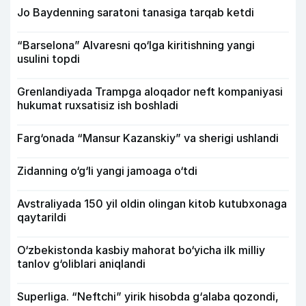
Jo Baydenning saratoni tanasiga tarqab ketdi
“Barselona” Alvaresni qo‘lga kiritishning yangi
usulini topdi
Grenlandiyada Trampga aloqador neft kompaniyasi
hukumat ruxsatisiz ish boshladi
Farg‘onada “Mansur Kazanskiy” va sherigi ushlandi
Zidanning o‘g‘li yangi jamoaga o‘tdi
Avstraliyada 150 yil oldin olingan kitob kutubxonaga
qaytarildi
O‘zbekistonda kasbiy mahorat bo‘yicha ilk milliy
tanlov g‘oliblari aniqlandi
Superliga. “Neftchi” yirik hisobda g‘alaba qozondi,