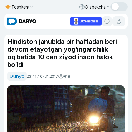
Toshkent
O‘zbekcha
Hindiston janubida bir haftadan beri
davom etayotgan yog‘ingarchilik
oqibatida 10 dan ziyod inson halok
bo‘ldi
Dunyo
23:41 / 04.11.2017
618