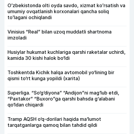
Oʻzbekistonda olti oyda savdo, xizmat koʻrsatish va
umumiy ovqatlanish korxonalari qancha soliq
toʻlagani ochiqlandi
Vinisius “Real” bilan uzoq muddatli shartnoma
imzoladi
Husiylar hukumat kuchlariga qarshi raketalar uchirdi,
kamida 30 kishi halok bo‘ldi
Toshkentda Kichik halqa avtomobil yo‘lining bir
qismi to‘rt kunga yopildi (xarita)
Superliga. “So‘g‘diyona” “Andijon”ni mag‘lub etdi,
“Paxtakor” “Buxoro”ga qarshi bahsda g‘alabani
qo‘ldan chiqardi
Tramp AQSH o‘q-dorilari haqida ma’lumot
tarqatganlarga qamoq bilan tahdid qildi