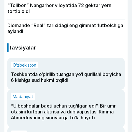
“Tolibon” Nangarhor viloyatida 72 gektar yerni
tortib oldi
Diomande “Real” tarixidagi eng qimmat futbolchiga
aylandi
Tavsiyalar
O‘zbekiston
Toshkentda o‘pirilib tushgan yo‘l qurilishi bo‘yicha
6 kishiga sud hukmi o‘qildi
Madaniyat
“U boshqalar baxti uchun tug‘ilgan edi”. Bir umr
otasini kutgan aktrisa va dublyaj ustasi Rimma
Ahmedovaning sinovlarga to‘la hayoti