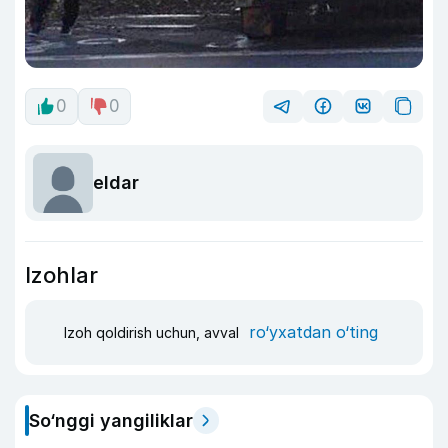
0
0
eldar
Izohlar
ro‘yxatdan o‘ting
Izoh qoldirish uchun, avval
So‘nggi yangiliklar