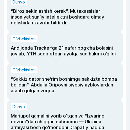
Dunyo
“Biroz sekinlashish kerak”. Mutaxassislar
insoniyat sun’iy intellektni boshqara olmay
qolishidan xavotir bildirdi
O‘zbekiston
Andijonda Tracker’ga 21 nafar bog‘cha bolasini
joylab, YTH sodir etgan ayolga sud hukmi o‘qildi
O‘zbekiston
“Sakkiz qator she’rim boshimga sakkizta bomba
bo‘lgan”. Abdulla Oripovni siyosiy ayblovlardan
asrab qolgan voqea
Dunyo
Mariupol qamalini yorib oʻtgan va “Izvarino
qozoni”dan chiqqan qahramon — Ukraina
armiyasi bosh qoʻmondoni Drapatiy haqida