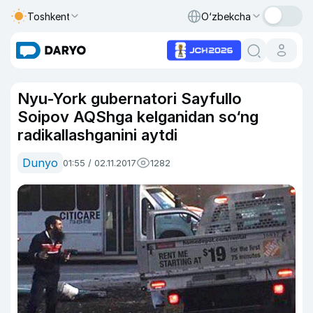
Toshkent
O‘zbekcha
Nyu-York gubernatori Sayfullo
Soipov AQShga kelganidan so‘ng
radikallashganini aytdi
Dunyo
01:55 / 02.11.2017
1282